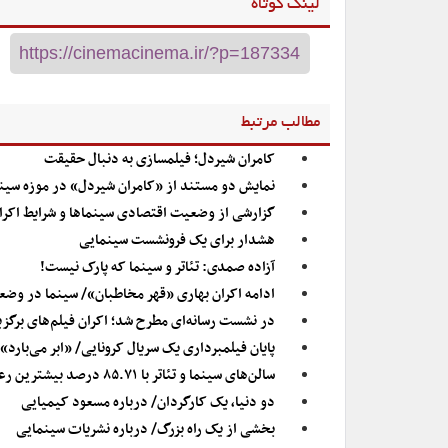
لینک کوتاه
مطالب مرتبط
کامران شیردل؛ فیلمسازی به دنبال حقیقت
نمایش دو مستند از «کامران شیردل» در موزه سین
گزارشی از وضعیت اقتصادی سینماها و شرایط اکران ف
هشدار برای یک فرونشست سینمایی
آزاده صمدی: تئاتر و سینما که پارک نیست!
ادامه اکران بهاری «قهر مخاطبان»/ سینما در وض
در نشست رسانه‌ای مطرح شد؛ اکران فیلم‌های برگزیده‌ ۲۰ سال جشنواره پویانمایی تهران/ خودکفا م
پایان فیلمبرداری یک سریال کرونایی/ «ابر می‌بارد»
سالن‌های سینما و تئاتر با ۸۵.۷۱ درصد بیشترین رعایت پروتکل ها را داشته اند
دو دنیا، یک کارگردان/ درباره مسعود کیمیایی
بخشی از یک راه بزرگ/ درباره نشریات سینمایی