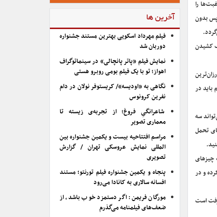
بت‌ها را
پس بدون
آخرین ها
گردد.
فیلم مهرداد اسکویی بهترین مستند جشنواره
صف کشیدن
دوربان شد
نمایش فیلم «پاتر پانچالی» در سینماتوگراف
اهواز؛ تو با یک فیلم بومی روبرو هستی
ان‌ترین
نگاهی به «اودیسه»/ کریستوفر نولان در دام
 باید در
نفرین کرونوس
شاعرانگیِ فروغ؛ از تجربه‌ی زیسته تا
تواند سه
معماری تصویر
جای تحمل
مراسم افتتاحیه بیست و یکمین جشنواره بین
نید.
المللی نمایش عروسکی تهران / گزارش
تصویری
ب چیزهای
پنجاه و یکمین جشنواره فیلم تورنتو؛ مستند
رده و در
افسانه سالاری به کانادا می‌رود
مورگان فریمن: اگر دستمزد خوب باشد، از
رفت است
ضعف‌های فیلمنامه می‌گذرم