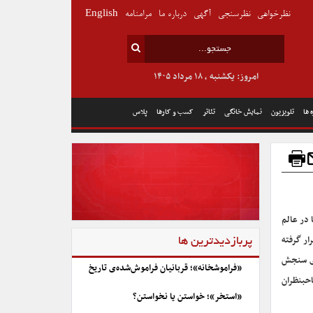
نظرخواهی
نظرسنجی
آگهی
درباره ما
مرامنامه
English
امروز: یکشنبه , ۱۸ مرداد ۱۴۰۵
 ها
تلویزیون
نمایش خانگی
تئاتر
کسب و کارها
پلاس
 در عالم
ار گرفته
پربازدیدترین ها
رای سنجش
«فراموشخانه»؛ قربانیان فراموش‌شده‌ی تاریخ
احبنظران
«استخر»؛ خواستن یا نخواستن؟