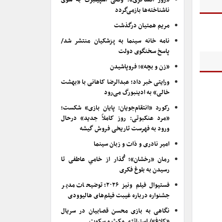
«روز افشاگری»؛ وقتی اسپیلبرگ به سوی
ناشناخته‌ها بازمی‌گردد
مریم همتیان درگذشت
نامه خانه سینما به پزشکیان منتشر شد/
پاسخ سخنگوی دولت
«زن و بچه»؛ فروپاشیدن
ورایتی خبر داد؛ عبدالرضا کاهانی با «بهشت
خالی» به ادینبورگ می‌رود
رکورد «انتقام‌جویان: پایان بازی» شکست؛
«مرد عنکبوتی: روز کاملاً جدید» درحال
ورود به فهرست تاریخی فروش گیشه
امیر نادری و ذات و زبان سینما
رمان «رخشان»؛ گُذار از خامیِ عاطفی تا
رسیدن به بلوغ فکری
فستیوال فیلم ونیز ۲۰۲۶؛ توضیحات مدیر
جشنواره درباره غیبت فیلم‌های هالیوودی
نگاهی به بازی محسن قصابیان در سریال
«کلاغ»/ استراتژی مکث و سکوت