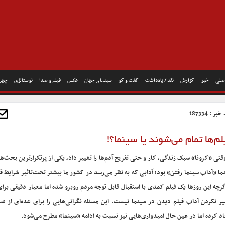
صلی
خبر
گزارش
نقد / یادداشت
گفت و گو
سینمای جهان
عکس
فیلم و صدا
نوستالژی
چهره
ر : 187334
لم‌ها تمام می‌شوند یا سینما؟!
وقتی «کرونا» سبک زندگی، کار و حتی تفریح آدم‌ها را تغییر داد، یکی از پرتکرارترین بحث‌ها
ما «آداب سینما رفتن» بود؛ آدابی که به نظر می‌رسد در کشور ما بیشتر تحت‌تاثیر شرایط قر
گرچه این روزها یک فیلم کمدی با استقبال قابل توجه مردم روبرو شده اما معیار دقیقی ب
یر نکردن آداب فیلم دیدن در سینما نیست. این مسئله نگرانی‌هایی را برای عده‌ای از ص
اد کرده اما در عین حال امیدواری‌هایی نیز نسبت به ادامه «سینما» مطرح می‌شود.