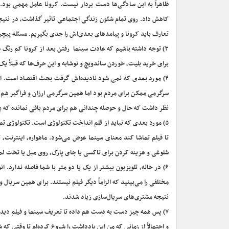
ظاهراً به این سادگی‌ها دست بردار نیست. کرونا عامل مهمی بود. ت
کاهش داد. روی تمام شئون زندگی اجتماعی تاثیر گذاشت، در نتیج
تعارف باید کرونا و پیامدهای بعدی‌اش را جدی بگیریم. مسئله پیچی
۳) توجه داشته باشیم که عادت سینما رفتن بعد از کرونا کم رنگ 
برای خرید بلیت، خوردن ساندویچ و نوشابه و این حرف‌ها که قبلاً ی
۴) مورد بعدی که نمی شود نادیده‌اش گرفت بحث اقتصاد است. او
سرگرمی ممکن برای مردم بود اما همین سرگرمی ارزان و فراگیر هم 
نظر داشت که حال و حوصله چندانی هم برای مردم باقی نمانده که برا
۵) مورد بعدی که نباید از قلم انداخت تکنولوژی است. تکنولوژی ت
تا فیلم تماشا کند معنای سینما عوض می‌شود. ماهواره، اینترنت، 
شلوغی و هزینه کردن برای تاکسی یا جای پارک، روی مبل یا تخت لم می
۶) در خانه، تلویزیون بیشتر از یک یا دو متر با شما فاصله ندارد
مختلفی را می‌بینید که الزاماً دیگر فیلم نیستند. برای همین سریال و
نتیجه مشتری‌های سریال‌سازی زیاد شدند.
۷) پس همه چیز دست به دست هم داده تا تعریف سینما و فیلم دی
و احتمالاً از زمانی که من این یادداشت را شروع کرده‌ام تا وقتی که 