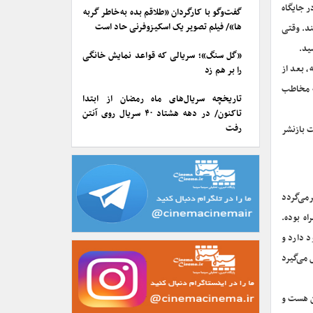
ر جایگاه
گفت‌وگو با کارگردان «طلاقم بده به خاطر گربه
ها»/ فیلم تصویر یک اسکیزوفرنی حاد است
د. وقتی
ید.
«گل سنگ»؛ سریالی که قواعد نمایش خانگی
، بعد از
را بر هم زد
قه مخاطب
تاریخچه سریال‌های ماه رمضان از ابتدا
تاکنون/ در دهه هشتاد ۴۰ سریال روی آنتن
رفت
ت بازنشر
رمی‌گردد
ایرادهای زیادی همراه بوده.
د دارد و
 می‌گیرد
ان هست و