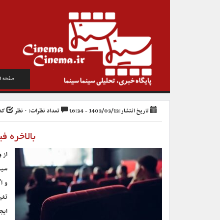
صفحه ا
تاریخ انتشار:1402/03/12 - 16:34
تعداد نظرات: ۰ نظر
کد خب
بالاخره فی
از 
سین
و ا
تغی
ایج