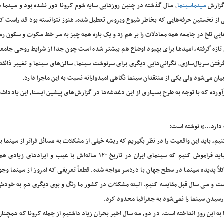
گزارش
سینماسینما
، سال گذشته در چنین روزهایی سایه شوم کرونا دور نشده بود و سینما د
 از نخستین حرفه‌هایی که بخاطر شیوع ویروس تعطیل شده، هنوز نتوانسته بود قد راست کن
‌هایی تلخ در جامعه همه معادلات را بر هم زد و یک باره همه چیز به سر خط سکوت و سکون رس
 تازه گرفته، امیدها برای بهبود اوضاع هم بیشتر شده است چون جدا از شرایط روحی جامعه
ج گرفتن سریال‌سازی، نگرانی‌هایی دیگری برای سرنوشت سینما، سالن‌های سینما و تغییر ذائ
یان می‌شود ولی یکی از منتقدان سینما نگاهی امیدوارانه نسبت به این ماجرا دارد.
ورده که با توجه به طرح بسیاری از این دغدغه‌ها در گزارش‌های پیشین ایسنا، این یادداش
مه دارد…» نوشته است:
یم، باید این واقعیت را در نظر بگیریم که ریشه خیلی از مشکلات به مسائل فراتر از سینما ب
و بعد اینکه قدمتش بیش از یک سال، دو سال و ۱۰ سال است. نباید فراموش کنیم که سینمای ایران در تاریخ ۱۲۰ ساله‌اش با عیب و 
 پدیده سینما در سطح جهان با دردسر مواجه شده. قطعاً تعریفی که امروز از سینما وجو
، بیست و سی سال قبل مقایسه کنیم. البته مشکلات در کشور ما رنگ و بوی دیگری هم به خودش
رسیدن سینما را نمی‌شود به جغرافیا محدود کرد.
را به این روز انداخته است. در دو، سه سال اخیر بحران زیاد داشتیم از جمله کرونا که همچن