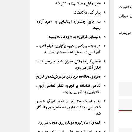
«ابرسواران مه رکاب» منتشر شد
که اهمیت
پیتر گیل درگذشت
ن دورانی
سه جایزه جشنواره ایتالیایی به «مرد آرام»
رسید
 می‌شود.
«بیضایی‌خوانی» به «اژدهاک» رسید
در پنجاه و یکمین دوره برگزاری؛ فیلم قصیده
گلمکانی در بخش کشف جشنواره تورنتو
«نفس‌گیر»؛ وقتی بحران نه با ویروس که با
انکار آغاز می‌شود
«فراموشخانه»؛ قربانیان فراموش‌شده‌ی تاریخ
نگاهی نقادانه بر تجربه تئاتر تعاملی ایوب
بختیاری/ پداگوژی روایت
به مناسبت ۲۸ تیری که سالمرگ خسرو
شکیبایی بود/ دیداری که خاطره‌ای ماندگار
شد
کمدی «مادرکیو» دوباره روی صحنه می‌رود