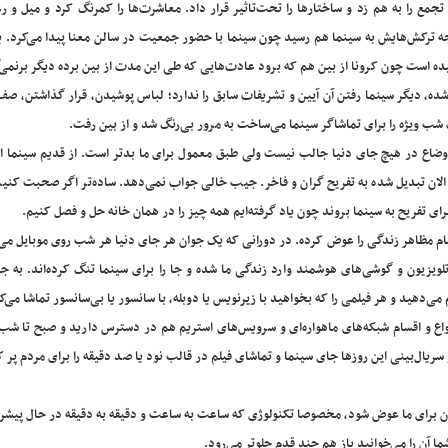
جمع را به هم زد و ساختارها را تحت‌تاثیر قرار داد. معاشرت‌ها را کمرنگ کرد و میل و رغ
ه ترکش‌هایش به سینما هم رسید چون سینما با حضور جمعیت در سالن معنا پیدا می‌کرد. 
ده است چون کرونا از بین هم که برود عادت‌هایی که طی این مدت از بین برده دیگر برنمی‌
شده، دیگر سینما رفتن آن آیین و تشریفات سابق را ندارد؛ لباس پوشیدن، قرار گذاشتن، 
ک شب ویژه را برای تماشاگر سینما می‌ساخت به مرور بی‌رنگ شد و از بین رفت.
ضاع در هیچ جای دنیا جالب نیست ولی طبق معمول برای ما بدتر است. از قدیم سینما ارز
الان تبدیل شده به تفریح گران و فاخر. جیب خالی جواب نمی‌دهد. ساده‌تر اگر صحبت کنیم
ی تفریح به سینما بروند چون یاد گرفته‌ایم همه چیز را در همان خانه حل و فصل کنیم.
مام مظاهر زندگی را عوض کرده. در دورانی که یک جوان هر جای دنیا هر شب روی موبایل می‌
تلویزیون و گوشی‌های هوشمند وارد زندگی ما شده و جا را برای سینما تنگ کرده‌اند. به 
‌دهید و هر فیلمی را که بخواهید با زیرنویس یا دوبله، با سانسور یا بی‌سانسور تماشا می‌ک
. انواع و اقسام شبکه‌های ماهواره‌ای و سرویس‌های استریم هم در دسترس دارید و صبح تا ش
 سریال‌بینی این روزها جای سینما و تماشای فیلم در قالب نود یا صد دقیقه را برای مردم پر ک
دن برای ما عوض شود، مخصوصا تکنولوژی که ساعت به ساعت و دقیقه به دقیقه در حال پیش
شما آن را می‌خوانید باز هم چند قدم جلوتر می‌رود.