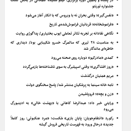
در پنجاه و یکمین دوره برگزاری؛ فیلم قصیده گلمکانی در بخش کشف
جشنواره تورنتو
«نفس‌گیر»؛ وقتی بحران نه با ویروس که با انکار آغاز می‌شود
«فراموشخانه»؛ قربانیان فراموش‌شده‌ی تاریخ
نگاهی نقادانه بر تجربه تئاتر تعاملی ایوب بختیاری/ پداگوژی روایت
به مناسبت ۲۸ تیری که سالمرگ خسرو شکیبایی بود/ دیداری که
خاطره‌ای ماندگار شد
کمدی «مادرکیو» دوباره روی صحنه می‌رود
«روز افشاگری»؛ وقتی اسپیلبرگ به سوی ناشناخته‌ها بازمی‌گردد
مریم همتیان درگذشت
نامه خانه سینما به پزشکیان منتشر شد/ پاسخ سخنگوی دولت
«زن و بچه»؛ فروپاشیدن
ورایتی خبر داد؛ عبدالرضا کاهانی با «بهشت خالی» به ادینبورگ
می‌رود
رکورد «انتقام‌جویان: پایان بازی» شکست؛ «مرد عنکبوتی: روز کاملاً
جدید» درحال ورود به فهرست تاریخی فروش گیشه