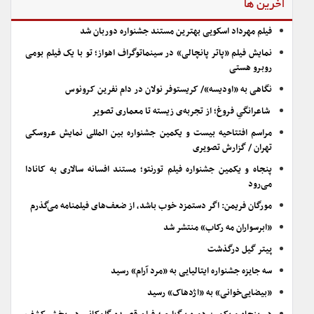
آخرین ها
فیلم مهرداد اسکویی بهترین مستند جشنواره دوربان شد
نمایش فیلم «پاتر پانچالی» در سینماتوگراف اهواز؛ تو با یک فیلم بومی
روبرو هستی
نگاهی به «اودیسه»/ کریستوفر نولان در دام نفرین کرونوس
شاعرانگیِ فروغ؛ از تجربه‌ی زیسته تا معماری تصویر
مراسم افتتاحیه بیست و یکمین جشنواره بین المللی نمایش عروسکی
تهران / گزارش تصویری
پنجاه و یکمین جشنواره فیلم تورنتو؛ مستند افسانه سالاری به کانادا
می‌رود
مورگان فریمن: اگر دستمزد خوب باشد، از ضعف‌های فیلمنامه می‌گذرم
«ابرسواران مه رکاب» منتشر شد
پیتر گیل درگذشت
سه جایزه جشنواره ایتالیایی به «مرد آرام» رسید
«بیضایی‌خوانی» به «اژدهاک» رسید