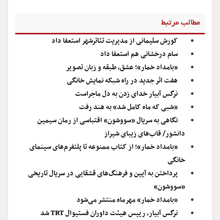
مطالب مرتبط
کورش سلیمانی از مدیریت تئاترشهر استعفا داد
سام درخشانی هم استعفا داد
«بامداد خمار»؛ عشق، طبقه و زبان تصویر
هفت اثر جدید در راه شبکه نمایش خانگی
نرگس آبیار خدای زدن به دل ماجراست
«شبی که ماه کامل شد» به هند رفت
نگاهی به سریال «سووشون» اقتباسی از رمان سیمین
دانشور/ قاب‌های زیبای شیراز
«بامداد خمار»؛ از کتاب ممنوعه تا پلتفرم‌های سینمای
خانگی
پرداختن به آیین و فرهنگ‌های قشقایی در سریال تاریخی
«سووشون»
«بامداد خمار» مهرماه منتشر می‌شود
نرگس آبیار، رییس هیئت داوران فستیوال TRT شد