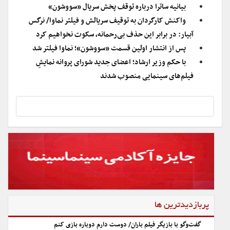
بیانیه ساترا درباره توقف پخش سریال «سووشون»
واکنش کارگردان به توقیف سریالش و فیلتر نماوا/ نرگس
آبیار: در برابر این حذف بی‌رحمانه، سکوت نخواهیم کرد
پس از انتشار اولین قسمت «سووشون»؛ نماوا فیلتر شد
با حکم وزیر ارشاد؛ اعضای جدید شورای پروانه نمایشِ
فیلم‌های سینمایی منصوب شدند
پربازدیدترین ها
گفت‌وگو با بازیگر فیلم باران/ دوست دارم دوباره بازی کنم