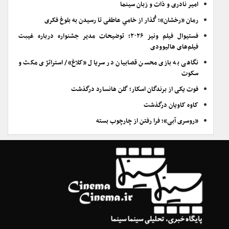
امیر نادری و ذات و زبان سینما
رمان «رخشان»؛ گُذار از خامیِ عاطفی تا رسیدن به بلوغ فکری
فستیوال فیلم ونیز ۲۰۲۶؛ توضیحات مدیر جشنواره درباره غیبت
فیلم‌های هالیوودی
نگاهی به بازی محسن قصابیان در سریال «کلاغ»/ استراتژی مکث و
سکوت
فوت یکی از برندگان اسکار؛ گلن هانسارد درگذشت
کاوه کاویان درگذشت
«روسری آبی»؛ فرا رفتن از چارچوب بسته