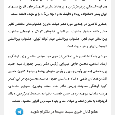
وی تهیه‌کنندگی پرفروش‌ترین و پرمخاطب‌ترین انیمیشن‌های تاریخ سینمای
ایران یعنی «شاهزاده روم» و «فیلشاه» و «بچه زرنگ» را بر عهده داشته است.
جعفری تاکنون در چندین دوره عضو هیئت داوران جشنواره‌های مختلفی نظیر
جشن خانه سینما، جشنواره بین‌المللی فیلم‌های کودک و نوجوان، جشنواره
بین‌المللی فیلم فجر، جشنواره بین‌المللی فیلم کوتاه تهران، جشنواره بین‌المللی
انیمیشن تهران و غیره بوده است.
در دی ماه گذشته نیز طی احکامی از سوی سید عباس صالحی وزیر فرهنگ و
ارشاد اسلامی، محسن حاجی میرزایی (رئیس دفتر رییس جمهور)، سید حمید
پورمحمدی (معاون رئیس جمهور و رئیس سازمان برنامه و بودجه کشور)، حسین
افشین (معاون علمی و فناوری رئیس جمهور)، سید محسن مهاجرانی (مدیر
گروه فرهنگی معاونت بررسی دفتر مقام معظم رهبری)، منوچهر محمدی،
مرضیه سادات برومند یزدی، حسن خجسته باقرزاده، سیدرضا میرکریمی و رائد
فریدزاده به عنوان اعضای هیات امنای بنیاد سینمایی فارابی منصوب شدند.