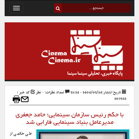
Toggle
avigation
تاریخ انتشار:1404/01/24 - 13:24
تعداد نظرات: ۰ نظر
کد خبر :
207622
با حکم رئیس سازمان سینمایی؛ حامد جعفری
مدیرعامل بنیاد سینمایی فارابی شد
طی حکمی از