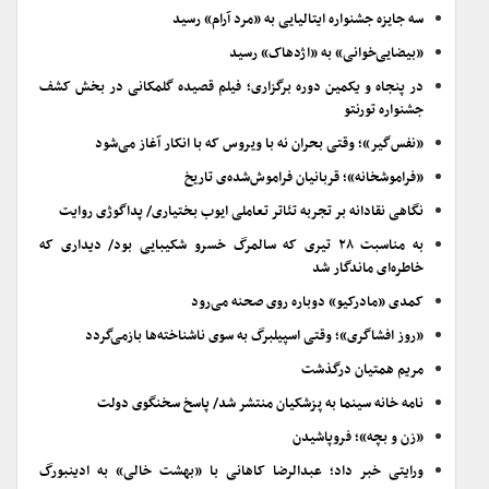
سه جایزه جشنواره ایتالیایی به «مرد آرام» رسید
«بیضایی‌خوانی» به «اژدهاک» رسید
در پنجاه و یکمین دوره برگزاری؛ فیلم قصیده گلمکانی در بخش کشف
جشنواره تورنتو
«نفس‌گیر»؛ وقتی بحران نه با ویروس که با انکار آغاز می‌شود
«فراموشخانه»؛ قربانیان فراموش‌شده‌ی تاریخ
نگاهی نقادانه بر تجربه تئاتر تعاملی ایوب بختیاری/ پداگوژی روایت
به مناسبت ۲۸ تیری که سالمرگ خسرو شکیبایی بود/ دیداری که
خاطره‌ای ماندگار شد
کمدی «مادرکیو» دوباره روی صحنه می‌رود
«روز افشاگری»؛ وقتی اسپیلبرگ به سوی ناشناخته‌ها بازمی‌گردد
مریم همتیان درگذشت
نامه خانه سینما به پزشکیان منتشر شد/ پاسخ سخنگوی دولت
«زن و بچه»؛ فروپاشیدن
ورایتی خبر داد؛ عبدالرضا کاهانی با «بهشت خالی» به ادینبورگ