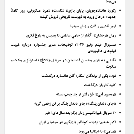
می‌رود
رکورد «انتقام‌جویان: پایان بازی» شکست؛ «مرد عنکبوتی: روز کاملاً
جدید» درحال ورود به فهرست تاریخی فروش گیشه
امیر نادری و ذات و زبان سینما
رمان «رخشان»؛ گُذار از خامیِ عاطفی تا رسیدن به بلوغ فکری
فستیوال فیلم ونیز ۲۰۲۶؛ توضیحات مدیر جشنواره درباره غیبت
فیلم‌های هالیوودی
نگاهی به بازی محسن قصابیان در سریال «کلاغ»/ استراتژی مکث و
سکوت
فوت یکی از برندگان اسکار؛ گلن هانسارد درگذشت
کاوه کاویان درگذشت
«روسری آبی»؛ فرا رفتن از چارچوب بسته
«جای دندان پلنگ»؛ جای دندان پلنگ بر تن زخمی گربه
۲۰ سریال غیرانگلیسی‌زبان برگزیده سال‌های اخیر
اکبر عبدی؛ پدیده کم‌نظیر بازیگری در سینمای ایران
«سامی» به ایتالیا می‌رود