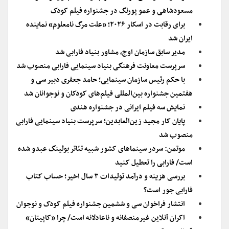
مسعودشاهی و عمو پورنگ در جشنواره فیلم کودک
برای رقابت در اسکار ۲۰۲۶؛ «علت مرگ نامعلوم» نماینده
ایران شد
مدیر سابق سازمان اوج، مشاور بنیاد فارابی شد
سرپرست معاونت فرهنگی بنیاد سینمایی فارابی منصوب شد
با حکم رئیس سازمان سینمایی؛ حامد جعفری دبیر سی و
هفتمین جشنواره بین‌المللی فیلم‌های کودکان و نوجوانان شد
نمایش سه فیلم ایرانی در جشنواره هندی
پایان کار مجید زین‌العابدین؛ سرپرست بنیاد سینمایی فارابی
منصوب شد
موتمن: سردر سینماهای کشور شبیه تئاتر بولینگ عبدو شده
است/ فارابی را تعطیل کنید
بررسی هزینه و درآمد تولیدات ۳ سال اخیر؛ حساب کتاب
فارابی جور است؟
انتشار فراخوان سی و ششمین جشنواره فیلم کودک و نوجوان
اکران آنلاین غیرمنصفانه و ناعادلانه است/ چرا «کاپیتان»