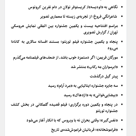
نگاهی به «اودیسه»/ کریستوفر نولان در دام نفرین کرونوس
شاعرانگیِ فروغ؛ از تجربه‌ی زیسته تا معماری تصویر
مراسم افتتاحیه بیست و یکمین جشنواره بین المللی نمایش عروسکی
تهران / گزارش تصویری
پنجاه و یکمین جشنواره فیلم تورنتو؛ مستند افسانه سالاری به کانادا
می‌رود
مورگان فریمن: اگر دستمزد خوب باشد، از ضعف‌های فیلمنامه می‌گذرم
«ابرسواران مه رکاب» منتشر شد
پیتر گیل درگذشت
سه جایزه جشنواره ایتالیایی به «مرد آرام» رسید
«بیضایی‌خوانی» به «اژدهاک» رسید
در پنجاه و یکمین دوره برگزاری؛ فیلم قصیده گلمکانی در بخش کشف
جشنواره تورنتو
«نفس‌گیر»؛ وقتی بحران نه با ویروس که با انکار آغاز می‌شود
«فراموشخانه»؛ قربانیان فراموش‌شده‌ی تاریخ