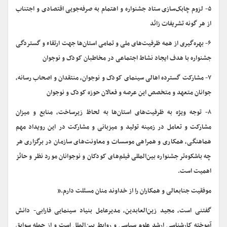
۵- لزوم چابک‌سازی ستاد جشنواره و اهتمام به صرفه‌جویی اقتصادی و اجتناب
از هر گونه تشریفات زائد
۶- بهره‌گیری از همه ظرفیت‌های ملی و تمامی استان‌ها جهت ارتقاء و گستردگی
جشنواره با هدف ایجاد نشاط اجتماعی در مخاطبان کودک و نوجوان
۷- مشارکت گسترده اهالی سینمای کودک و نوجوان، منتقدان و اصحاب رسانه،
جوانان متعهد و متخصص این عرصه و فعالان حوزه کودک و نوجوان
۸- توجه ویژه به ظرفیت‌های استان‌ها به لحاظ زیرساخت، منابع و میزان
مشارکت و تعامل در زمینه تولید و میزبانی و مشارکت در این رویداد مهم
هماهنگی، همکاری و همراهی موسسات و معاونت‌های سازمان در برگزاری هر
چه باشکوه‌تر جشنواره بین‌المللی فیلم‌های کودکان و نوجوانان مورد نظر و حائز
اهمیت است.
موفقیت جنابعالی و همکاران را از خداوند منان مسئلت دارم.”
گفتنی است، مجید زین‌العابدین، مدیرعامل بنیاد سینمایی فارابی- دانش
آموخته کارشناسی ارشد علوم سیاسی و روابط بین‌الملل است و از جمله سوابق