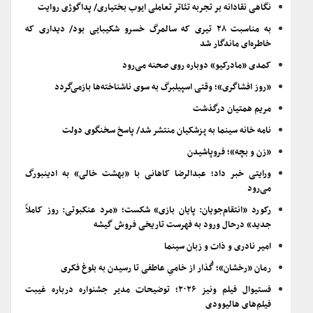
نگاهی نقادانه بر تجربه تئاتر تعاملی ایوب بختیاری/ پداگوژی روایت
به مناسبت ۲۸ تیری که سالمرگ خسرو شکیبایی بود/ دیداری که
خاطره‌ای ماندگار شد
کمدی «مادرکیو» دوباره روی صحنه می‌رود
«روز افشاگری»؛ وقتی اسپیلبرگ به سوی ناشناخته‌ها بازمی‌گردد
مریم همتیان درگذشت
نامه خانه سینما به پزشکیان منتشر شد/ پاسخ سخنگوی دولت
«زن و بچه»؛ فروپاشیدن
ورایتی خبر داد؛ عبدالرضا کاهانی با «بهشت خالی» به ادینبورگ
می‌رود
رکورد «انتقام‌جویان: پایان بازی» شکست؛ «مرد عنکبوتی: روز کاملاً
جدید» درحال ورود به فهرست تاریخی فروش گیشه
امیر نادری و ذات و زبان سینما
رمان «رخشان»؛ گُذار از خامیِ عاطفی تا رسیدن به بلوغ فکری
فستیوال فیلم ونیز ۲۰۲۶؛ توضیحات مدیر جشنواره درباره غیبت
فیلم‌های هالیوودی