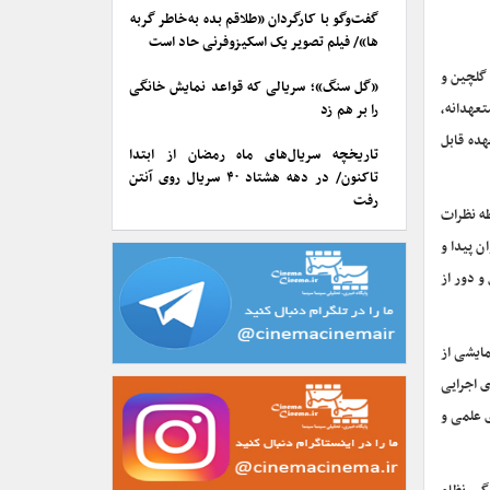
گفت‌وگو با کارگردان «طلاقم بده به خاطر گربه
ها»/ فیلم تصویر یک اسکیزوفرنی حاد است
 گلچین و
«گل سنگ»؛ سریالی که قواعد نمایش خانگی
تعهدانه،
را بر هم زد
ده قابل
تاریخچه سریال‌های ماه رمضان از ابتدا
تاکنون/ در دهه هشتاد ۴۰ سریال روی آنتن
رفت
طه نظرات
ن پیدا و
و دور از
ایشی از
ی اجرایی
ی علمی و