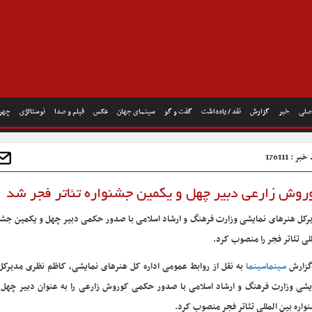
صلی
خبر
گزارش
نقد / یادداشت
گفت و گو
سینمای جهان
عکس
فیلم و صدا
نوستالژی
چهره
ر : 176111
روش زارعی دبیر چهل و یکمین جشنواره تئاتر فجر شد
رکل هنرهای نمایشی وزارت فرهنگ و ارشاد اسلامی با صدور حکمی دبیر چهل و یکمین جشنو
للی تئاتر فجر را منصوب کرد.
گزارش
سینماسینما
به نقل از روابط عمومی اداره کل هنرهای نمایشی، کاظم نظری مدیرکل
یشی وزارت فرهنگ و ارشاد اسلامی با صدور حکمی کوروش زارعی را به عنوان دبیر چهل 
واره بین المللی تئاتر فجر منصوب کرد.