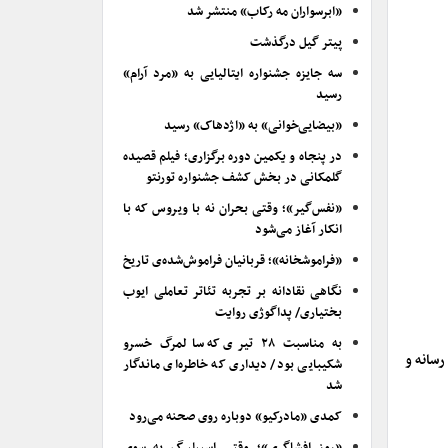
«ابرسواران مه رکاب» منتشر شد
پیتر گیل درگذشت
سه جایزه جشنواره ایتالیایی به «مرد آرام»
رسید
«بیضایی‌خوانی» به «اژدهاک» رسید
در پنجاه و یکمین دوره برگزاری؛ فیلم قصیده
گلمکانی در بخش کشف جشنواره تورنتو
«نفس‌گیر»؛ وقتی بحران نه با ویروس که با
انکار آغاز می‌شود
«فراموشخانه»؛ قربانیان فراموش‌شده‌ی تاریخ
نگاهی نقادانه بر تجربه تئاتر تعاملی ایوب
بختیاری/ پداگوژی روایت
به مناسبت ۲۸ تیری که سالمرگ خسرو
رسانه و
شکیبایی بود/ دیداری که خاطره‌ای ماندگار
شد
کمدی «مادرکیو» دوباره روی صحنه می‌رود