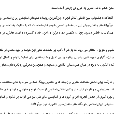
متن حکم کاظم نظری به کوروش زارعی آمده است:
 آنجاکه «جشنواره بین المللی تئاتر فجر»، بزرگترین رویداد هنرهای نمایشی ایران اسلامی و
ق نوآورانه هنرمندان جوان این عرصه شمرده می شود، شایسته است که با عنایت به تخصص م
 مسئولیت خطیر دبیری چهل و یکمین دوره برگزاری این رخداد گسترده و امید بخش، بر عه
یم و عزیز ، انتظار می رود که با اِشراف لازم بر بضاعت غنی ِاین عرصه و بهره مندی از نق
ت برگزاری دوره های پیشین، برنامه ریزی دقیق و شایسته‌ای برای نمایش تمام و کمال توا
ه کشور، به ویژه در میان هنرمندان انقلابی و متعهد و همچنین معرفی رویکردهای مغفول 
و کارآمد برای تحقق عدالت هنری و زمینه های حضور پررنگ تمامی سرمایه های مختلف نم
د به زیبایی و وقار در تراز هنر والای انقلاب اسلامی از حیث قوام محتوایی و توانمندی ها
 بهره گیری از حضور تجربه افزایِ گروه های نمایشی سایر ملل نیز می تواند بر شکوه و غنا
مایشی ایران اسلامی در نگاه هنرمندان سایر کشورها نیز موثر افتد.