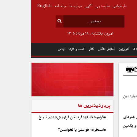
نظرخواهی
نظرسنجی
آگهی
درباره ما
مرامنامه
English
امروز: یکشنبه , ۱۸ مرداد ۱۴۰۵
 ها
تلویزیون
نمایش خانگی
تئاتر
کسب و کارها
پلاس
اره بین
پربازدیدترین ها
 هنرهای
«فراموشخانه»؛ قربانیان فراموش‌شده‌ی تاریخ
و یکمین
«استخر»؛ خواستن یا نخواستن؟