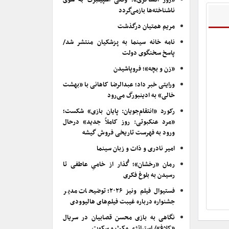
«روز افشاگری»؛ وقتی اسپیلبرگ به سوی
ناشناخته‌ها بازمی‌گردد
مریم همتیان درگذشت
نامه خانه سینما به پزشکیان منتشر شد/
پاسخ سخنگوی دولت
«زن و بچه»؛ فروپاشیدن
ورایتی خبر داد؛ عبدالرضا کاهانی با «بهشت
خالی» به ادینبورگ می‌رود
رکورد «انتقام‌جویان: پایان بازی» شکست؛
«مرد عنکبوتی: روز کاملاً جدید» درحال
ورود به فهرست تاریخی فروش گیشه
امیر نادری و ذات و زبان سینما
رمان «رخشان»؛ گُذار از خامیِ عاطفی تا
رسیدن به بلوغ فکری
فستیوال فیلم ونیز ۲۰۲۶؛ توضیحات مدیر
جشنواره درباره غیبت فیلم‌های هالیوودی
نگاهی به بازی محسن قصابیان در سریال
«کلاغ»/ استراتژی مکث و سکوت