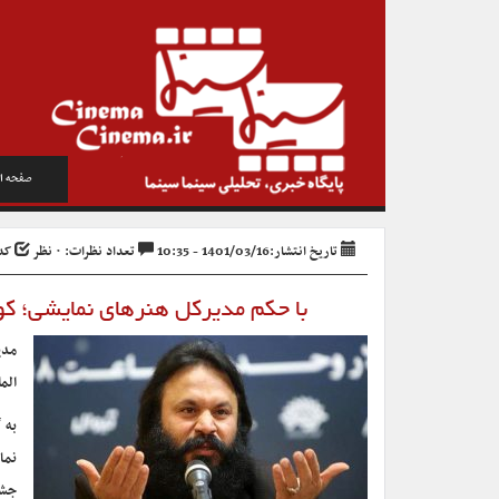
صفحه ا
تاریخ انتشار:1401/03/16 - 10:35
تعداد نظرات: ۰ نظر
کد خب
با حکم مدیرکل هنرهای نمایشی؛ کو
مدی
الم
به 
نما
جشن