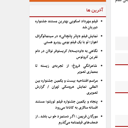
نگی نظام
آخرین ها
فیلم مهرداد اسکویی بهترین مستند جشنواره
دوربان شد
نمایش فیلم «پاتر پانچالی» در سینماتوگراف
اهواز؛ تو با یک فیلم بومی روبرو هستی
نگاهی به «اودیسه»/ کریستوفر نولان در دام
نفرین کرونوس
شاعرانگیِ فروغ؛ از تجربه‌ی زیسته تا
معماری تصویر
مراسم افتتاحیه بیست و یکمین جشنواره بین
المللی نمایش عروسکی تهران / گزارش
تصویری
پنجاه و یکمین جشنواره فیلم تورنتو؛ مستند
افسانه سالاری به کانادا می‌رود
مورگان فریمن: اگر دستمزد خوب باشد، از
ضعف‌های فیلمنامه می‌گذرم