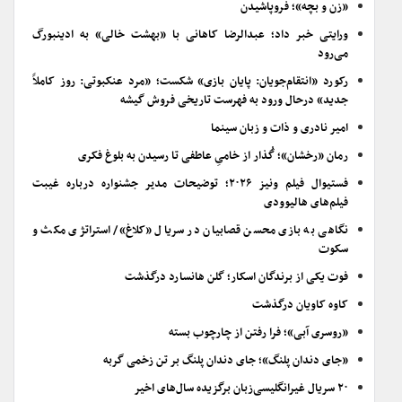
«زن و بچه»؛ فروپاشیدن
ورایتی خبر داد؛ عبدالرضا کاهانی با «بهشت خالی» به ادینبورگ
می‌رود
رکورد «انتقام‌جویان: پایان بازی» شکست؛ «مرد عنکبوتی: روز کاملاً
جدید» درحال ورود به فهرست تاریخی فروش گیشه
امیر نادری و ذات و زبان سینما
رمان «رخشان»؛ گُذار از خامیِ عاطفی تا رسیدن به بلوغ فکری
فستیوال فیلم ونیز ۲۰۲۶؛ توضیحات مدیر جشنواره درباره غیبت
فیلم‌های هالیوودی
نگاهی به بازی محسن قصابیان در سریال «کلاغ»/ استراتژی مکث و
سکوت
فوت یکی از برندگان اسکار؛ گلن هانسارد درگذشت
کاوه کاویان درگذشت
«روسری آبی»؛ فرا رفتن از چارچوب بسته
«جای دندان پلنگ»؛ جای دندان پلنگ بر تن زخمی گربه
۲۰ سریال غیرانگلیسی‌زبان برگزیده سال‌های اخیر