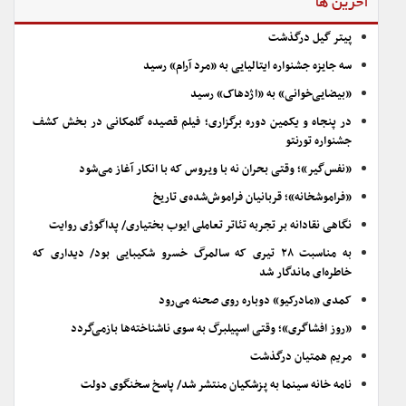
آخرین ها
پیتر گیل درگذشت
سه جایزه جشنواره ایتالیایی به «مرد آرام» رسید
«بیضایی‌خوانی» به «اژدهاک» رسید
در پنجاه و یکمین دوره برگزاری؛ فیلم قصیده گلمکانی در بخش کشف
جشنواره تورنتو
«نفس‌گیر»؛ وقتی بحران نه با ویروس که با انکار آغاز می‌شود
«فراموشخانه»؛ قربانیان فراموش‌شده‌ی تاریخ
نگاهی نقادانه بر تجربه تئاتر تعاملی ایوب بختیاری/ پداگوژی روایت
به مناسبت ۲۸ تیری که سالمرگ خسرو شکیبایی بود/ دیداری که
خاطره‌ای ماندگار شد
کمدی «مادرکیو» دوباره روی صحنه می‌رود
«روز افشاگری»؛ وقتی اسپیلبرگ به سوی ناشناخته‌ها بازمی‌گردد
مریم همتیان درگذشت
نامه خانه سینما به پزشکیان منتشر شد/ پاسخ سخنگوی دولت