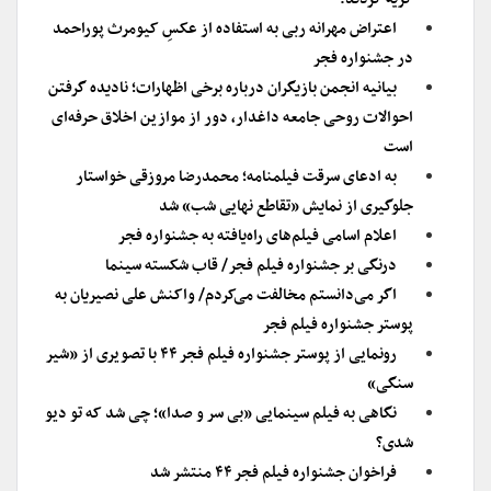
اعتراض مهرانه ربی به استفاده از عکسِ کیومرث پوراحمد
در جشنواره فجر
بیانیه انجمن بازیگران درباره برخی اظهارات؛ نادیده گرفتن
احوالات روحی جامعه داغدار، دور از موازین اخلاق حرفه‌ای
است
به ادعای سرقت فیلمنامه؛ محمدرضا مروزقی خواستار
جلوگیری از نمایش «تقاطع نهایی شب» شد
اعلام اسامی فیلم‌های راه‌یافته به جشنواره فجر
درنگی بر جشنواره فیلم فجر/ قاب شکسته سینما
اگر می‌دانستم مخالفت می‌کردم/ واکنش علی نصیریان به
پوستر جشنواره فیلم فجر
رونمایی از پوستر جشنواره فیلم فجر ۴۴ با تصویری از «شیر
سنگی»
نگاهی به فیلم سینمایی «بی سر و صدا»؛ چی شد که تو دیو
شدی؟
فراخوان جشنواره فیلم فجر ۴۴ منتشر شد