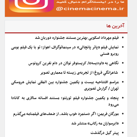
آخرین ها
فیلم مهرداد اسکویی بهترین مستند جشنواره دوربان شد
نمایش فیلم «پاتر پانچالی» در سینماتوگراف اهواز؛ تو با یک فیلم بومی
روبرو هستی
نگاهی به «اودیسه»/ کریستوفر نولان در دام نفرین کرونوس
شاعرانگیِ فروغ؛ از تجربه‌ی زیسته تا معماری تصویر
مراسم افتتاحیه بیست و یکمین جشنواره بین المللی نمایش عروسکی
تهران / گزارش تصویری
پنجاه و یکمین جشنواره فیلم تورنتو؛ مستند افسانه سالاری به کانادا
می‌رود
مورگان فریمن: اگر دستمزد خوب باشد، از ضعف‌های فیلمنامه می‌گذرم
«ابرسواران مه رکاب» منتشر شد
پیتر گیل درگذشت