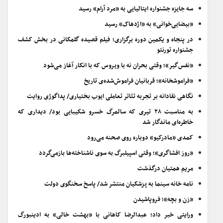
سه جایزه جشنواره ایتالیایی به «مرد آرام» رسید
«بیضایی‌خوانی» به «اژدهاک» رسید
در پنجاه و یکمین دوره برگزاری؛ فیلم قصیده گلمکانی در بخش کشف
جشنواره تورنتو
«نفس‌گیر»؛ وقتی بحران نه با ویروس که با انکار آغاز می‌شود
«فراموشخانه»؛ قربانیان فراموش‌شده‌ی تاریخ
نگاهی نقادانه بر تجربه تئاتر تعاملی ایوب بختیاری/ پداگوژی روایت
به مناسبت ۲۸ تیری که سالمرگ خسرو شکیبایی بود/ دیداری که
خاطره‌ای ماندگار شد
کمدی «مادرکیو» دوباره روی صحنه می‌رود
«روز افشاگری»؛ وقتی اسپیلبرگ به سوی ناشناخته‌ها بازمی‌گردد
مریم همتیان درگذشت
نامه خانه سینما به پزشکیان منتشر شد/ پاسخ سخنگوی دولت
«زن و بچه»؛ فروپاشیدن
ورایتی خبر داد؛ عبدالرضا کاهانی با «بهشت خالی» به ادینبورگ