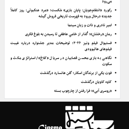
می‌رود
رکورد «انتقام‌جویان: پایان بازی» شکست؛ «مرد عنکبوتی: روز کاملاً
جدید» درحال ورود به فهرست تاریخی فروش گیشه
امیر نادری و ذات و زبان سینما
رمان «رخشان»؛ گُذار از خامیِ عاطفی تا رسیدن به بلوغ فکری
فستیوال فیلم ونیز ۲۰۲۶؛ توضیحات مدیر جشنواره درباره غیبت
فیلم‌های هالیوودی
نگاهی به بازی محسن قصابیان در سریال «کلاغ»/ استراتژی مکث و
سکوت
فوت یکی از برندگان اسکار؛ گلن هانسارد درگذشت
کاوه کاویان درگذشت
«روسری آبی»؛ فرا رفتن از چارچوب بسته