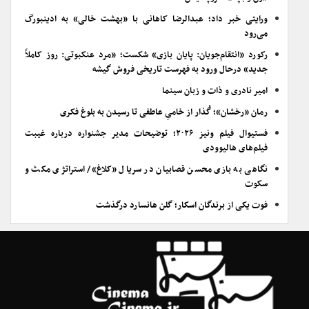
ورایتی خبر داد؛ عبدالرضا کاهانی با «بهشت خالی» به ادینبورگ
می‌رود
رکورد «انتقام‌جویان: پایان بازی» شکست؛ «مرد عنکبوتی: روز کاملاً
جدید» درحال ورود به فهرست تاریخی فروش گیشه
امیر نادری و ذات و زبان سینما
رمان «رخشان»؛ گُذار از خامیِ عاطفی تا رسیدن به بلوغ فکری
فستیوال فیلم ونیز ۲۰۲۶؛ توضیحات مدیر جشنواره درباره غیبت
فیلم‌های هالیوودی
نگاهی به بازی محسن قصابیان در سریال «کلاغ»/ استراتژی مکث و
سکوت
فوت یکی از برندگان اسکار؛ گلن هانسارد درگذشت