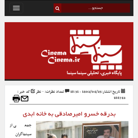
Toggle
avigation
تاریخ انتشار:1402/04/25 - 18:31
تعداد نظرات: ۰ نظر
کد خبر :
188742
بدرقه خسرو امیرصادقی به خانه ابدی
جمعی از
سینماگران