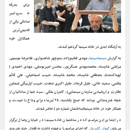
برای بدرقه
خسرو امیر
صادقی یکی از
قدیمی‌ترین
همکاران خود
به آرامگاه ابدی در خانه سینما گردهم آمدند.
به گزارش
سینماسینما
، مهدی فخیم‌زاده، منوچهر شاهسواری، غلامرضا موسوی،
مرتضی شایسته، محمدمهدی عسگرپور، محسن امیریوسفی، مهدی احمدی (
تهیه‌کننده)، مصطفی شایسته، محمد شایسته، حبیب اسماعیلی، علی قائم
مقامی، سعید خانی، جلیل فرجاد، جلیل اکبری صحت، حبیب ایل‌بیگی (معاون
نظارت و ارزشیابی سازمان سینمایی)، کامران ملکی، سید جمال ساداتیان از
جمله هنرمندانی بودند که صبح یکشنبه، ۲۵ تیرماه برای وداع با دوست و
همکار خود در خانه سینما(ساختمان شماره دو ) حاضر شدند.
در ابتدای این مراسم که در ساختمان خانه سینما در خیابان وصال برگزار
می‌شد،
کیوان کثیریان
که اجرای مراسم را برعهده داشت به فقدان چند هنرمند