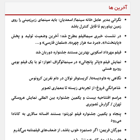
آخرین ها
نگرانی مدیر عامل خانه سینما/ اسعدیان: باید سینمای زیرزمینی را روی
زمین بیاوریم تا قابل کنترل باشد
در نشست خبری سیمافیلم مطرح شد؛ آخرین وضعیت تولید و پخش
«پایتخت۸»، «مرد سه هزار چهره»، «سلمان فارسی» و…
فیلم مهرداد اسکویی بهترین مستند جشنواره دوربان شد
نمایش فیلم «پاتر پانچالی» در سینماتوگراف اهواز؛ تو با یک فیلم بومی
روبرو هستی
نگاهی به «اودیسه»/ کریستوفر نولان در دام نفرین کرونوس
شاعرانگیِ فروغ؛ از تجربه‌ی زیسته تا معماری تصویر
مراسم افتتاحیه بیست و یکمین جشنواره بین المللی نمایش عروسکی
تهران / گزارش تصویری
پنجاه و یکمین جشنواره فیلم تورنتو؛ مستند افسانه سالاری به کانادا
می‌رود
مورگان فریمن: اگر دستمزد خوب باشد، از ضعف‌های فیلمنامه می‌گذرم