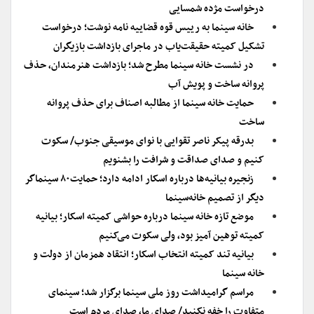
درخواست مژده شمسایی
خانه سینما به رییس قوه قضاییه نامه نوشت؛ درخواست
تشکیل کمیته حقیقت‌یاب در ماجرای بازداشت بازیگران
در نشست خانه سینما مطرح شد؛ بازداشت هنرمندان، حذف
پروانه ساخت و پویش آب
حمایت خانه سینما از مطالبه اصناف برای حذف پروانه
ساخت
بدرقه پیکر ناصر تقوایی با نوای موسیقی جنوب/ سکوت
کنیم و صدای صداقت و شرافت را بشنویم
زنجیره بیانیه‌ها درباره اسکار ادامه دارد؛ حمایت۸۰ سینماگر
دیگر از تصمیم خانه‌سینما
موضع تازه خانه سینما درباره حواشی کمیته اسکار؛ بیانیه‌
کمیته توهین آمیز بود، ولی سکوت می‌کنیم
بیانیه تند کمیته انتخاب اسکار؛ انتقاد همزمان از دولت و
خانه سینما
مراسم گرامیداشت روز ملی سینما برگزار شد؛ سینمای
متفاوت را خفه نکنید/ صدای ما، صدای مردم است