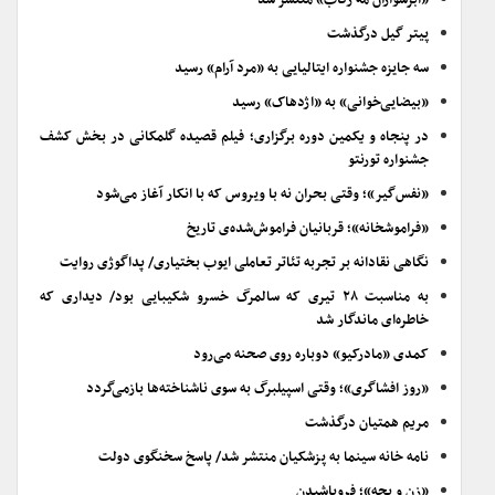
«ابرسواران مه رکاب» منتشر شد
پیتر گیل درگذشت
سه جایزه جشنواره ایتالیایی به «مرد آرام» رسید
«بیضایی‌خوانی» به «اژدهاک» رسید
در پنجاه و یکمین دوره برگزاری؛ فیلم قصیده گلمکانی در بخش کشف
جشنواره تورنتو
«نفس‌گیر»؛ وقتی بحران نه با ویروس که با انکار آغاز می‌شود
«فراموشخانه»؛ قربانیان فراموش‌شده‌ی تاریخ
نگاهی نقادانه بر تجربه تئاتر تعاملی ایوب بختیاری/ پداگوژی روایت
به مناسبت ۲۸ تیری که سالمرگ خسرو شکیبایی بود/ دیداری که
خاطره‌ای ماندگار شد
کمدی «مادرکیو» دوباره روی صحنه می‌رود
«روز افشاگری»؛ وقتی اسپیلبرگ به سوی ناشناخته‌ها بازمی‌گردد
مریم همتیان درگذشت
نامه خانه سینما به پزشکیان منتشر شد/ پاسخ سخنگوی دولت
«زن و بچه»؛ فروپاشیدن