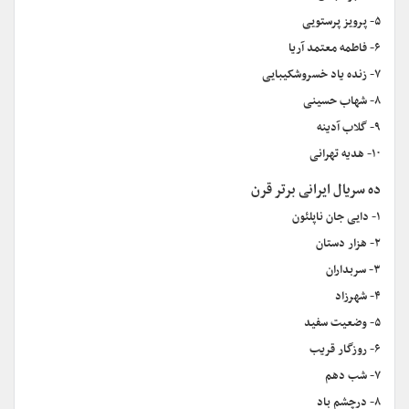
۵- پرویز پرستویی
۶- فاطمه معتمد آریا
۷- زنده یاد خسروشکیبایی
۸- شهاب حسینی
۹- گلاب آدینه
۱۰- هدیه تهرانی
ده سریال ایرانی برتر قرن
۱- دایی جان ناپلئون
۲- هزار دستان
۳- سربداران
۴- شهرزاد
۵- وضعیت سفید
۶- روزگار قریب
۷- شب دهم
۸- درچشم باد