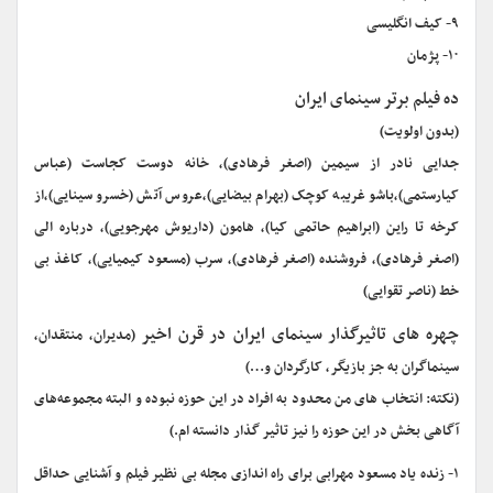
۹- کیف انگلیسی
۱۰- پژمان
ده فیلم برتر سینمای ایران
(بدون اولویت)
جدایی نادر از سیمین (اصغر فرهادی)، خانه دوست کجاست (عباس
کیارستمی)،باشو غریبه کوچک (بهرام بیضایی)،عروس آتش (خسرو سینایی)،از
کرخه تا راین (ابراهیم حاتمی کیا)، هامون (داریوش مهرجویی)، درباره الی
(اصغر فرهادی)، فروشنده (اصغر فرهادی)، سرب (مسعود کیمیایی)، کاغذ بی
خط (ناصر تقوایی)
چهره های تاثیرگذار سینمای ایران در قرن اخیر
(مدیران، منتقدان،
سینماگران به جز بازیگر، کارگردان و…)
(نکته: انتخاب های من محدود به افراد در این حوزه نبوده و البته مجموعه‌های
آگاهی بخش در این حوزه را نیز تاثیر گذار دانسته ام.)
۱- زنده یاد مسعود مهرابی برای راه اندازی مجله بی نظیر فیلم و آشنایی حداقل