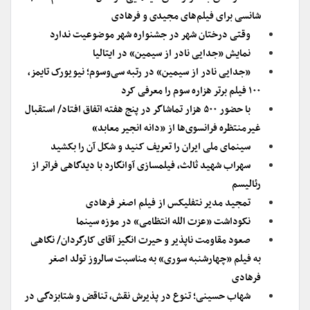
شانسی برای فیلم‌های مجیدی و فرهادی
وقتی درختان شهر در جشنواره شهر موضوعیت ندارد
نمایش «جدایی نادر از سیمین» در ایتالیا
«جدایی نادر از سیمین» در رتبه سی‌وسوم؛ نیویورک تایمز،
۱۰۰ فیلم برتر هزاره سوم را معرفی کرد
با حضور ۵۰۰ هزار تماشاگر در پنج هفته اتفاق افتاد/ استقبال
غیرمنتظره فرانسوی‌ها از «دانه انجیر معابد»
سینمای ملی ایران را تعریف کنید و شکل آن را بکشید
سهراب شهید ثالث، فیلمسازی آوانگارد با دیدگاهی فراتر از
رئالیسم
تمجید مدیر نتفلیکس از فیلم‌ اصغر فرهادی
نکوداشت «عزت الله انتظامی» در موزه سینما
صعود مقاومت ناپذیر و حیرت انگیز آقای کارگردان/ نگاهی
به فیلم «چهارشنبه سوری» به مناسبت سالروز تولد اصغر
فرهادی
شهاب حسینی؛ تنوع در پذیرش نقش، تناقض و شتابزدگی در