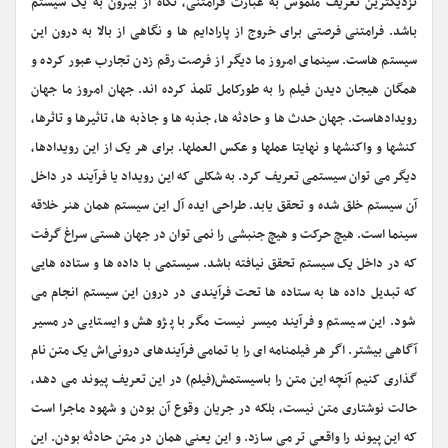
نزدیکترین تعریف ملموس به عبارت فرامتنی، نگاه از بیرون به یک سیستم
باشد. فرامتنی فرصتی برای خروج از پارادایم ها و نگاهی از بالا به درون این
سیستم هاست. سینمای امروز ما دیگر از فرصت رقم زدن تجارب عبور کرده و
همگان هیجان دیدن فیلم را به طورکامل تلمذ کرده اند. جهان امروز ما جهان
رویدادهاست. جهان حدث ها و حادثه ها، جذبه ها و جاذبه ها، تاثیرها و تاثرها،
کنشها و واکنشها و نهایتا عملها و عکس العملها. برای هر یک از این رویدادها،
دیگر می توان سیستمی تعریف کرد. به شکلی که این رویداد یا فرآیند در داخل
آن سیستم خلق شده و تحقق یابد. طراحی ایده آل این سیستم همان هنر خلاقه
سینما است. هیچ حرکت و هیچ جنبشی را نمی توان در جهان هستی سراغ گرفت
که در داخل یک سیستم تحقق نیافته باشد. سیستمی با داده ها و ستاده هایی
که تبدیل داده ها به ستاده ها تحت فرآیندی در درون این سیستم انجام می
شود. این سیستم و فرآیند میسر نیست مگر با پژوهش و ایستایی در مسیر
آگاهی بیشتر. اگر هر فیلمنامه ای را با تمامی فرآیندهای درونی‌اش یک متن نام
گذاری کنیم آنچه این متن را باسیستمش(فیلم) در این تعریف پیوند می دهد،
حالت نوشتاری متن نیست، بلکه در جریان وقوع آن بودن و شهود ماجرا است
که این پیوند را واقعی تر می سازد. و این یعنی همان در متن حادثه بودن. این