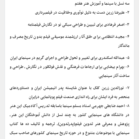
سه نسل با سینما و آموزش هنر هفتم
۲- علیرضا زرین دست به دلیل نوآوری وخلاقیت در فیلمبرداری
۳- اصغر فرهادی برای تبیین و طراحی سبکی نو در نگارش فیلمنامه
۴- مجید انتظامی برای خلق آثار ارزشمند موسیقی فیلم بدون تاریخ مصرف و
ماندگار
۵- عبدالله اسکندری برای تغییر و تحول طراحی و اجرای گریم در سینمای ایران
۶- بهرام بیضایی برای ارجاعات فرهنگی و نقش فولکلور در نگارش، طراحی و
ساخت آثار سینمایی
۷- نورالدین زرین کلک با عنوان شایسته پدر انیمیشن ایران و دستاوردهای
منحصر به فرد ایشان برای راه اندازی صنعت فیلم پویانمایی درایران
۸- احمد ضابطی جهرمی استاد مسلم سینما باسابقه تدریس آکادمیک این هنر
در دانشگاه های سینمایی کشور به چند نسل از دانش آموختگان این هنر،
پژوهش و معرفی هنر تدوین فیلم(پدرتدوین)، ترجمه و تالیف ده ها کتاب
سینمایی با موضوعات متنوع و در حوزه تاریخ سینمای کشورهای صاحب سبک