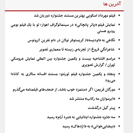
آخرین ها
فیلم مهرداد اسکویی بهترین مستند جشنواره دوربان شد
نمایش فیلم «پاتر پانچالی» در سینماتوگراف اهواز؛ تو با یک فیلم بومی
روبرو هستی
نگاهی به «اودیسه»/ کریستوفر نولان در دام نفرین کرونوس
شاعرانگیِ فروغ؛ از تجربه‌ی زیسته تا معماری تصویر
مراسم افتتاحیه بیست و یکمین جشنواره بین المللی نمایش عروسکی
تهران / گزارش تصویری
پنجاه و یکمین جشنواره فیلم تورنتو؛ مستند افسانه سالاری به کانادا
می‌رود
مورگان فریمن: اگر دستمزد خوب باشد، از ضعف‌های فیلمنامه می‌گذرم
«ابرسواران مه رکاب» منتشر شد
پیتر گیل درگذشت
سه جایزه جشنواره ایتالیایی به «مرد آرام» رسید
«بیضایی‌خوانی» به «اژدهاک» رسید