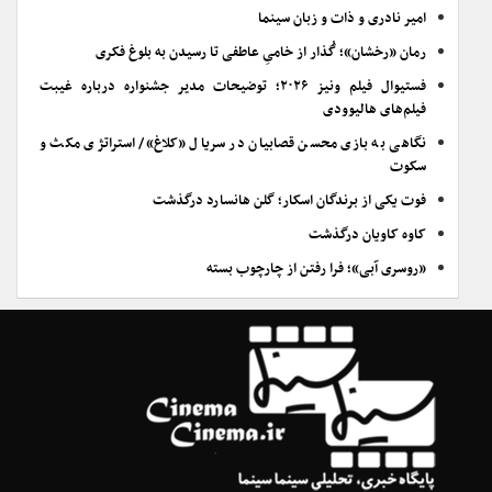
امیر نادری و ذات و زبان سینما
رمان «رخشان»؛ گُذار از خامیِ عاطفی تا رسیدن به بلوغ فکری
فستیوال فیلم ونیز ۲۰۲۶؛ توضیحات مدیر جشنواره درباره غیبت
فیلم‌های هالیوودی
نگاهی به بازی محسن قصابیان در سریال «کلاغ»/ استراتژی مکث و
سکوت
فوت یکی از برندگان اسکار؛ گلن هانسارد درگذشت
کاوه کاویان درگذشت
«روسری آبی»؛ فرا رفتن از چارچوب بسته