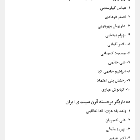
۱- عباس کیارستمی
۲- اصغر فرهادی
۳- داریوش مهرجویی
۴- بهرام بیضایی
۵- ناصر تقوایی
۶- مسعود کیمیایی
۷- علی حاتمی
۸- ابراهیم حاتمی کیا
۹- رخشان بنی اعتماد
۱۰- کیانوش عیاری
ده بازیگر برجسته قرن سینمای ایران
۱- زنده یاد عزت الله انتظامی
۲- علی نصیریان
۳- بهروز وثوقی
۴- اکبر عبدی