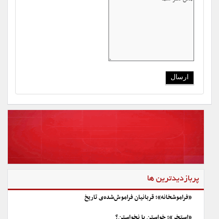
پربازدیدترین ها
«فراموشخانه»؛ قربانیان فراموش‌شده‌ی تاریخ
«استخر»؛ خواستن یا نخواستن؟