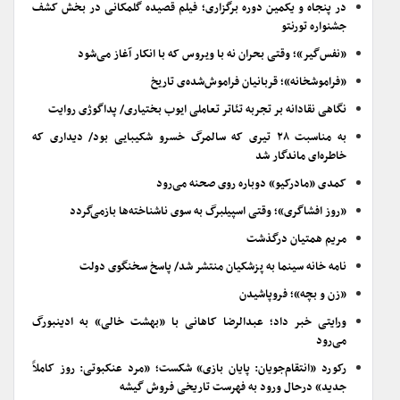
در پنجاه و یکمین دوره برگزاری؛ فیلم قصیده گلمکانی در بخش کشف
جشنواره تورنتو
«نفس‌گیر»؛ وقتی بحران نه با ویروس که با انکار آغاز می‌شود
«فراموشخانه»؛ قربانیان فراموش‌شده‌ی تاریخ
نگاهی نقادانه بر تجربه تئاتر تعاملی ایوب بختیاری/ پداگوژی روایت
به مناسبت ۲۸ تیری که سالمرگ خسرو شکیبایی بود/ دیداری که
خاطره‌ای ماندگار شد
کمدی «مادرکیو» دوباره روی صحنه می‌رود
«روز افشاگری»؛ وقتی اسپیلبرگ به سوی ناشناخته‌ها بازمی‌گردد
مریم همتیان درگذشت
نامه خانه سینما به پزشکیان منتشر شد/ پاسخ سخنگوی دولت
«زن و بچه»؛ فروپاشیدن
ورایتی خبر داد؛ عبدالرضا کاهانی با «بهشت خالی» به ادینبورگ
می‌رود
رکورد «انتقام‌جویان: پایان بازی» شکست؛ «مرد عنکبوتی: روز کاملاً
جدید» درحال ورود به فهرست تاریخی فروش گیشه