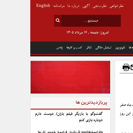
نظرخواهی
نظرسنجی
آگهی
درباره ما
مرامنامه
English
امروز: جمعه , ۱۶ مرداد ۱۴۰۵
 ها
تلویزیون
نمایش خانگی
تئاتر
کسب و کارها
پلاس
پربازدیدترین ها
 ماه صفر
عطیل خواهند بود. در این روز
گفت‌وگو با بازیگر فیلم باران/ دوست دارم
دوباره بازی کنم
«فراموشخانه»؛ قربانیان فراموش‌شده‌ی تاریخ