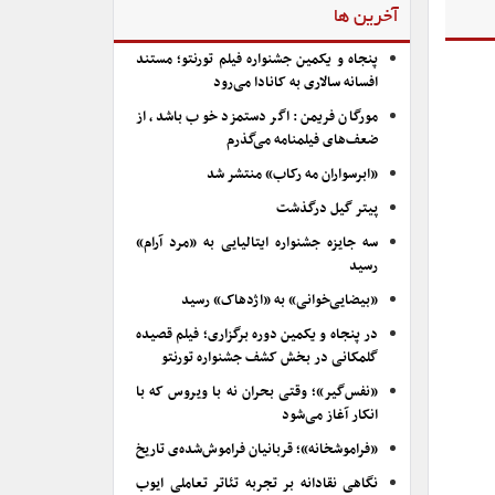
آخرین ها
پنجاه و یکمین جشنواره فیلم تورنتو؛ مستند
افسانه سالاری به کانادا می‌رود
مورگان فریمن: اگر دستمزد خوب باشد، از
ضعف‌های فیلمنامه می‌گذرم
«ابرسواران مه رکاب» منتشر شد
پیتر گیل درگذشت
سه جایزه جشنواره ایتالیایی به «مرد آرام»
رسید
«بیضایی‌خوانی» به «اژدهاک» رسید
در پنجاه و یکمین دوره برگزاری؛ فیلم قصیده
گلمکانی در بخش کشف جشنواره تورنتو
«نفس‌گیر»؛ وقتی بحران نه با ویروس که با
انکار آغاز می‌شود
«فراموشخانه»؛ قربانیان فراموش‌شده‌ی تاریخ
نگاهی نقادانه بر تجربه تئاتر تعاملی ایوب