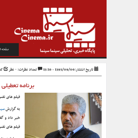
صفحه ا
تاریخ انتشار:1395/09/06 - 15:16
تعداد نظرات: ۰ نظر
کد خ
برنامه تعطیلی 
فیلم های نفس، سیانور، 
به گزارش
سین
فیلم های نفس،