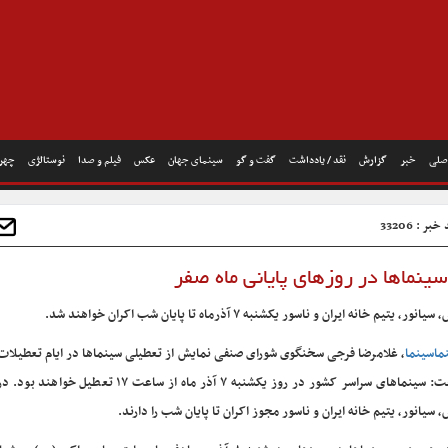
صلی
خبر
گزارش
نقد / یادداشت
گفت و گو
سینمای جهان
عکس
فیلم و صدا
نوستالژی
چهره
بر : 33206
سینماها در روزهای پایانی ماه صفر
یتیم خانه ایران و ناسور یکشنبه ۷ آذرماه تا پایان شب اکران خواهند شد.
ماسینما
، غلامرضا فرجی سخنگوی شورای صنفی نمایش از تعطیلی سینماها در ایام تعطیلات
خبر داد و گفت: سینماهای سراسر کشور در روز یکشنبه ۷ آذر ماه از ساعت ۱۷ ت
 سیانور، یتیم خانه ایران و ناسور مجوز اکران تا پایان شب را دارند.