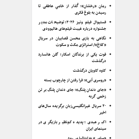
رمان «رخشان»؛ گُذار از خامیِ عاطفی تا
رسیدن به بلوغ فکری
فستیوال فیلم ونیز ۲۰۲۶؛ توضیحات مدیر
جشنواره درباره غیبت فیلم‌های هالیوودی
نگاهی به بازی محسن قصابیان در سریال
«کلاغ»/ استراتژی مکث و سکوت
فوت یکی از برندگان اسکار؛ گلن هانسارد
درگذشت
کاوه کاویان درگذشت
«روسری آبی»؛ فرا رفتن از چارچوب بسته
«جای دندان پلنگ»؛ جای دندان پلنگ بر تن
زخمی گربه
۲۰ سریال غیرانگلیسی‌زبان برگزیده سال‌های
اخیر
اکبر عبدی؛ پدیده کم‌نظیر بازیگری در
سینمای ایران
«سامی» به ایتالیا می‌رود