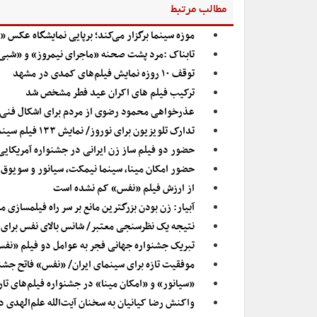
مطالب مرتبط
موزه سینما برگزار می‌کند؛ برپایی نمایشگاه عکس «
تابناک :مرد پشت صحنه «ماجرای نیمروز» و «شبی
توقف ۱۰ روزه نمایش فیلم‌های کمدی در مشهد
ترکیب فیلم های اکران عید فطر مشخص شد
عذرخواهی محمود رضوی از مردم برای اشکال فنی 
تدارک تلویزیون برای نوروز/ نمایش ۱۳۳ فیلم سینمایی در تعطیلات
حضور دو فیلم ساز زن ایرانی در جشنواره آمریکایی
حضور امکان مینا، سینما نیمکت، سیانور و سویوق
از ارزش فیلم «نفس» کم نشده است
آبیار: زن بودن بزرگترین مانع بر سر راه فیلمسازی م
نتیجه یک نظرسنجی معتبر/ شانس بالای نفس برای
تبریک جشنواره جهانی فجر به عوامل دو فیلم «نف
موفقیت تازه برای سینمای ایران/ «نفس» فاتح جشن
«سیانور» و «امکان مینا» در جشنواره فیلم‌های تا
واکنش رضا کیانیان به سخنان آیت‌الله علم‌الهدی 