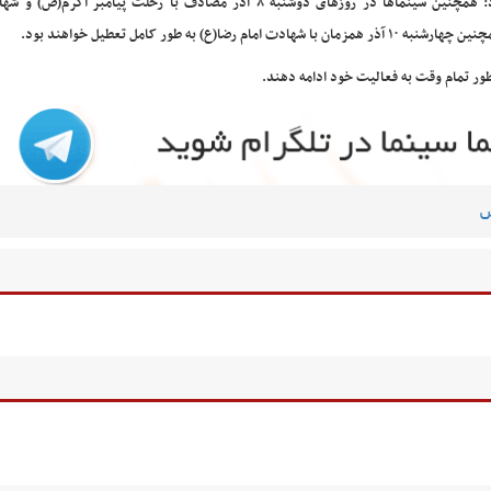
وی ادامه داد: همچنین سینماها در روزهای دوشنبه ۸ آذر مصادف با رحلت پیامبر اکرم(
با شهادت امام رضا(ع) به طور کامل تعطیل خواهند بود.
س