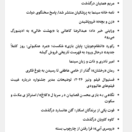
مریم همتیان درگذشت
نامه خانه سینما به پزشکیان منتشر شد/ پاسخ سخنگوی دولت
«زن و بچه»؛ فروپاشیدن
ورایتی خبر داد؛ عبدالرضا کاهانی با «بهشت خالی» به ادینبورگ
می‌رود
رکورد «انتقام‌جویان: پایان بازی» شکست؛ «مرد عنکبوتی: روز کاملاً
جدید» درحال ورود به فهرست تاریخی فروش گیشه
امیر نادری و ذات و زبان سینما
رمان «رخشان»؛ گُذار از خامیِ عاطفی تا رسیدن به بلوغ فکری
فستیوال فیلم ونیز ۲۰۲۶؛ توضیحات مدیر جشنواره درباره غیبت
فیلم‌های هالیوودی
نگاهی به بازی محسن قصابیان در سریال «کلاغ»/ استراتژی مکث و
سکوت
فوت یکی از برندگان اسکار؛ گلن هانسارد درگذشت
کاوه کاویان درگذشت
«روسری آبی»؛ فرا رفتن از چارچوب بسته