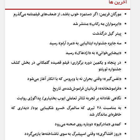
آخرین ها
مورگان فریمن: اگر دستمزد خوب باشد، از ضعف‌های فیلمنامه می‌گذرم
«ابرسواران مه رکاب» منتشر شد
پیتر گیل درگذشت
سه جایزه جشنواره ایتالیایی به «مرد آرام» رسید
«بیضایی‌خوانی» به «اژدهاک» رسید
در پنجاه و یکمین دوره برگزاری؛ فیلم قصیده گلمکانی در بخش کشف
جشنواره تورنتو
«نفس‌گیر»؛ وقتی بحران نه با ویروس که با انکار آغاز می‌شود
«فراموشخانه»؛ قربانیان فراموش‌شده‌ی تاریخ
نگاهی نقادانه بر تجربه تئاتر تعاملی ایوب بختیاری/ پداگوژی روایت
به مناسبت ۲۸ تیری که سالمرگ خسرو شکیبایی بود/ دیداری که
خاطره‌ای ماندگار شد
کمدی «مادرکیو» دوباره روی صحنه می‌رود
«روز افشاگری»؛ وقتی اسپیلبرگ به سوی ناشناخته‌ها بازمی‌گردد