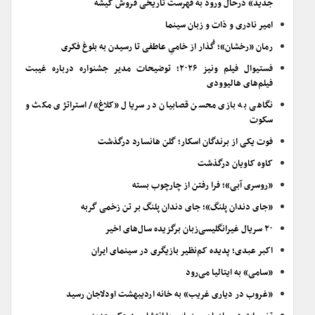
جدید» درحال ورود به فهرست تاریخی فروش گیشه
امیر نادری و ذات و زبان سینما
رمان «رخشان»؛ گُذار از خامیِ عاطفی تا رسیدن به بلوغ فکری
فستیوال فیلم ونیز ۲۰۲۶؛ توضیحات مدیر جشنواره درباره غیبت
فیلم‌های هالیوودی
نگاهی به بازی محسن قصابیان در سریال «کلاغ»/ استراتژی مکث و
سکوت
فوت یکی از برندگان اسکار؛ گلن هانسارد درگذشت
کاوه کاویان درگذشت
«روسری آبی»؛ فرا رفتن از چارچوب بسته
«جای دندان پلنگ»؛ جای دندان پلنگ بر تن زخمی گربه
۲۰ سریال غیرانگلیسی‌زبان برگزیده سال‌های اخیر
اکبر عبدی؛ پدیده کم‌نظیر بازیگری در سینمای ایران
«سامی» به ایتالیا می‌رود
«غروب در دیاری غریب» به خانه اردیبهشت اودلاجان رسید