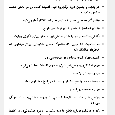
در پنجاه و یکمین دوره برگزاری؛ فیلم قصیده گلمکانی در بخش کشف
جشنواره تورنتو
«نفس‌گیر»؛ وقتی بحران نه با ویروس که با انکار آغاز می‌شود
«فراموشخانه»؛ قربانیان فراموش‌شده‌ی تاریخ
نگاهی نقادانه بر تجربه تئاتر تعاملی ایوب بختیاری/ پداگوژی روایت
به مناسبت ۲۸ تیری که سالمرگ خسرو شکیبایی بود/ دیداری که
خاطره‌ای ماندگار شد
کمدی «مادرکیو» دوباره روی صحنه می‌رود
«روز افشاگری»؛ وقتی اسپیلبرگ به سوی ناشناخته‌ها بازمی‌گردد
مریم همتیان درگذشت
نامه خانه سینما به پزشکیان منتشر شد/ پاسخ سخنگوی دولت
«زن و بچه»؛ فروپاشیدن
ورایتی خبر داد؛ عبدالرضا کاهانی با «بهشت خالی» به ادینبورگ
می‌رود
رکورد «انتقام‌جویان: پایان بازی» شکست؛ «مرد عنکبوتی: روز کاملاً