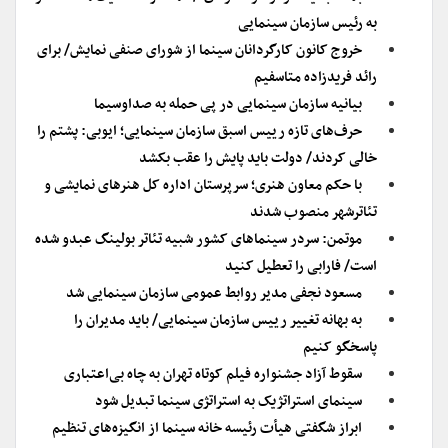
به رئیس سازمان سینمایی
خروج کانون کارگردانان سینما از شورای صنفی نمایش/ برای
رائد فریدزاده متاسفیم
بیانیه سازمان سینمایی در پی حمله به صداوسیما
حرف‌های تازه رییس اسبق سازمان سینمایی؛ ایوبی: پشتم را
خالی کردند/ دولت باید پایش را عقب بکشد
با حکم معاون هنری؛ سرپرستان اداره کل هنرهای نمایشی و
تئاترشهر منصوب شدند
موتمن: سردر سینماهای کشور شبیه تئاتر بولینگ عبدو شده
است/ فارابی را تعطیل کنید
مسعود نجفی مدیر روابط عمومی سازمان سینمایی شد
به بهانه تغییر رییس سازمان سینمایی/ باید مدیران را
پاسخگو کنیم
سقوط آزاد جشنواره فیلم کوتاه تهران به چاه بی‌اعتباری
سینمای استراتژیک به استراتژی سینما تبدیل شود
ابراز شگفتی هیأت رئیسه خانه سینما از انگیزه‌های تنظیم