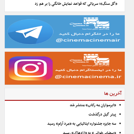
«گل سنگ»؛ سریالی که قواعد نمایش خانگی را بر هم زد
آخرین ها
«ابرسواران مه رکاب» منتشر شد
پیتر گیل درگذشت
سه جایزه جشنواره ایتالیایی به «مرد آرام» رسید
«بیضایی‌خوانی» به «اژدهاک» رسید