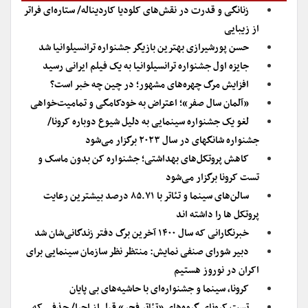
زنانگی و قدرت در نقش‌های کلودیا کاردیناله/ ستاره‌ای فراتر
از زیبایی
حسن پورشیرازی بهترین بازیگر جشنواره ترانسیلوانیا شد
جایزه اول جشنواره ترانسیلوانیا به یک فیلم ایرانی رسید
افزایش مرگ چهره‌های مشهور؛ در چین چه خبر است؟
«آلمان سال صفر»؛ اعتراض به خودکامگی و تمامیت‌خواهی
لغو یک جشنواره سینمایی به دلیل شیوع دوباره کرونا/
جشنواره شانگهای در سال ۲۰۲۳ برگزار می‌شود
کاهش پروتکل‌های بهداشتی؛ جشنواره کن بدون ماسک و
تست کرونا برگزار می‌شود
سالن‌های سینما و تئاتر با ۸۵.۷۱ درصد بیشترین رعایت
پروتکل ها را داشته اند
خبرنگارانی که سال ۱۴۰۰ آخرین برگ دفتر زندگانی‌شان شد
دبیر شورای صنفی نمایش: منتظر نظر سازمان سینمایی برای
اکران در نوروز هستیم
کرونا، سینما و جشنواره‌ای با حاشیه‌های بی پایان
تست کرونای گروه‌های «تئاتر فجر» قبل از اجرا/ حذفی که