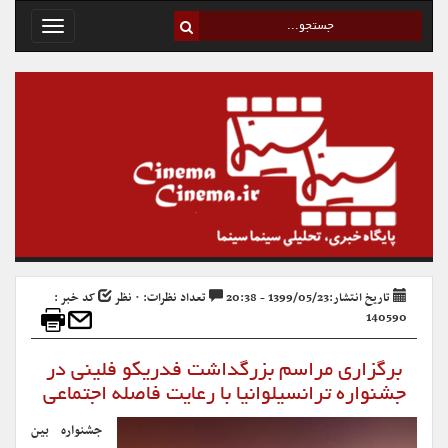
Toggle
avigation
تاریخ انتشار:1399/05/23 - 20:38
تعداد نظرات: ۰ نظر
کد خبر :
140590
برگزاری مراسم بزرگداشت فدریکو فلینی در
جشنواره ترانسیلوانیا با رعایت فاصله‌ اجتماعی
جشنواره بین