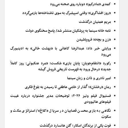
کمدی «مادرکیو» دوباره روی صحنه می‌رود
«روز افشاگری»؛ وقتی اسپیلبرگ به سوی ناشناخته‌ها بازمی‌گردد
مریم همتیان درگذشت
نامه خانه سینما به پزشکیان منتشر شد/ پاسخ سخنگوی دولت
«زن و بچه»؛ فروپاشیدن
ورایتی خبر داد؛ عبدالرضا کاهانی با «بهشت خالی» به ادینبورگ
می‌رود
رکورد «انتقام‌جویان: پایان بازی» شکست؛ «مرد عنکبوتی: روز کاملاً
جدید» درحال ورود به فهرست تاریخی فروش گیشه
امیر نادری و ذات و زبان سینما
رمان «رخشان»؛ گُذار از خامیِ عاطفی تا رسیدن به بلوغ فکری
فستیوال فیلم ونیز ۲۰۲۶؛ توضیحات مدیر جشنواره درباره غیبت
فیلم‌های هالیوودی
نگاهی به بازی محسن قصابیان در سریال «کلاغ»/ استراتژی مکث و
سکوت
فوت یکی از برندگان اسکار؛ گلن هانسارد درگذشت