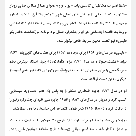
حفظ امنیت مخاطبان کاهش یافته یود و به عنوان مثال سالن اصلی روباز
جشنواره که در یکی از میدان های اصلی شهر کلوژ-نپوکا قرار داد و به طور
معمول با ۲۰۰۰ مخاطب به نمایش فیلم می پردازد امسال با حداکثر ۵۰۰ صندلی
و رعایت فاصله اجتماعی در ایام جشنواره فعال بود برنامه بزرگداشت «فدریکو
فلینی» نیز تحت همین شرایط خاص برگزار شد.
«فلینی» در سال‌های ۱۹۵۶ برای «جاده»، ۱۹۵۷ برای «شب‌های کابیریا»، ۱۹۶۳
برای «هشت‌ونیم» و در سال ۱۹۷۴ برای «آمارکورد» چهار اسکار بهترین فیلم
غیرانگلیسی را برای سینمای ایتالیا به‌همراه آورد، رکوردی که هنوز هیچ فیلمساز
دیگری به آن دست نیافته است.
او در سال ۱۹۹۳ جایزه افتخاری اسکار را به پاس یک عمر دستاورد سینمایی
کسب کرد و دوبار در سال‌های ۱۹۵۳ و ۱۹۵۴ جایزه شیر نقره‌ای جشنواره ونیز را
دریافت کرد و در سال ۱۹۸۵ شیر طلای افتخاری این جشنواره به وی اعطا شد.
نوزدهمین جشنواره فیلم ترانسیلوانیا از تاریخ ۳۱ جولای تا ۱۰ اوت (۱۰ تا ۱۹
مرداد) برگزار شد و سه فیلم ایرانی «مسخره باز» ساخته همایون غنی زاده،