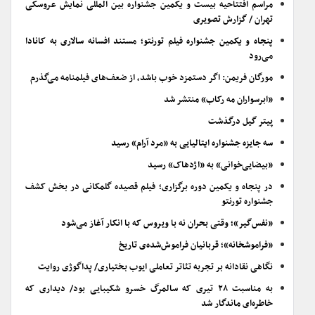
مراسم افتتاحیه بیست و یکمین جشنواره بین المللی نمایش عروسکی
تهران / گزارش تصویری
پنجاه و یکمین جشنواره فیلم تورنتو؛ مستند افسانه سالاری به کانادا
می‌رود
مورگان فریمن: اگر دستمزد خوب باشد، از ضعف‌های فیلمنامه می‌گذرم
«ابرسواران مه رکاب» منتشر شد
پیتر گیل درگذشت
سه جایزه جشنواره ایتالیایی به «مرد آرام» رسید
«بیضایی‌خوانی» به «اژدهاک» رسید
در پنجاه و یکمین دوره برگزاری؛ فیلم قصیده گلمکانی در بخش کشف
جشنواره تورنتو
«نفس‌گیر»؛ وقتی بحران نه با ویروس که با انکار آغاز می‌شود
«فراموشخانه»؛ قربانیان فراموش‌شده‌ی تاریخ
نگاهی نقادانه بر تجربه تئاتر تعاملی ایوب بختیاری/ پداگوژی روایت
به مناسبت ۲۸ تیری که سالمرگ خسرو شکیبایی بود/ دیداری که
خاطره‌ای ماندگار شد