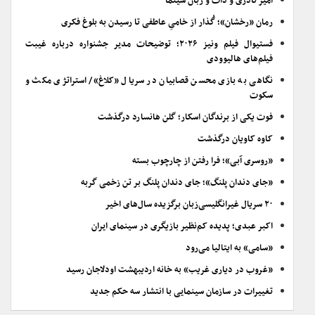
امیر نادری و ذات و زبان سینما
رمان «رخشان»؛ گُذار از خامیِ عاطفی تا رسیدن به بلوغ فکری
فستیوال فیلم ونیز ۲۰۲۶؛ توضیحات مدیر جشنواره درباره غیبت
فیلم‌های هالیوودی
نگاهی به بازی محسن قصابیان در سریال «کلاغ»/ استراتژی مکث و
سکوت
فوت یکی از برندگان اسکار؛ گلن هانسارد درگذشت
کاوه کاویان درگذشت
«روسری آبی»؛ فرا رفتن از چارچوب بسته
«جای دندان پلنگ»؛ جای دندان پلنگ بر تن زخمی گربه
۲۰ سریال غیرانگلیسی‌زبان برگزیده سال‌های اخیر
اکبر عبدی؛ پدیده کم‌نظیر بازیگری در سینمای ایران
«سامی» به ایتالیا می‌رود
«غروب در دیاری غریب» به خانه اردیبهشت اودلاجان رسید
تغییرات در سازمان سینمایی با انتشار سه حکم جدید