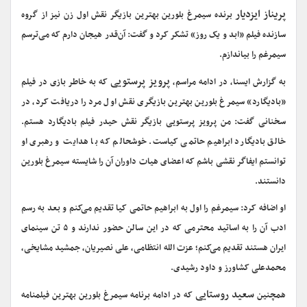
پریناز ایزدیار
برنده سیمرغ بلورین بهترین بازیگر نقش اول زن نیز از گروه
سازنده فیلم «ابد و یک روز» تشکر کرد و گفت: آن‌قدر هیجان دارم که می‌ترسم
سیمرغم را بیاندازم.
پرویز پرستویی
به گزارش ایسنا، در ادامه مراسم،
که به خاطر بازی در فیلم
«بادیگارد» سیمرغ بلورین بهترین بازیگری نقش اول مرد را دریافت کرد، در
سخنانی گفت: من پرویز پرستویی بازیگر نقش حیدر فیلم بادیگارد هستم.
خالق بادیگارد ابراهیم حاتمی کیاست. خوشحالم که با هدایت و رهبری او
توانستم ایفاگر نقشی باشم که اعضای هیات داوران آن را شایسته سیمرغ بلورین
دانستند.
او اضافه کرد: سیمرغم را اول به ابراهیم حاتمی کیا تقدیم می‌کنم و بعد به رسم
ادب آن را به اساتید محترمی که در این سالن حضور ندارند و ۵ تن سینمای
ایران هستند تقدیم می‌کنم؛ عزت الله انتظامی، علی نصیریان، جمشید مشایخی،
محمدعلی کشاورز و داود رشیدی.
سعید روستایی
همچنین
که در ادامه برنامه سیمرغ بلورین بهترین فیلمنامه