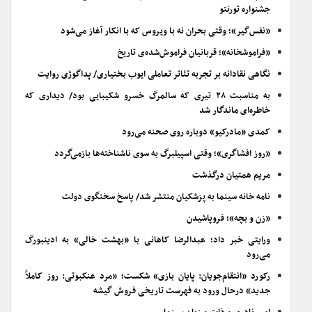
جشنواره تورنتو
«نفس‌گیر»؛ وقتی بحران نه با ویروس که با انکار آغاز می‌شود
«فراموشخانه»؛ قربانیان فراموش‌شده‌ی تاریخ
نگاهی نقادانه بر تجربه تئاتر تعاملی ایوب بختیاری/ پداگوژی روایت
به مناسبت ۲۸ تیری که سالمرگ خسرو شکیبایی بود/ دیداری که
خاطره‌ای ماندگار شد
کمدی «مادرکیو» دوباره روی صحنه می‌رود
«روز افشاگری»؛ وقتی اسپیلبرگ به سوی ناشناخته‌ها بازمی‌گردد
مریم همتیان درگذشت
نامه خانه سینما به پزشکیان منتشر شد/ پاسخ سخنگوی دولت
«زن و بچه»؛ فروپاشیدن
ورایتی خبر داد؛ عبدالرضا کاهانی با «بهشت خالی» به ادینبورگ
می‌رود
رکورد «انتقام‌جویان: پایان بازی» شکست؛ «مرد عنکبوتی: روز کاملاً
جدید» درحال ورود به فهرست تاریخی فروش گیشه