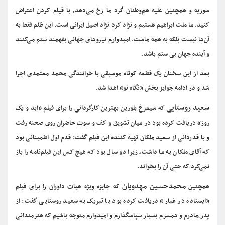
سوریه و همچنین علیه هم‌وطنان کُرد ما رخ می‌دهد، با قیام کردن اعتراض
کنید. ما ملت ابراهیم هستیم و نژاد کرد نژاد اصیل ایرانی است. این ظلم فقط به
آن‌ها نیست بلکه به همه ماست. امیدوارم نیروهای جهانی بفهمند ستم می‌کنند
و آینده جهان بی ستم باشد.
بعد از این سخنان یک قطعه کوتاه موسیقی با خوانندگی محمد معتمدی اجرا
شد و در ادامه جوایز بخش «نگاه نو» اهدا شد.
سعید روستایی
که سیمرغ بلورین بهترین کارگردانی را برای فیلم «ابد و یک
روز» دریافت کرده بود در میان تشویق و کف و سوت حاضران روی صحنه رفت
و با قدردانی از سعید ملکان تهیه کننده این فیلم گفت:‌ قدم اول اطمینانی بود
که آقای ملکان به ما داشت، زیرا دو سال بود که هیچ کس این فیلم‌نامه را باز
نمی‌کرد که حتی آن را بخواند.
محمدحسین مهدویان
همچنین
که جایزه ویژه هیات داوران را برای فیلم
«ایستاده در غبار» دریافت کرده بود با تبریک به سعید روستایی گفت: از
پدر،مادرم و همسرم بسیار سپاسگذارم و امیدوارم متوجه باشیم که هنرمندانی