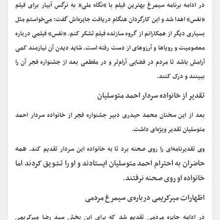
در ادامه برنامه سیمرغ بهترین فیلم با “نگاه ملی” به نرگس آبیار برای فیلم
«نفس» اهدا شد و این کارگردان هنگام دریافت جایزه‌اش گفت: می‌خواستم مثل
بسیاری دیگر از همکارانم از گروه سازنده فیلم تشکر کنم. «نفس» فیلمی درباره
معصومیت و رویاها و آرزوهای از دست رفته است. شاید دیدن آن نیازمند کمی
آرامش باشد تا مردم در فضایی آرام‌تر و در مقطعی بعد از جشنواره فجر آن را
ببینند و درک کنند.
تقدیر از خانواده سردار احمد متوسلیان
بعد از این سخنان محمد حیدری دبیر جشنواره فجر از خانواده سردار احمد
متوسلیان تقدیر ویژه‌ای داشت.
همه
وی تقدیرنامه‌ای را روی صحنه برد تا به خانواده این سردار تقدیم کند.
حاضران به احترام احمد متوسلیان ایستادند و او را تشویق کردند اما
خانواده او روی صحنه نرفتند.
اظهارات میرکریمی درباره‌ی سیمرغ مردمی
در ادامه جایزه مردمی تقدیم شد که برای این بخش سید رضا میرکریمی