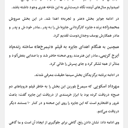
امیدوارم سال‌های آینده نگاه درست‌تری به این شاخه هنری وجود داشته باشد.
سروش
در ادامه جوایز بخش «هنر و تجربه» اهدا شد، در این بخش
محمدزاده
برنده جایزه کارگردانی جایزه‌اش را به پدر، مادر خودش و پدر و
مادر همکارش یوسف وجدان‌دوست تقدیم کرد.
هنگام اهدای جایزه به فیلم «نیمرخ‌ها» ساخته زنده‌یاد
همچنین به
ایرج کریمی،
مادر این هنرمند روی صحنه حاضر شد و با صدایی بغض‌آلود و
متاثر از همه تشکر کرد و جای پسرش را خالی کرد.
در ادامه برنامه برگزیدگان بخش سینما حقیقت معرفی شدند.
مهرداد اسکویی
که سیمرغ بلورین این بخش را به خاطر فیلم «رویاهای دم
صبح» دریافت کرده بود با ابراز خرسندی از دریافت این جایزه گفت:‌ باعث
غرور و افتخارم است که این جایزه را روی این صحنه و در کنار ۱۰ مستند دیگر
دریافت می‌کنم.
وی ادامه داد:‌ نشان دادن رنج، گاهی برای جلوگیری از ایجاد آن است و ما گاهی