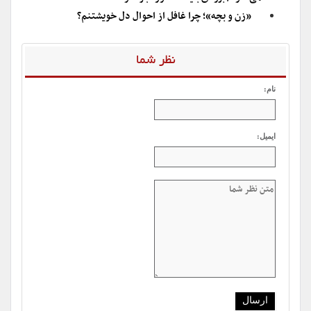
«زن و بچه»؛ چرا غافل از احوال دل خویشتنم؟
نظر شما
نام:
ایمیل: