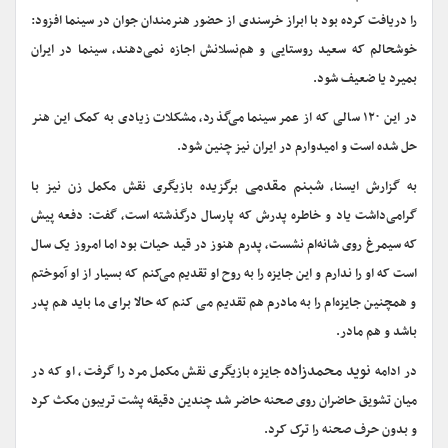
را دریافت کرده بود با ابراز خرسندی از حضور هنرمندان جوان در سینما افزود:
خوشحالم که سعید روستایی و هم‌نسلانش اجازه نمی‌دهند، سینما در ایران
بمیرد یا ضعیف شود.
در این ۱۲۰ سالی که از عمر سینما می‌گذرد، مشکلات زیادی به کمک این هنر
حل شده است و امیدوارم در ایران نیز چنین شود.
شبنم مقدمی
به گزارش ایسنا،‌
برگزیده بازیگری نقش مکمل زن نیز با
گرامی‌داشت یاد و خاطره پدرش که پارسال درگذشته است، گفت: دفعه پیش
که سیمرغ روی شانه‌ام نشست، پدرم هنوز در قید حیات بود اما امروز یک سال
است که او را ندارم و این جایزه را به روح او تقدیم می‌کنم که بسیار از او آموختم
و همچنین جایزه‌ام را به مادرم هم تقدیم می کنم که حالا برای ما باید هم پدر
باشد و هم مادر.
نوید محمدزاده
در ادامه
جایزه بازیگری نقش مکمل مرد را گرفت، او که در
میان تشویق حاضران روی صحنه حاضر شد چندین دقیقه پشت تریبون مکث کرد
و بدون حرف صحنه را ترک کرد.