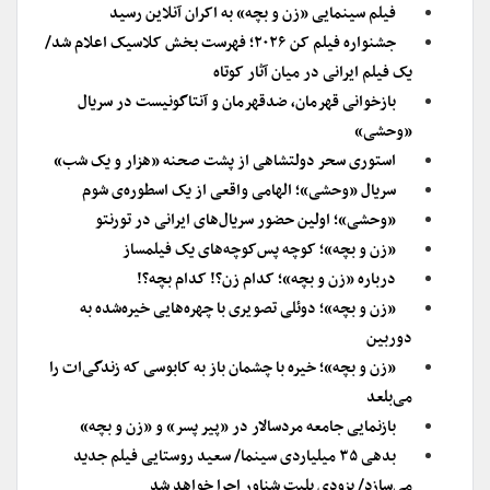
فیلم سینمایی «زن و بچه» به اکران آنلاین رسید
جشنواره فیلم کن ۲۰۲۶؛ فهرست بخش کلاسیک اعلام شد/
یک فیلم ایرانی در میان آثار کوتاه
بازخوانی قهرمان، ضدقهرمان و آنتاگونیست در سریال
«وحشی»
استوری سحر دولتشاهی از پشت صحنه «هزار و یک شب»
سریال «وحشی»؛ الهامی واقعی از یک اسطوره‌ی شوم
«وحشی»؛ اولین حضور سریال‌های ایرانی در تورنتو
«زن و بچه»؛ کوچه پس‌کوچه‌های یک فیلمساز
درباره «زن و بچه»؛ کدام زن؟! کدام بچه؟!
«زن و بچه»؛ دوئلی تصویری با چهره‌هایی خیره‌شده به
دوربین
«زن و بچه»؛ خیره با چشمان باز به کابوسی که زندگی‌ات را
می‌بلعد
بازنمایی جامعه مردسالار در «پیر پسر» و «زن و بچه»
بدهی ۳۵ میلیاردی سینما/ سعید روستایی فیلم جدید
می‌سازد/ بزودی بلیت شناور اجرا خواهد شد