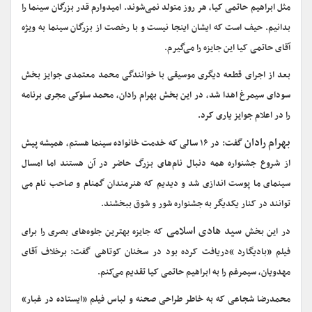
مثل ابراهیم حاتمی کیا،‌ هر روز متولد نمی‌شوند. امیدوارم قدر بزرگان سینما را
بدانیم. حیف است که ایشان اینجا نیست و با رخصت از بزرگان سینما به ویژه
آقای حاتمی کیا این جایزه را می‌گیرم.
بعد از اجرای قطعه دیگری موسیقی با خوانندگی محمد معتمدی جوایز بخش
سودای سیمرغ اهدا شد، در این بخش بهرام رادان، محمد سلوکی مجری برنامه
را در اعلام جوایز یاری کرد.
بهرام رادان
گفت: ‌در ۱۶ سالی که خدمت خانواده سینما هستم، همیشه پیش
از شروع جشنواره همه دنبال نام‌های بزرگ حاضر در آن هستند اما امسال
سینمای ما پوست اندازی شد و دیدیم که هنرمندان گمنام و صاحب نام می
توانند در کنار یکدیگر به جشنواره شور و شوق ببخشند.
سید هادی اسلامی
در این بخش
که جایزه بهترین جلوه‌های بصری را برای
فیلم «بادیگارد »دریافت کرده بود در سخنان کوتاهی گفت:‌ برخلاف آقای
مهدویان، سیمرغم را به ابراهیم حاتمی کیا تقدیم می‌کنم.
محمدرضا شجاعی که به خاطر طراحی صحنه و لباس فیلم «ایستاده در غبار»