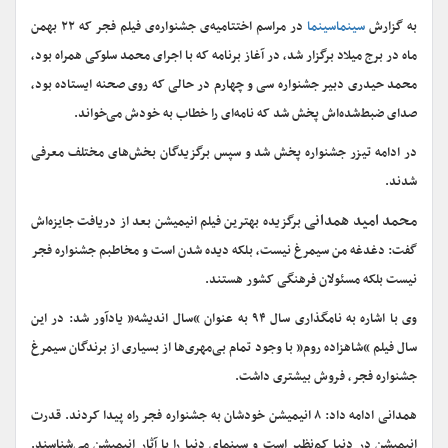
به گزارش
سینماسینما
در مراسم اختتامیه‌ی جشنواره‌ی فیلم فجر که ۲۲ بهمن
ماه در برج میلاد برگزار شد، در آغاز برنامه که با اجرای محمد سلوکی همراه بود،
محمد حیدری دبیر جشنواره سی و چهارم در حالی که روی صحنه ایستاده بود،
صدای ضبط‌شده‌اش پخش شد که نامه‌ای را خطاب به خودش می‌خواند.
در ادامه تیزر جشنواره پخش شد و سپس برگزیدگان بخش‌های مختلف معرفی
شدند.
محمد امید همدانی
برگزیده بهترین فیلم انیمیشن بعد از دریافت جایزه‌اش
گفت: دغدغه من سیمرغ نیست، بلکه دیده شدن است و مخاطبم جشنواره فجر
نیست بلکه مسئولان فرهنگی کشور هستند.
وی با اشاره به نامگذاری سال ۹۴ به عنوان “سال اندیشه” یادآور شد: در این
سال فیلم “شاهزاده روم” با وجود تمام بی‌مهری‌ها از بسیاری از برندگان سیمرغ
جشنواره فجر، فروش بیشتری داشت.
همدانی ادامه داد: ۸ انیمیشن خودشان به جشنواره فجر راه پیدا کردند. قدرت
انیمیشن در دنیا کم‌نظیر است و سینمای دنیا را با آثار انیمیشن می‌شناسند.