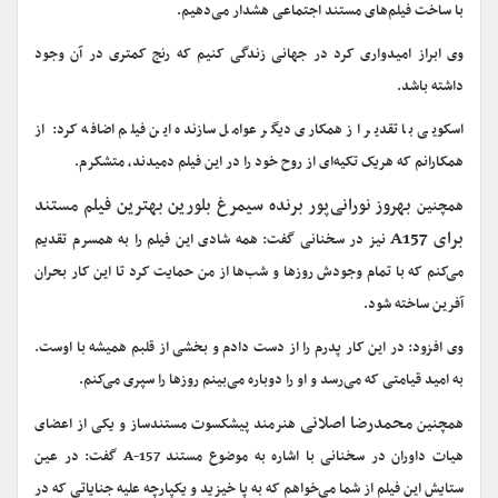
با ساخت فیلم‌های مستند اجتماعی هشدار می‌دهیم.
وی ابراز امیدواری کرد در جهانی زندگی کنیم که رنج کمتری در آن وجود
داشته باشد.
اسکویی با تقدیر از همکاری دیگر عوامل سازنده این فیلم اضافه کرد:‌ از
همکارانم که هریک تکیه‌ای از روح خود را در این فیلم دمیدند، متشکرم.
بهروز نورانی‌پور برنده سیمرغ بلورین بهترین فیلم مستند
همچنین
برای A157
نیز در سخنانی گفت: همه شادی این فیلم را به همسرم تقدیم
می‌کنم که با تمام وجودش روزها و شب‌ها از من حمایت کرد تا این کار بحران
آفرین ساخته شود.
وی افزود: در این کار پدرم را از دست دادم و بخشی از قلبم همیشه با اوست.
به امید قیامتی که می‌رسد و او را دوباره می‌بینم روزها را سپری می‌کنم.
محمدرضا اصلانی
همچنین
هنرمند پیشکسوت مستندساز و یکی از اعضای
هیات داوران در سخنانی با اشاره به موضوع مستند A-157 گفت: در عین
ستایش این فیلم از شما می‌خواهم که به پا خیزید و یکپارچه علیه جنایاتی که در