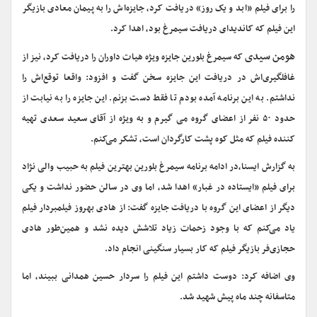
را برای فیلم «ابد و یک روز» دریافت کرد، جایزه‌اش را به پیمان معادی بازیگر
این فیلم که کاندیدای دریافت سیمرغ بود، اهدا کرد.
هومن سیدی
که سیمرغ بلورین جایزه ویژه هیات داوران را دریافت کرد، نیز از
غافلگیری‌اش در دریافت این جایزه سخن گفت و افزود: واقعا توقع‌اش را
نداشتم. به این برنامه آمده بودم تا فقط دست بزنم. این جایزه را به نیابت از
حدود ۵۰ نفر از اعضای گروه می گیرم و به ویژه از آقای سعید سعدی تهیه
کننده فیلم که مثل کوه پشت کارگردان است، تشکر می‌کنم.
به گزارش ایسنا،در ادامه برنامه سیمرغ بلورین بهترین فیلم به حبیب والی نژاد
برای فیلم «ایستاده در غبار» اهدا شد، اما وی در سالن حضور نداشت و یکی
دیگر از اعضای این گروه با دریافت جایزه گفت: از هادی بهروز فیلمبردار فیلم
یاد می‌کنم که با وجود زحمات زیاد تلاشش دیده نشد و همین‌طور هادی
حجازی‌فر بازیگر فیلم که کار بسیار سنگینی انجام داد.
وی اضافه کرد: دوست داشتم این فیلم را سردار حسین همدانی ببیند، اما
متاسفانه چند ماه پیش شهید شد.