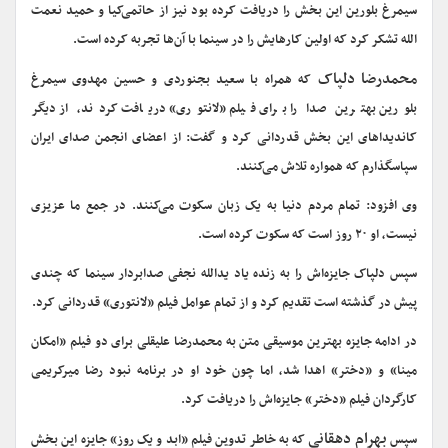
سیمرغ بلورین این بخش را دریافت کرده بود نیز از حاتمی‌کیا و حمید نعمت
الله تشکر کرد که اولین کارهایش را در سینما با آن‌ها تجربه کرده است.
محمدرضا دلپاک
که همراه با سعید بجنوردی و حسین مهدوی سیمرغ
بلورین بهترین صدا را برای فیلم «لانتوری» دریافت کردند، از دیگر
کاندیداهای این بخش قدردانی کرد و گفت: از اعضای انجمن صدای ایران
سپاسگذارم که همواره تلاش می‌کنند.
وی افزود: تمام مردم دنیا به یک زبان سکوت می‌کنند. در جمع ما عزیزی
نیست، او ۲۰ روز است که سکوت کرده است.
سپس دلپاک جایزه‌اش را به زنده یاد یدالله نجفی صدابردار سینما که چندی
پیش در گذشته است تقدیم کرد و از تمام عوامل فیلم «لانتوری» قدردانی کرد.
در ادامه جایزه بهترین موسیقی متن به محمدرضا علیقلی برای دو فیلم «امکان
مینا» و «دختر» اهدا شد، اما چون خود او در برنامه نبود رضا میرکریمی
کارگردان فیلم «دختر» جایزه‌اش را دریافت کرد.
بهرام دهقانی
سپس
که به خاطر تدوین فیلم «ابد و یک روز» جایزه این بخش