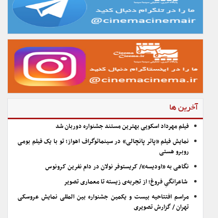
آخرین ها
فیلم مهرداد اسکویی بهترین مستند جشنواره دوربان شد
نمایش فیلم «پاتر پانچالی» در سینماتوگراف اهواز؛ تو با یک فیلم بومی
روبرو هستی
نگاهی به «اودیسه»/ کریستوفر نولان در دام نفرین کرونوس
شاعرانگیِ فروغ؛ از تجربه‌ی زیسته تا معماری تصویر
مراسم افتتاحیه بیست و یکمین جشنواره بین المللی نمایش عروسکی
تهران / گزارش تصویری