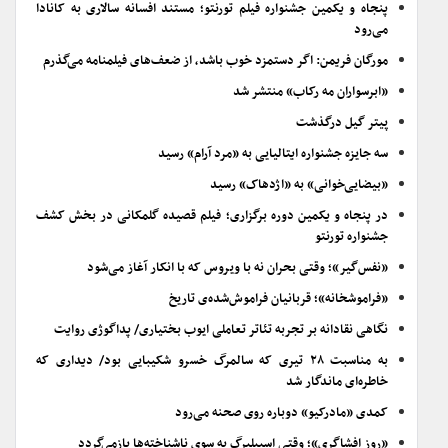
پنجاه و یکمین جشنواره فیلم تورنتو؛ مستند افسانه سالاری به کانادا
می‌رود
مورگان فریمن: اگر دستمزد خوب باشد، از ضعف‌های فیلمنامه می‌گذرم
«ابرسواران مه رکاب» منتشر شد
پیتر گیل درگذشت
سه جایزه جشنواره ایتالیایی به «مرد آرام» رسید
«بیضایی‌خوانی» به «اژدهاک» رسید
در پنجاه و یکمین دوره برگزاری؛ فیلم قصیده گلمکانی در بخش کشف
جشنواره تورنتو
«نفس‌گیر»؛ وقتی بحران نه با ویروس که با انکار آغاز می‌شود
«فراموشخانه»؛ قربانیان فراموش‌شده‌ی تاریخ
نگاهی نقادانه بر تجربه تئاتر تعاملی ایوب بختیاری/ پداگوژی روایت
به مناسبت ۲۸ تیری که سالمرگ خسرو شکیبایی بود/ دیداری که
خاطره‌ای ماندگار شد
کمدی «مادرکیو» دوباره روی صحنه می‌رود
«روز افشاگری»؛ وقتی اسپیلبرگ به سوی ناشناخته‌ها بازمی‌گردد