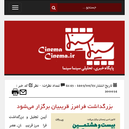
Toggle
avigation
تاریخ انتشار:1403/06/13 - 12:45
تعداد نظرات: ۰ نظر
کد خبر :
200034
بزرگداشت فرامرز قریبیان برگزار می‌شود
آیین تجلیل و بزرگداشت
فرامرز قریبیان، عصر