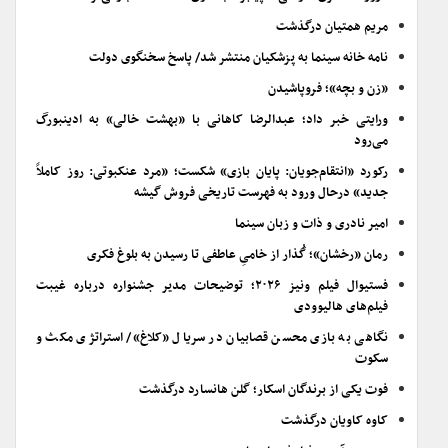
مریم همتیان درگذشت
نامه خانه سینما به پزشکیان منتشر شد/ پاسخ سخنگوی دولت
«زن و بچه»؛ فروپاشیدن
ورایتی خبر داد؛ عبدالرضا کاهانی با «بهشت خالی» به ادینبورگ
می‌رود
رکورد «انتقام‌جویان: پایان بازی» شکست؛ «مرد عنکبوتی: روز کاملاً
جدید» درحال ورود به فهرست تاریخی فروش گیشه
امیر نادری و ذات و زبان سینما
رمان «رخشان»؛ گُذار از خامیِ عاطفی تا رسیدن به بلوغ فکری
فستیوال فیلم ونیز ۲۰۲۶؛ توضیحات مدیر جشنواره درباره غیبت
فیلم‌های هالیوودی
نگاهی به بازی محسن قصابیان در سریال «کلاغ»/ استراتژی مکث و
سکوت
فوت یکی از برندگان اسکار؛ گلن هانسارد درگذشت
کاوه کاویان درگذشت