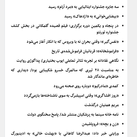
سه جایزه جشنواره ایتالیایی به «مرد آرام» رسید
«بیضایی‌خوانی» به «اژدهاک» رسید
در پنجاه و یکمین دوره برگزاری؛ فیلم قصیده گلمکانی در بخش کشف
جشنواره تورنتو
«نفس‌گیر»؛ وقتی بحران نه با ویروس که با انکار آغاز می‌شود
«فراموشخانه»؛ قربانیان فراموش‌شده‌ی تاریخ
نگاهی نقادانه بر تجربه تئاتر تعاملی ایوب بختیاری/ پداگوژی روایت
به مناسبت ۲۸ تیری که سالمرگ خسرو شکیبایی بود/ دیداری که
خاطره‌ای ماندگار شد
کمدی «مادرکیو» دوباره روی صحنه می‌رود
«روز افشاگری»؛ وقتی اسپیلبرگ به سوی ناشناخته‌ها بازمی‌گردد
مریم همتیان درگذشت
نامه خانه سینما به پزشکیان منتشر شد/ پاسخ سخنگوی دولت
«زن و بچه»؛ فروپاشیدن
ورایتی خبر داد؛ عبدالرضا کاهانی با «بهشت خالی» به ادینبورگ