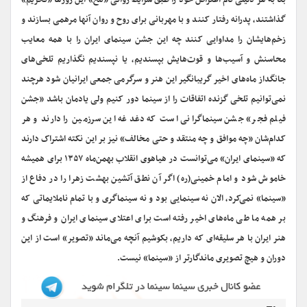
بنا به هر دلیلی نام اعتراص خود را طبق شرایط روانی «تلخ» این روزها «تحریم»
گذاشتند، پدرانه رفتار کنند و با مهربانی برای روح و روان آنها مرهمی بسازند و
زخم‌هایشان را مداوایی کنند چه این جشن سینمای ایران را با همه معایب
محاسنش و آسیب‌ها و قوت‌هایش بپسندیم، یا نپسندیم نگذاریم تلخی‌های
جانگداز ماه‌های اخیر گریبانگیر این هنر و سرگرمی جمعی ایرانیان شود هرچند
نمی‌توانیم تلخی گزنده اتفاقات را از سینما دور کنیم ولی یادمان باشد «جشن
فیلم فجر» جشن سینماگرانی است که دغدغه این سرزمین را دارند و هر
کدام‌شان «چه موافق و چه منتقد و حتی مخالف» نیز بر این نکته اشتراک دارند
که «سینمای ایران» می‌توانست در هیاهوی انقلاب بهمن‌ماه ۱۳۵۷ برای همیشه
خاموش شود و امام خمینی(ره) اگر آن نطق آتشین بهشت زهرا را در دفاع از
«سینما» نمی‌کرد، الان نه سینمایی بود و نه سینماگری و با تمام ناملایماتی که
بر همه ما طی ماه‌های اخیر رفته است برای اعتلای سینمای ایران و فرهنگ و
هنر ایران با هر سلیقه‌ای که داریم، بکوشیم آنچه می‌ماند «تصویر» است از این
دوران و هیچ تصویری ماندگارتر از «سینما» نیست.