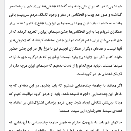
شود! می‌دانم که ایران طی چند ماه گذشته «تلخی»‌‌های زیادی را پشت سر
گذاشته و هنوز هم بهت و تلخکامی در مغز و وجود تک‌تک مردم سرزمینم باقی
مانده است اما نباید این روزهای سینمای ایران را «تلخ» کنیم! عده‌ای از
همکاران شریفم بنا به این تلخکامی‌ها جشن سینمای ایران را تحریم کردند که از
حق طبیعی‌شان برای عدم شرکت در این جشن استفاده کرده‌اند که «حرجی» بر
آنها نیست و عده‌ای دیگر از همکاران نجیبم نیز با فراغ بال در این جشن حضور
دارند که بر آنان نیز «ایرادی» وارد نیست! بپذیریم که هردوگروه جزو خانواده
سینما هستند، نباید هیچ‌‌کدام را از دست بدهیم که سینمای ایران هرچه دارد از
تک‌تک اعضای هر دو گروه است.
اگر معتقد به جامعه چند‌صدایی هستیم که باید باشیم، در این دهه‌ای که به
خاطر این چند‌صدایی «فجر» نامیده شده، باید از هردو گروه مراقبت کنیم که
مبادا بین‌شان شکافی ایجاد شود، چون هردو براساس اشتراک‌شان بر اعتقاد به
اعتلای سینما، «فرزندان» این سینما هستند!
حاکمان هم باید به ضرورت احترام به همین جامعه چند‌صدایی با فرزندانی که