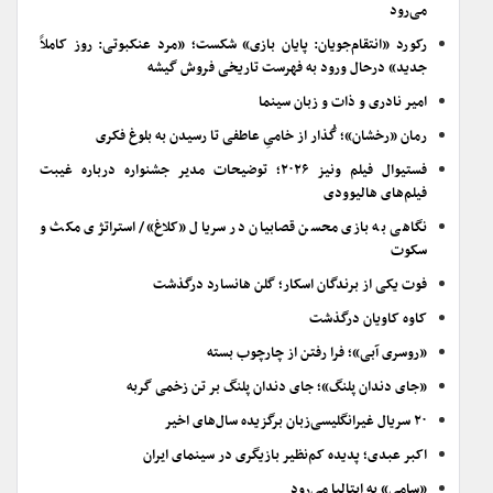
می‌رود
رکورد «انتقام‌جویان: پایان بازی» شکست؛ «مرد عنکبوتی: روز کاملاً
جدید» درحال ورود به فهرست تاریخی فروش گیشه
امیر نادری و ذات و زبان سینما
رمان «رخشان»؛ گُذار از خامیِ عاطفی تا رسیدن به بلوغ فکری
فستیوال فیلم ونیز ۲۰۲۶؛ توضیحات مدیر جشنواره درباره غیبت
فیلم‌های هالیوودی
نگاهی به بازی محسن قصابیان در سریال «کلاغ»/ استراتژی مکث و
سکوت
فوت یکی از برندگان اسکار؛ گلن هانسارد درگذشت
کاوه کاویان درگذشت
«روسری آبی»؛ فرا رفتن از چارچوب بسته
«جای دندان پلنگ»؛ جای دندان پلنگ بر تن زخمی گربه
۲۰ سریال غیرانگلیسی‌زبان برگزیده سال‌های اخیر
اکبر عبدی؛ پدیده کم‌نظیر بازیگری در سینمای ایران
«سامی» به ایتالیا می‌رود