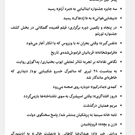
سه جایزه جشنواره ایتالیایی به «مرد آرام» رسید
«بیضایی‌خوانی» به «اژدهاک» رسید
در پنجاه و یکمین دوره برگزاری؛ فیلم قصیده گلمکانی در بخش کشف
جشنواره تورنتو
«نفس‌گیر»؛ وقتی بحران نه با ویروس که با انکار آغاز می‌شود
«فراموشخانه»؛ قربانیان فراموش‌شده‌ی تاریخ
نگاهی نقادانه بر تجربه تئاتر تعاملی ایوب بختیاری/ پداگوژی روایت
به مناسبت ۲۸ تیری که سالمرگ خسرو شکیبایی بود/ دیداری که
خاطره‌ای ماندگار شد
کمدی «مادرکیو» دوباره روی صحنه می‌رود
«روز افشاگری»؛ وقتی اسپیلبرگ به سوی ناشناخته‌ها بازمی‌گردد
مریم همتیان درگذشت
نامه خانه سینما به پزشکیان منتشر شد/ پاسخ سخنگوی دولت
«زن و بچه»؛ فروپاشیدن
ورایتی خبر داد؛ عبدالرضا کاهانی با «بهشت خالی» به ادینبورگ