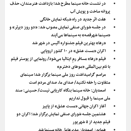
در نشست خانه سینما مطرح شد؛ بازداشت هنرمندان، حذف
پروانه ساخت و پویش آب
هفت اثر جدید در راه شبکه نمایش خانگی
در جلسه شورای صنفی نمایش مصوب شد: «دو روز دیرتر» و
«سینما شهرقصه» به سینماها می‌آیند
«رها» بهترین فیلم جشنواره آلیس در شهر شد
اکران «مست عشق» در ۱۰ کشور اروپایی
فیلم «رها» مسافر رمِ ایتالیا می‌شود/ رونمایی از پوستر فیلم
با نام بین‌المللی «موهای دخترم»
مراسم گرامیداشت روز ملی سینما برگزار شد؛ سینمای
متفاوت را خفه نکنید/ صدای ما، صدای مردم است
اسعدیان: خانه سینما بنگاه کاریابی نیست/ حسینی: سند
ملی سینما را قبول نداریم
آغاز اکران جهانی «مست عشق» از پاییز
هشتمین جلسه شورای صنفی نمایش برگزار شد؛ اکران دو
فیلم جدید از ۵ شهریور
همایون اسعدیان مدیرعامل خانه سینما شد