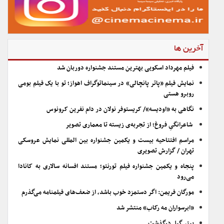
آخرین ها
فیلم مهرداد اسکویی بهترین مستند جشنواره دوربان شد
نمایش فیلم «پاتر پانچالی» در سینماتوگراف اهواز؛ تو با یک فیلم بومی
روبرو هستی
نگاهی به «اودیسه»/ کریستوفر نولان در دام نفرین کرونوس
شاعرانگیِ فروغ؛ از تجربه‌ی زیسته تا معماری تصویر
مراسم افتتاحیه بیست و یکمین جشنواره بین المللی نمایش عروسکی
تهران / گزارش تصویری
پنجاه و یکمین جشنواره فیلم تورنتو؛ مستند افسانه سالاری به کانادا
می‌رود
مورگان فریمن: اگر دستمزد خوب باشد، از ضعف‌های فیلمنامه می‌گذرم
«ابرسواران مه رکاب» منتشر شد
پیتر گیل درگذشت