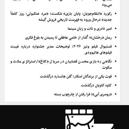
می‌رود
رکورد «انتقام‌جویان: پایان بازی» شکست؛ «مرد عنکبوتی: روز کاملاً
جدید» درحال ورود به فهرست تاریخی فروش گیشه
امیر نادری و ذات و زبان سینما
رمان «رخشان»؛ گُذار از خامیِ عاطفی تا رسیدن به بلوغ فکری
فستیوال فیلم ونیز ۲۰۲۶؛ توضیحات مدیر جشنواره درباره غیبت
فیلم‌های هالیوودی
نگاهی به بازی محسن قصابیان در سریال «کلاغ»/ استراتژی مکث و
سکوت
فوت یکی از برندگان اسکار؛ گلن هانسارد درگذشت
کاوه کاویان درگذشت
«روسری آبی»؛ فرا رفتن از چارچوب بسته