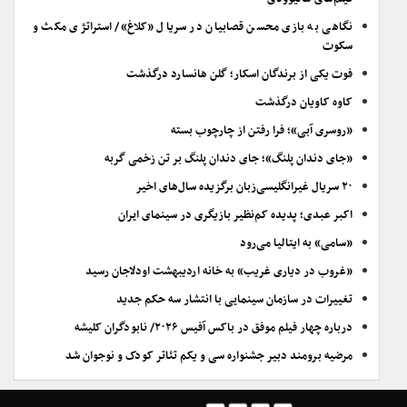
نگاهی به بازی محسن قصابیان در سریال «کلاغ»/ استراتژی مکث و
سکوت
فوت یکی از برندگان اسکار؛ گلن هانسارد درگذشت
کاوه کاویان درگذشت
«روسری آبی»؛ فرا رفتن از چارچوب بسته
«جای دندان پلنگ»؛ جای دندان پلنگ بر تن زخمی گربه
۲۰ سریال غیرانگلیسی‌زبان برگزیده سال‌های اخیر
اکبر عبدی؛ پدیده کم‌نظیر بازیگری در سینمای ایران
«سامی» به ایتالیا می‌رود
«غروب در دیاری غریب» به خانه اردیبهشت اودلاجان رسید
تغییرات در سازمان سینمایی با انتشار سه حکم جدید
درباره چهار فیلم موفق در باکس آفیس ۲۰۲۶/ نابودگران کلیشه
مرضیه برومند دبیر جشنواره سی و یکم تئاتر کودک و نوجوان شد