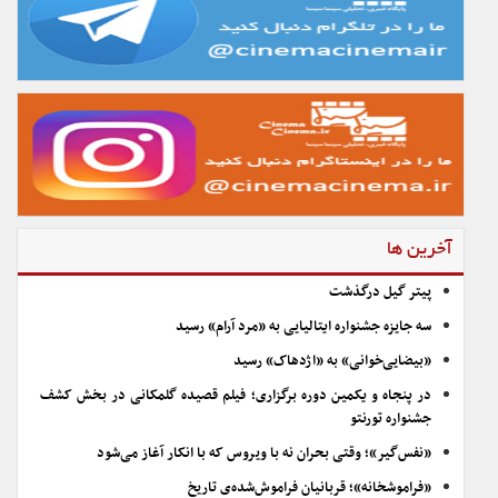
آخرین ها
پیتر گیل درگذشت
سه جایزه جشنواره ایتالیایی به «مرد آرام» رسید
«بیضایی‌خوانی» به «اژدهاک» رسید
در پنجاه و یکمین دوره برگزاری؛ فیلم قصیده گلمکانی در بخش کشف
جشنواره تورنتو
«نفس‌گیر»؛ وقتی بحران نه با ویروس که با انکار آغاز می‌شود
«فراموشخانه»؛ قربانیان فراموش‌شده‌ی تاریخ