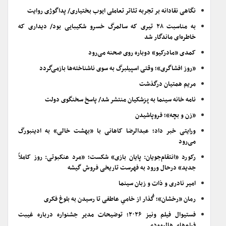
نگاهی نقادانه بر تجربه تئاتر تعاملی ایوب بختیاری/ پداگوژی روایت
به مناسبت ۲۸ تیری که سالمرگ خسرو شکیبایی بود/ دیداری که
خاطره‌ای ماندگار شد
کمدی «مادرکیو» دوباره روی صحنه می‌رود
«روز افشاگری»؛ وقتی اسپیلبرگ به سوی ناشناخته‌ها بازمی‌گردد
مریم همتیان درگذشت
نامه خانه سینما به پزشکیان منتشر شد/ پاسخ سخنگوی دولت
«زن و بچه»؛ فروپاشیدن
ورایتی خبر داد؛ عبدالرضا کاهانی با «بهشت خالی» به ادینبورگ
می‌رود
رکورد «انتقام‌جویان: پایان بازی» شکست؛ «مرد عنکبوتی: روز کاملاً
جدید» درحال ورود به فهرست تاریخی فروش گیشه
امیر نادری و ذات و زبان سینما
رمان «رخشان»؛ گُذار از خامیِ عاطفی تا رسیدن به بلوغ فکری
فستیوال فیلم ونیز ۲۰۲۶؛ توضیحات مدیر جشنواره درباره غیبت
فیلم‌های هالیوودی