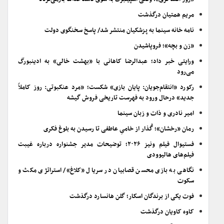
مریم همتیان درگذشت
نامه خانه سینما به پزشکیان منتشر شد/ پاسخ سخنگوی دولت
«زن و بچه»؛ فروپاشیدن
ورایتی خبر داد؛ عبدالرضا کاهانی با «بهشت خالی» به ادینبورگ
می‌رود
رکورد «انتقام‌جویان: پایان بازی» شکست؛ «مرد عنکبوتی: روز کاملاً
جدید» درحال ورود به فهرست تاریخی فروش گیشه
امیر نادری و ذات و زبان سینما
رمان «رخشان»؛ گُذار از خامیِ عاطفی تا رسیدن به بلوغ فکری
فستیوال فیلم ونیز ۲۰۲۶؛ توضیحات مدیر جشنواره درباره غیبت
فیلم‌های هالیوودی
نگاهی به بازی محسن قصابیان در سریال «کلاغ»/ استراتژی مکث و
سکوت
فوت یکی از برندگان اسکار؛ گلن هانسارد درگذشت
کاوه کاویان درگذشت