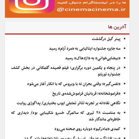
آخرین ها
پیتر گیل درگذشت
سه جایزه جشنواره ایتالیایی به «مرد آرام» رسید
«بیضایی‌خوانی» به «اژدهاک» رسید
در پنجاه و یکمین دوره برگزاری؛ فیلم قصیده گلمکانی در بخش کشف
جشنواره تورنتو
«نفس‌گیر»؛ وقتی بحران نه با ویروس که با انکار آغاز می‌شود
«فراموشخانه»؛ قربانیان فراموش‌شده‌ی تاریخ
نگاهی نقادانه بر تجربه تئاتر تعاملی ایوب بختیاری/ پداگوژی روایت
به مناسبت ۲۸ تیری که سالمرگ خسرو شکیبایی بود/ دیداری که
خاطره‌ای ماندگار شد
کمدی «مادرکیو» دوباره روی صحنه می‌رود
«روز افشاگری»؛ وقتی اسپیلبرگ به سوی ناشناخته‌ها بازمی‌گردد