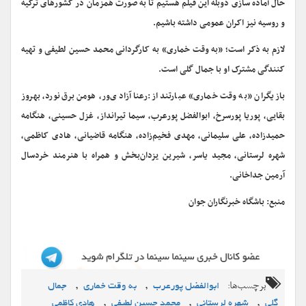
حال آماده سازی دوبله این فیلم هستیم تا به صورت همزمان در کشورهای ترکیه
و روسیه نیز اکران عمومی داشته باشیم.
لازم به ذکر است؛ «به وقت خماری» به کارگردانی محمد حسین لطیفی و تهیه
کنندگی مشترک او با جمال گلی است.
بازیگران «به وقت خماری» عبارتند از:رعنا آزادی‌ور، هومن برق‌نورد، بهروز
بقایی، پوریا پورسرخ، ابوالفضل پورعرب، سیما تیرانداز، غزل حسینی، هنگامه
حمیدزاده، علی سلیمانی، مهدی فخیم‌زاده، هنگامه قاضیانی، هادی کاظمی،
شهره لرستانی، مجید یاسر، شیرین یزدان‌بخش و همراه با هنرمند خردسال
آرمین جداخانی.
منبع: باشگاه خبرنگاران جوان
برچسب‌ها:
,
,
ابوالفضل پورعرب
به وقت خماری
جمال
,
,
,
گلی
شهره لرستانی
محمد حسین لطیفی
هادی کاظمی