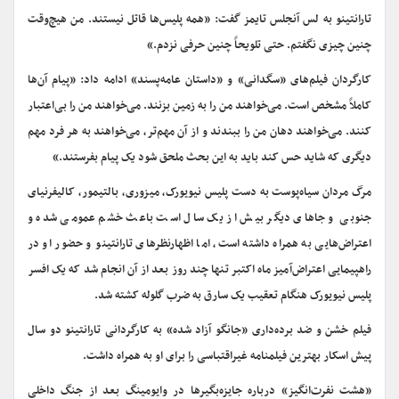
تارانتینو به لس آنجلس تایمز گفت: «همه پلیس‌ها قاتل نیستند. من هیچ‌وقت
چنین چیزی نگفتم. حتی تلویحاً چنین حرفی نزدم.»
کارگردان فیلم‌های «سگدانی» و «داستان عامه‌پسند» ادامه داد: «پیام‌ آن‌ها
کاملاً مشخص است. می‌خواهند من را به زمین بزنند. می‌خواهند من را بی‌اعتبار
کنند. می‌خواهند دهان من را ببندند و از آن مهم‌تر، می‌خواهند به هر فرد مهم
دیگری که شاید حس کند باید به این بحث ملحق شود یک پیام بفرستند.»
مرگ مردان سیاه‌پوست به دست پلیس نیویورک، میزوری، بالتیمور، کالیفرنیای
جنوبی و جاهای دیگر بیش از یک سال است باعث خشم عمومی شده و
اعتراض‌هایی به همراه داشته است، اما اظهارنظرهای تارانتینو و حضور او در
راهپیمایی اعتراض‌آمیز ماه اکتبر تنها چند روز بعد از آن انجام شد که یک افسر
پلیس نیویورک هنگام تعقیب یک سارق به ضرب گلوله کشته شد.
فیلم خشن و ضد برده‌‌داری «جانگو آزاد شده» به کارگردانی تارانتینو دو سال
پیش اسکار بهترین فیلمنامه غیراقتباسی را برای او به همراه داشت.
«هشت نفرت‌انگیز» درباره جایزه‌بگیرها در وایومینگ بعد از جنگ داخلی