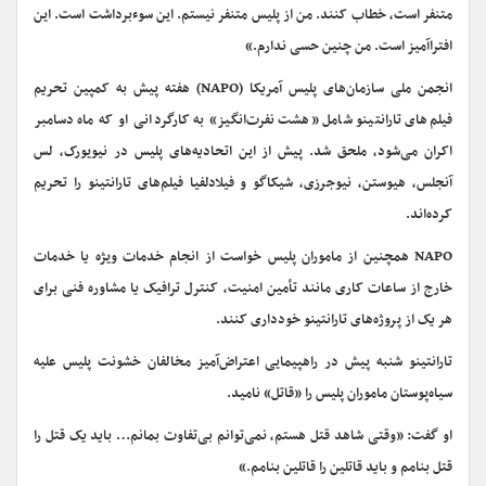
متنفر است، خطاب کنند. من از پلیس متنفر نیستم. این سوءبرداشت است. این
افتراآمیز است. من چنین حسی ندارم.»
انجمن ملی سازمان‌های پلیس آمریکا (NAPO) هفته پیش به کمپین تحریم
فیلم‌های تارانتینو شامل «هشت نفرت‌انگیز» به کارگردانی او که ماه دسامبر
اکران می‌شود، ملحق شد. پیش از این اتحادیه‌های پلیس در نیویورک، لس
آنجلس، هیوستن، نیوجرزی، شیکاگو و فیلادلفیا فیلم‌های تارانتینو را تحریم
کرده‌اند.
NAPO همچنین از ماموران پلیس خواست از انجام خدمات ویژه یا خدمات
خارج از ساعات کاری مانند تأمین امنیت، کنترل ترافیک یا مشاوره فنی برای
هر یک از پروژه‌های تارانتینو خودداری کنند.
تارانتینو شنبه پیش در راهپیمایی اعتراض‌آمیز مخالفان خشونت پلیس علیه
سیاه‌پوستان ماموران پلیس را «قاتل» نامید.
او گفت: «وقتی شاهد قتل هستم، نمی‌توانم بی‌تفاوت بمانم… باید یک قتل را
قتل بنامم و باید قاتلین را قاتلین بنامم.»