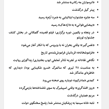
«ابرسواران مه رکاب» منتشر شد
پیتر گیل درگذشت
سه جایزه جشنواره ایتالیایی به «مرد آرام» رسید
«بیضایی‌خوانی» به «اژدهاک» رسید
در پنجاه و یکمین دوره برگزاری؛ فیلم قصیده گلمکانی در بخش کشف
جشنواره تورنتو
«نفس‌گیر»؛ وقتی بحران نه با ویروس که با انکار آغاز می‌شود
«فراموشخانه»؛ قربانیان فراموش‌شده‌ی تاریخ
نگاهی نقادانه بر تجربه تئاتر تعاملی ایوب بختیاری/ پداگوژی روایت
به مناسبت ۲۸ تیری که سالمرگ خسرو شکیبایی بود/ دیداری که
خاطره‌ای ماندگار شد
کمدی «مادرکیو» دوباره روی صحنه می‌رود
«روز افشاگری»؛ وقتی اسپیلبرگ به سوی ناشناخته‌ها بازمی‌گردد
مریم همتیان درگذشت
نامه خانه سینما به پزشکیان منتشر شد/ پاسخ سخنگوی دولت