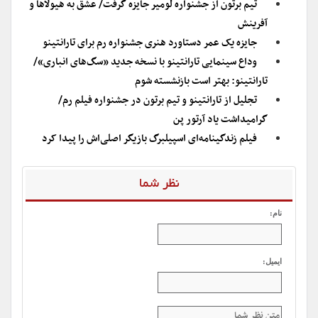
تیم برتون از جشنواره لومیر جایزه گرفت/ عشق به هیولاها و
آفرینش
جایزه یک عمر دستاورد هنری جشنواره رم برای تارانتینو
وداع سینمایی تارانتینو با نسخه جدید «سگ‌های انباری»/
تارانتینو: بهتر است بازنشسته شوم
تجلیل از تارانتینو و تیم برتون در جشنواره فیلم رم/
گرامیداشت یاد آرتور پن
فیلم زندگینامه‌ای اسپیلبرگ بازیگر اصلی‌اش را پیدا کرد
نظر شما
نام:
ایمیل: