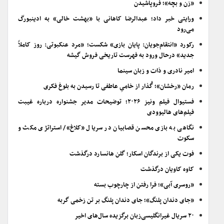
«زن و بچه»؛ فروپاشیدن
ورایتی خبر داد؛ عبدالرضا کاهانی با «بهشت خالی» به ادینبورگ
می‌رود
رکورد «انتقام‌جویان: پایان بازی» شکست؛ «مرد عنکبوتی: روز کاملاً
جدید» درحال ورود به فهرست تاریخی فروش گیشه
امیر نادری و ذات و زبان سینما
رمان «رخشان»؛ گُذار از خامیِ عاطفی تا رسیدن به بلوغ فکری
فستیوال فیلم ونیز ۲۰۲۶؛ توضیحات مدیر جشنواره درباره غیبت
فیلم‌های هالیوودی
نگاهی به بازی محسن قصابیان در سریال «کلاغ»/ استراتژی مکث و
سکوت
فوت یکی از برندگان اسکار؛ گلن هانسارد درگذشت
کاوه کاویان درگذشت
«روسری آبی»؛ فرا رفتن از چارچوب بسته
«جای دندان پلنگ»؛ جای دندان پلنگ بر تن زخمی گربه
۲۰ سریال غیرانگلیسی‌زبان برگزیده سال‌های اخیر