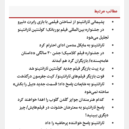
مطالب مرتبط
پشیمانی تارانتینو از نساختن فیلمی با بازی رابرت دنیرو
در جشنواره بین‌المللی فیلم بوربانک؛ کوئنتین تارانتینو
تجلیل می‌شود
تارانتینو به مایکل مدسن ادای احترام کرد
در جشنواره فیلم کلاسیک؛ جشن ۳۰ سالگی «داستان
عامه‌پسند»/ بازیگران گرد هم آمدند
برد پیت بازیگر فیلم جدید کوئنتین تارانتینو شد
فوت بازیگر فیلم‌های تارانتینو/ کیت جفرسون درگذشت
تارانتینو به شایعات پاسخ داد؛ قسمت جدید «بیل را بکش»
ساخته نمی‌شود
کدام هنرمندان جوایز گلدن گلوب را اهدا خواهند کرد
پاسخ تارانتینو به معترضان خشونت در فیلم‌هایش/ چیز
دیگری ببینید!
تارانتینو پاسخ خواننده پرحاشیه را داد