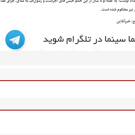
امتداد نوشت: به گفته او ۵ سال از این حکم حبس قابل اجراست و رسول‌اف به شلاق، جزای 
 نیز محکوم شده است.
ع: خبرآنلاین