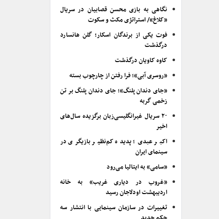
نگاهی به بازی محسن قصابیان در سریال
«کلاغ»/ استراتژی مکث و سکوت
فوت یکی از برندگان اسکار؛ گلن هانسارد
درگذشت
کاوه کاویان درگذشت
«روسری آبی»؛ فرا رفتن از چارچوب بسته
«جای دندان پلنگ»؛ جای دندان پلنگ بر تن
زخمی گربه
۲۰ سریال غیرانگلیسی‌زبان برگزیده سال‌های
اخیر
اکبر عبدی؛ پدیده کم‌نظیر بازیگری در
سینمای ایران
«سامی» به ایتالیا می‌رود
«غروب در دیاری غریب» به خانه
اردیبهشت اودلاجان رسید
تغییرات در سازمان سینمایی با انتشار سه
حکم جدید