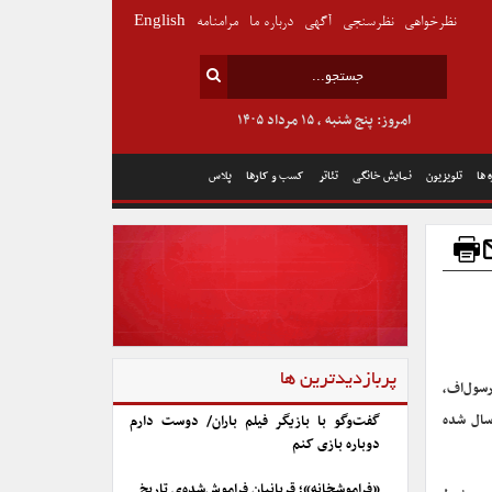
نظرخواهی
نظرسنجی
آگهی
درباره ما
مرامنامه
English
امروز: پنج شنبه , ۱۵ مرداد ۱۴۰۵
 ها
تلویزیون
نمایش خانگی
تئاتر
کسب و کارها
پلاس
پربازدیدترین ها
سال حبس محمد رسول‌اف،
م ارسال شده
گفت‌وگو با بازیگر فیلم باران/ دوست دارم
دوباره بازی کنم
«فراموشخانه»؛ قربانیان فراموش‌شده‌ی تاریخ