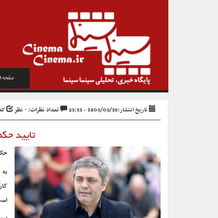
صفحه ا
تاریخ انتشار:1403/02/19 - 23:33
تعداد نظرات: ۰ نظر
کد خب
تایید حکم ۸ سال حبس برای رسو
حکم
به 
است