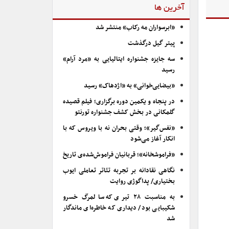
آخرین ها
«ابرسواران مه رکاب» منتشر شد
پیتر گیل درگذشت
سه جایزه جشنواره ایتالیایی به «مرد آرام»
رسید
«بیضایی‌خوانی» به «اژدهاک» رسید
در پنجاه و یکمین دوره برگزاری؛ فیلم قصیده
گلمکانی در بخش کشف جشنواره تورنتو
«نفس‌گیر»؛ وقتی بحران نه با ویروس که با
انکار آغاز می‌شود
«فراموشخانه»؛ قربانیان فراموش‌شده‌ی تاریخ
نگاهی نقادانه بر تجربه تئاتر تعاملی ایوب
بختیاری/ پداگوژی روایت
به مناسبت ۲۸ تیری که سالمرگ خسرو
شکیبایی بود/ دیداری که خاطره‌ای ماندگار
شد