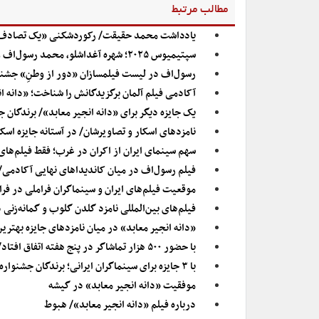
مطالب مرتبط
یادداشت محمد حقیقت/ رکوردشکنی «یک تصادف ساد
سپتیمیوس ۲۰۲۵؛ شهره آغداشلو، محمد رسول‌اف و مهناز افشار در هلند جایزه گرفتند
رسول‌اف در لیست فیلمسازان «دور از وطنِ» جشنوار
آکادمی فیلم آلمان برگزیدگانش را شناخت؛ «دانه ان
یک جایزه دیگر برای «دانه انجیر معابد»/ برندگان 
نامزدهای اسکار و تصاویرشان/ در آستانه جایزه اسکا
سهم سینمای ایران از اکران در غرب؛ فقط فیلم‌های
فیلم رسول‌‌اف در میان کاندیداهای نهایی آکادمی/ «
موقعیت فیلم‌های ایران و سینماگران فراملی در فرا
فیلم‌های بین‌المللی نامزد گلدن گلوب و گمانه‌زنی 
«دانه انجیر معابد» در میان نامزدهای جایزه بهترین 
با حضور ۵۰۰ هزار تماشاگر در پنج هفته اتفاق افتاد/ استقبال غیرمنتظره فرانسوی‌ها از «دانه انجیر معابد»
با ۳ جایزه برای سینماگران ایرانی؛ برندگان جشنواره شیکاگو معرفی شدند
موفقیت «دانه انجیر معابد» در گیشه
درباره فیلم «دانه‌ انجیر معابد»/ هبوط