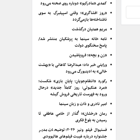
کمدی «مادرکیو» دوباره روی صحنه می‌رود
«روز افشاگری»؛ وقتی اسپیلبرگ به سوی
ناشناخته‌ها بازمی‌گردد
مریم همتیان درگذشت
نامه خانه سینما به پزشکیان منتشر شد/
پاسخ سخنگوی دولت
«زن و بچه»؛ فروپاشیدن
ورایتی خبر داد؛ عبدالرضا کاهانی با «بهشت
خالی» به ادینبورگ می‌رود
رکورد «انتقام‌جویان: پایان بازی» شکست؛
«مرد عنکبوتی: روز کاملاً جدید» درحال
ورود به فهرست تاریخی فروش گیشه
امیر نادری و ذات و زبان سینما
رمان «رخشان»؛ گُذار از خامیِ عاطفی تا
رسیدن به بلوغ فکری
فستیوال فیلم ونیز ۲۰۲۶؛ توضیحات مدیر
جشنواره درباره غیبت فیلم‌های هالیوودی