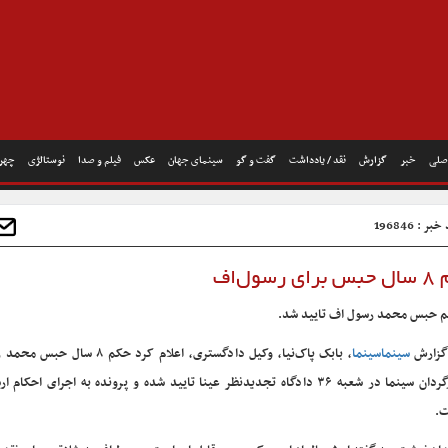
صلی
خبر
گزارش
نقد / یادداشت
گفت و گو
سینمای جهان
عکس
فیلم و صدا
نوستالژی
چهره
ر : 196846
ل‌اف
 حبس محمد رسول اف تایید شد.
گزارش
سینماسینما
، بابک پاک‌نیا، وکیل دادگستری، اعلام کرد حکم ۸ 
کارگردان سینما در شعبه ۳۶ دادگاه تجدیدنظر عینا تایید شده و پرونده به اجرای احکا
.