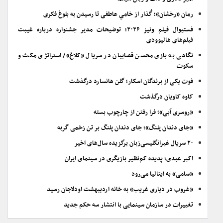
رمان «رخشان»؛ گُذار از خامیِ عاطفی تا رسیدن به بلوغ فکری
فستیوال فیلم ونیز ۲۰۲۶؛ توضیحات مدیر جشنواره درباره غیبت
فیلم‌های هالیوودی
نگاهی به بازی محسن قصابیان در سریال «کلاغ»/ استراتژی مکث و
سکوت
فوت یکی از برندگان اسکار؛ گلن هانسارد درگذشت
کاوه کاویان درگذشت
«روسری آبی»؛ فرا رفتن از چارچوب بسته
«جای دندان پلنگ»؛ جای دندان پلنگ بر تن زخمی گربه
۲۰ سریال غیرانگلیسی‌زبان برگزیده سال‌های اخیر
اکبر عبدی؛ پدیده کم‌نظیر بازیگری در سینمای ایران
«سامی» به ایتالیا می‌رود
«غروب در دیاری غریب» به خانه اردیبهشت اودلاجان رسید
تغییرات در سازمان سینمایی با انتشار سه حکم جدید