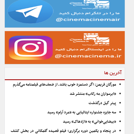
آخرین ها
مورگان فریمن: اگر دستمزد خوب باشد، از ضعف‌های فیلمنامه می‌گذرم
«ابرسواران مه رکاب» منتشر شد
پیتر گیل درگذشت
سه جایزه جشنواره ایتالیایی به «مرد آرام» رسید
«بیضایی‌خوانی» به «اژدهاک» رسید
در پنجاه و یکمین دوره برگزاری؛ فیلم قصیده گلمکانی در بخش کشف