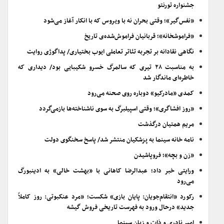
جشنواره تورنتو
«نفس‌گیر»؛ وقتی بحران نه با ویروس که با انکار آغاز می‌شود
«فراموشخانه»؛ قربانیان فراموش‌شده‌ی تاریخ
نگاهی نقادانه بر تجربه تئاتر تعاملی ایوب بختیاری/ پداگوژی روایت
به مناسبت ۲۸ تیری که سالمرگ خسرو شکیبایی بود/ دیداری که
خاطره‌ای ماندگار شد
کمدی «مادرکیو» دوباره روی صحنه می‌رود
«روز افشاگری»؛ وقتی اسپیلبرگ به سوی ناشناخته‌ها بازمی‌گردد
مریم همتیان درگذشت
نامه خانه سینما به پزشکیان منتشر شد/ پاسخ سخنگوی دولت
«زن و بچه»؛ فروپاشیدن
ورایتی خبر داد؛ عبدالرضا کاهانی با «بهشت خالی» به ادینبورگ
می‌رود
رکورد «انتقام‌جویان: پایان بازی» شکست؛ «مرد عنکبوتی: روز کاملاً
جدید» درحال ورود به فهرست تاریخی فروش گیشه
امیر نادری و ذات و زبان سینما