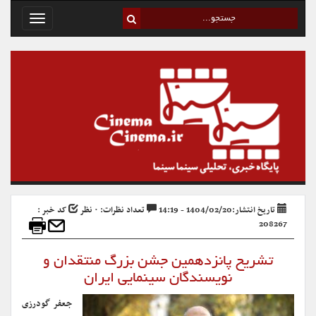
Toggle
avigation
تاریخ انتشار:1404/02/20 - 14:19
تعداد نظرات: ۰ نظر
کد خبر :
208267
تشریح پانزدهمین جشن بزرگ منتقدان و
نویسندگان سینمایی ایران
جعفر گودرزی