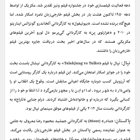
دهه فعالیت فیلمسازی خود در جشنواره فیلم ونیز تقدیر شد. مکزیک از اواسط
دهه ۱۹۵۰ تاکنون هشت بار در بخش فیلم خارجی‌زبان نامزد اسکار شده، اما
هیچ‌گاه برنده نشده است. «بیوتیفول» به کارگردانی آلخاندرو گونزالس ایناریتو
در ۲۰۱۰ و «هزارتوی پن» به کارگردانی گی‌یرمو دل تورو آخرین فیلم‌های
مکزیکی هستند که در سال‌های اخیر بخت دریافت جایزه بهترین فیلم
خارجی‌زبان را داشتند.
نپال:
نپال با فیلم «Talakjung vs Tulke» به کارگردانی نیشال باسنت بخت
خود را در جوایز اسکار امتحان می‌کند. این فیلم درباره یک کارگر روستایی است
که آرزویش کسب دوباره جایگاه اعیانی سابقش است. وقوع یک انقلاب او را
وا‌می‌دارد به شهر برود، اما او این بار مجهز بازمی‌گردد تا انتقام خود را از
کسانی بگیرد که درباره او و خانواده‌اش اشتباه کردند. درام جنایی «تاراج» به
کارگردانی باسنت سال ۲۰۱۲ یکی از فیلم‌های موفق سینمای نپال بود.
پاکستان:
«مادر»‌ (Moor) به کارگردانی جمشید محمود رضا معروف به جامی
به عنوان نماینده رسمی پاکستان در بخش فیلم خارجی‌زبان رقابت می‌کند.
فیلم در پس‌زمینه چشم‌اندازهای سورئال و جاده‌های بلوچستان روی می‌دهد و