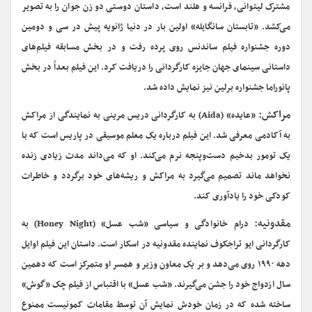
مشترک لیتوانی، فرانسه و هلند است، داستان دوستی دو زن جوان را به تصویر
می‌کشد. «تابستان سانگایله» اولین بار در دنیا ژانویه پیش در سی و دومین
دوره جشنواره فیلم ساندنس روی پرده رفت و در بخش مسابقه فیلم‌های
داستانی سینمای جهان جایزه کارگردانی را دریافت کرد. این فیلم بعداً در بخش
پانوراما جشنواره برلین نیز نمایش داده شد.
مراکش:
«عایده» (Aida) به کارگردانی دریس مرینی به نمایندگی از مراکش
به آکادمی معرفی شد. این فیلم درباره یک معلم موسیقی در پاریس است که با
یک تومور بدخیم دست‌وپنجه نرم می‌کند. او که می‌داند مدت زیادی زنده
نخواهد ماند تصمیم می‌گیرد به مراکش و ریشه‌های خود برگردد و خاطرات
کودکی خود را یادآوری کند.
مقدونیه:
درام خانوادگی و سیاسی «شب عسل»‌ (Honey Night) به
کارگردانی ایو تراجکوف نماینده مقدونیه در اسکار است. داستان این فیلم اوایل
دهه ۱۹۹۰ روی می‌دهد و بر یک معاون وزیر و همسر او متمرکز است که دهمین
سال ازدواج خود را جشن می‌گیرند. «شب عسل» با اقتباس از فیلم چک «گوش»
ساخته شده که در زمان خودش نمایش آن توسط مقامات کمونیست ممنوع