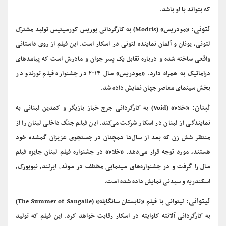
که بتواند با او باشد.
لتونی:
«مودریس» (Modris) به کارگردانی یوریس کورسیتیس تولید مشترک
لتونی، یونان و آلمان نماینده لتونی در اسکار است. این فیلم از روی داستانی
واقعی ساخته شده و درباره تقابل یک پسر جوان و مادرش است که پیامدهای
دراماتیک به همراه دارد. «مودریس»‌ سال ۲۰۱۴ در جشنواره فیلم تورنتو در
بخش سینمای معاصر جهان نمایش داده شد.
لبنان:
«خلاء» (Void) به کارگردانی جرج خباز بازیگر و کمدین لبنانی به
نمایندگی از لبنان در اسکار شرکت می‌کند. این فیلم جنگ داخلی لبنان را از
منتظر شش زن که بعد از سال‌ها همچنان در جستجوی عزیزان گمشده خود
هستند، مورد توجه قرار می‌دهد. «خلاء» در جشنواره فیلم لبنان جایزه فیلم
سال را گرفت و در جشنواره‌های سینمایی مختلف در سوئد، ایرلند، نیویورک،
اسکندریه و سیدنی نمایش داده شده است.
لیتوانی:
لیتوانی با فیلم «تابستان سانگایله» (The Summer of Sangaile)
به کارگردانی آلانته کاوایته در اسکار رقابت خواهد کرد. این فیلم که تولید