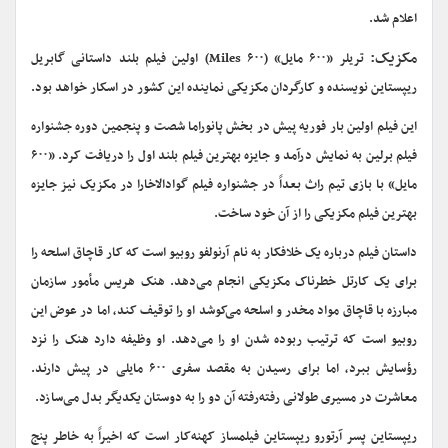
اعلام شد.
مکزیک:
تریلر «۶۰۰ مایل»‌ (۶۰۰ Miles) اولین فیلم بلند داستانی گابریل
ریپستاین نویسنده و کارگردان مکزیکی نماینده این کشور در اسکار خواهد بود.
این فیلم اولین بار فوریه پیش در بخش پانوراما شصت و پنجمین دوره جشنواره
فیلم برلین به نمایش درآمد و جایزه بهترین فیلم بلند اول را دریافت کرد. «۶۰۰
مایل» با بازی تیم راث بعداً در جشنواره فیلم گوادالاخارا در مکزیک نیز جایزه
بهترین فیلم مکزیکی را از آن خود ساخت.
داستان فیلم درباره یک خلافکار به نام آرنولفو روبیو است که کار قاچاق اسلحه را
برای یک کارتل خطرناک مکزیکی انجام می‌دهد. هنک هریس مأمور سازمان
مبارزه با قاچاق مواد مخدر و اسلحه می‌کوشد او را توقیف کند، اما در عوض این
روبیو است که ترتیب ربوده شدن او را می‌دهد. او وظیفه دارد هنک را نزد
رؤسایش ببرد، اما برای رسیدن به مقصد سفری ۶۰۰ مایلی در پیش دارند.
معاشرت در مسیری طولانی رفته‌رفته آن دو را به دوستان یکدیگر بدل می‌سازد.
ریپستاین پسر آرتورو ریپستاین فیلمساز کهنه‌کار است که اخیراً به خاطر پنج