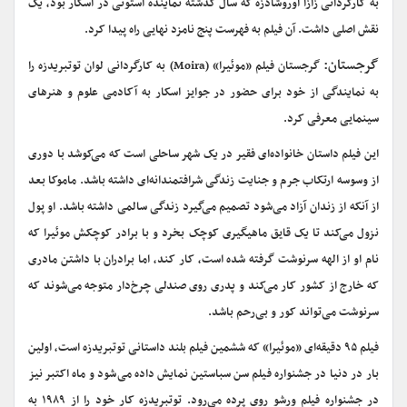
به کارگردانی زازا اوروشادزه که سال گذشته نماینده استونی در اسکار بود، یک
نقش اصلی داشت. آن فیلم به فهرست پنج نامزد نهایی راه پیدا کرد.
گرجستان:
گرجستان فیلم «موئیرا» (Moira) به کارگردانی لوان توتبریدزه را
به نمایندگی از خود برای حضور در جوایز اسکار به آکادمی علوم و هنرهای
سینمایی معرفی کرد.
این فیلم داستان خانواده‌ای فقیر در یک شهر ساحلی است که می‌کوشد با دوری
از وسوسه ارتکاب جرم و جنایت زندگی شرافتمندانه‌ای داشته باشد. ماموکا بعد
از آنکه از زندان آزاد می‌شود تصمیم می‌گیرد زندگی سالمی داشته باشد. او پول
نزول می‌کند تا یک قایق ماهیگیری کوچک بخرد و با برادر کوچکش موئیرا که
نام او از الهه سرنوشت گرفته شده است، کار کند، اما برادران با داشتن مادری
که خارج از کشور کار می‌کند و پدری روی صندلی چرخ‌دار متوجه می‌شوند که
سرنوشت می‌تواند کور و بی‌رحم باشد.
فیلم ۹۵ دقیقه‌ای «موئیرا» که ششمین فیلم بلند داستانی توتبریدزه است، اولین
بار در دنیا در جشنواره فیلم سن سباستین نمایش داده می‌شود و ماه اکتبر نیز
در جشنواره فیلم ورشو روی پرده می‌رود. توتبریدزه کار خود را از ۱۹۸۹ به