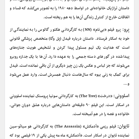
داستان تراژیک خانواده‌ای در اواسط دهه ۱۹۸۰ را به تصویر می‌کشد که فساد و
اتفاقات خارج از کنترل زندگی آن‌ها را به هم ریخته است.
پرو:
پرو فیلم «بی‌نام» (NN) به کارگردانی هکتور گالوس را به نمایندگی از
خود به اسکار فرستاد. داستان درباره فیدل (پل وگا) متخصص پزشکی قانونی
است که هدایت یک تیم مسئول پیدا کردن و تشخیص هویت جنازه‌های
پیدا‌شده در گورهای دسته جمعی را به عهده دارد. آن‌ها با یک جنازه روبرو
می‌شوند که جز لباس و عکس یک زن چیز دیگری از آن باقی نمانده است. فیدل
برای کمک به زنی بیوه که سال‌هاست دنبال همسرش است، وارد عمل می‌شود
و…
اسلوونی:
«درخت» (The Tree) به کارگردانی سونیا پروسنک نماینده اسلوونی
در اسکار است. این فیلم ۹۰ دقیقه‌ای داستان‌هایی درباره عشق دوران جوانی،
خانواده و غصه را در هم آمیخته است.
تایوان:
فیلم رزمی «آدمکش» (The Assassin) به کارگردانی هو سیائو-سین
نماینده تایوان در اسکار است. «آدمکش» ماه مه پیش یکی از ۱۹ فیلمی بود که