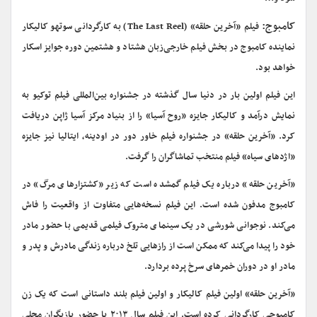
کامبوج:
فیلم «آخرین حلقه» (The Last Reel) به کارگردانی سوتهو کالیکار
نماینده کامبوج در بخش فیلم خارجی‌زبان هشتاد و هشتمین دوره جوایز اسکار
خواهد بود.
این فیلم اولین بار در دنیا سال گذشته در جشنواره بین‌المللی فیلم توکیو به
نمایش درآمد و کالیکار جایزه «روح آسیا» را از بنیاد مرکز آسیا ژاپن دریافت
کرد. «آخرین حلقه» در جشنواره فیلم خاور دور در اودینه، ایتالیا نیز جایزه
«اژدهای سیاه» فیلم منتخب تماشاگران را گرفت.
«آخرین حلقه» درباره یک فیلم گمشده است که زیر «کشتزارهای مرگ» در
کامبوج مدفون شده است. این فیلم نسخه‌هایی متفاوت از واقعیت را فاش
می‌کند. نوجوانی شورشی در یک سینمای متروک فیلمی قدیمی با حضور مادر
خود را پیدا می‌کند که ممکن است از رازهایی تلخ درباره زندگی مادرش و پدر و
مادر او در دوران خمرهای سرخ پرده بردارد.
«آخرین حلقه» اولین فیلم کالیکار و اولین فیلم بلند داستانی است که یک زن
کامبوجی کارگردانی کرده است. این فیلم سال ۲۰۱۳ با حضور بازیگران محلی