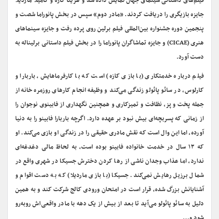
فیلم‌های داستانی سینمای جهان نمایش داده شد و هژینا کازه و کامیلا ماردیلا
جایزه بازیگری را دریافت کردند. «مادر دوم» سپس در بخش پانوراما شصت و
پنجمین دوره جشنواره بین‌المللی فیلم برلین روی پرده رفت و جایزه سینماهای
هنری (CICAE) و جایزه تماشاگران پانوراما را در بخش فیلم داستانی برلیناله به
دست آورد.
فیلم درباره خدمتکاری (با بازی کازه) است که با کارفرما‌هایش، باربارا و
کارلوس، در سائو پائولو زندگی می‌کند و وظیفه انجام کارهای روزمره خانه از
جمله پخت و پز، نظافت و تمیزکاری و همچنین نگهداری از فابینوی نوجوان را
از زمانی که پسربچه‌ای بیش نبود بر عهده دارد. اگرچه باربارا فابینو را به دنیا
آورده، اما این وال است که نقش مادری حقیقی را در زندگی او بازی می‌کند. او
که ۱۳ سال در خدمت خانواده فابینو بوده است، به لحاظ مالی دغدغه‌ای
ندارد، اما عذاب وجدان ناشی از‌‌ رها کردن دخترش جسیکا در شهری واقع در
شمال برزیل ر‌هایش نمی‌کند. جسیکا (با بازی ماردیلا) که به دست اقوام و
آشنایانش بزرگ شده، قرار است در امتحان ورودی کالج شرکت کند و به همین
دلیل به سائو پائولو می‌آید تا بعد از بیش از یک دهه با مادر واقعی‌اش رو‌به‌رو
شود و…