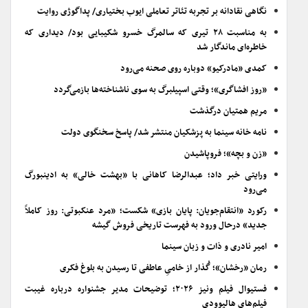
نگاهی نقادانه بر تجربه تئاتر تعاملی ایوب بختیاری/ پداگوژی روایت
به مناسبت ۲۸ تیری که سالمرگ خسرو شکیبایی بود/ دیداری که
خاطره‌ای ماندگار شد
کمدی «مادرکیو» دوباره روی صحنه می‌رود
«روز افشاگری»؛ وقتی اسپیلبرگ به سوی ناشناخته‌ها بازمی‌گردد
مریم همتیان درگذشت
نامه خانه سینما به پزشکیان منتشر شد/ پاسخ سخنگوی دولت
«زن و بچه»؛ فروپاشیدن
ورایتی خبر داد؛ عبدالرضا کاهانی با «بهشت خالی» به ادینبورگ
می‌رود
رکورد «انتقام‌جویان: پایان بازی» شکست؛ «مرد عنکبوتی: روز کاملاً
جدید» درحال ورود به فهرست تاریخی فروش گیشه
امیر نادری و ذات و زبان سینما
رمان «رخشان»؛ گُذار از خامیِ عاطفی تا رسیدن به بلوغ فکری
فستیوال فیلم ونیز ۲۰۲۶؛ توضیحات مدیر جشنواره درباره غیبت
فیلم‌های هالیوودی