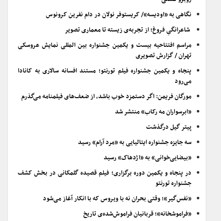
نگاهی به «اودیسه»/ کریستوفر نولان در دام نفرین کرونوس
شاعرانگیِ فروغ؛ از تجربه‌ی زیسته تا معماری تصویر
مراسم افتتاحیه بیست و یکمین جشنواره بین المللی نمایش عروسکی
تهران / گزارش تصویری
پنجاه و یکمین جشنواره فیلم تورنتو؛ مستند افسانه سالاری به کانادا
می‌رود
مورگان فریمن: اگر دستمزد خوب باشد، از ضعف‌های فیلمنامه می‌گذرم
«ابرسواران مه رکاب» منتشر شد
پیتر گیل درگذشت
سه جایزه جشنواره ایتالیایی به «مرد آرام» رسید
«بیضایی‌خوانی» به «اژدهاک» رسید
در پنجاه و یکمین دوره برگزاری؛ فیلم قصیده گلمکانی در بخش کشف
جشنواره تورنتو
«نفس‌گیر»؛ وقتی بحران نه با ویروس که با انکار آغاز می‌شود
«فراموشخانه»؛ قربانیان فراموش‌شده‌ی تاریخ