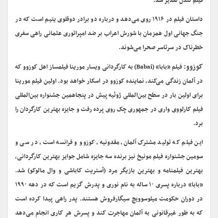
فیلم لندن تقدیر شد.
داستان فیلم در ۱۹۱۶ روی می‌دهد و درباره دو برادر دوقلوی یتیم است که در
جنگ جهانی اول همزمان با شورش اعراب بر ضد امپراتوری عثمانی راهی سفری
خطرناک در سرتاسر صحرا می‌شوند.
کوزوو:
فیلم «بابا» (Babai) به کارگردانی ویسار مورینا فیلمساز اهل کوزوو که
در آلمان زندگی می‌کند، نماینده کوزوو در اسکار خواهد بود. اولین فیلم مورینا
برای اولین بار در سطح بین‌المللی ژوئیه پیش در پنجاهمین جشنواره بین‌المللی
فیلم کارلووی واری در جمهوری چک روی پرده رفت و جایزه بهترین کارگردان را
برد.
این فیلم که تولید مشترک آلمان، مقدونیه، کوزوو و فرانسه است، در سی و
سومین جشنواره فیلم مونیخ نیز برنده سه جایزه شامل جوایز بهترین کارگردانی،
بهترین فیلمنامه و بهترین بازیگر مرد (آستریت کاباشی و وال مالوکو) شد.
«بابا» درباره پسری ۱۰ ساله به نام نوری و پدرش گزیم است که در دهه ۱۹۹۰
در دوران حکومت میلوسوویچ سیگارفروش هستند. پدر راهی پیدا کرده است
که به طور غیرقانونی به آلمان مهاجرت کند و پسرش هر کاری انجام می‌دهد