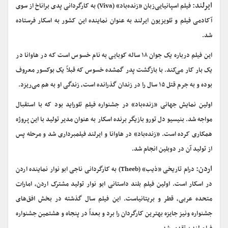
ایرلند:
فیلم اسپانیایی‌زبان «زنده‌باد» (Viva) به کارگردانی پدی براناخ از سوی
آکادمی فیلم و تلویزیون ایرلند به عنوان نماینده این کشور به اسکار فرستاده
شد.
این فیلم درباره یک جوان ۱۸ ساله کوبایی به نام خسوس است که در هاوانا در
یک بار کار می‌کند. با بازگشت پدر گمشده خسوس که قبلاً یک بوکسور معروف
بوده و به جرم قتل ۱۵ سال را در زندان گذرانده است، زندگی او به هم می‌ریزد.
اولین نمایش جهانی «زنده‌باد» در جشنواره فیلم تلوراید بود که با استقبال
مواجه شد. بنیسیو دل تورو بازیگر برنده اسکار به عنوان مدیر تولید با این پروژه
همکاری کرده است. «زنده‌باد» در هاوانا و ایرلند فیلمبرداری شد و مرحله پس
از تولید آن در دوبلین انجام شد.
اردن:
درام تاریخی «ذیب» (Theeb) به کارگردانی ناجی ابو نوار نماینده اردن
در اسکار است. اولین فیلم بلند داستانی ابو نوار تولید مشترک اردن، امارات
متحده عربی، قطر و بریتانیاست. این فیلم سال گذشته در بخش افق‌های
جشنواره ونیز جایزه بهترین کارگردان را برد و بعداً در پنجاه و هشتمین جشنواره