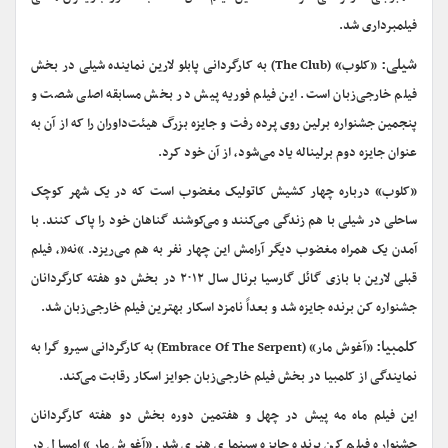
فیلمبرداری شد.
شیلی:
«کلوب» (The Club) به کارگردانی پابلو لارین نماینده شیلی در بخش
فیلم خارجی‌زبان است. این فیلم فوریه پیش در بخش مسابقه اصلی شصت و
پنجمین جشنواره برلین روی پرده رفت و جایزه بزرگ هیئت‌داوران را که از آن به
عنوان جایزه دوم برلیناله یاد می‌شود، از آن خود کرد.
«کلوب» درباره چهار کشیش کاتولیک مغضوب است که در یک شهر کوچک
ساحلی در شیلی با هم زندگی می‌کنند و می‌کوشند گناهان خود را پاک کنند. با
آمدن یک همراه مغضوب دیگر آرامش این چهار نفر به هم می‌ریزد. “نه”، فیلم
قبلی لارین با بازی گائل گارسیا برنال سال ۲۰۱۲ در بخش دو هفته کارگردانان
جشنواره کن برنده جایزه شد و بعداً نامزد اسکار بهترین فیلم خارجی‌زبان شد.
کلمبیا:
«آغوش مار» (Embrace Of The Serpent) به کارگردانی سیرو گرا به
نمایندگی از کلمبیا در بخش فیلم خارجی‌زبان جوایز اسکار رقابت می‌کند.
این فیلم ماه مه پیش در چهل و هفتمین دوره بخش دو هفته کارگردانان
جشنواره فیلم کن برنده جایزه سینمای هنری شد. «آغوش مار» امسال در