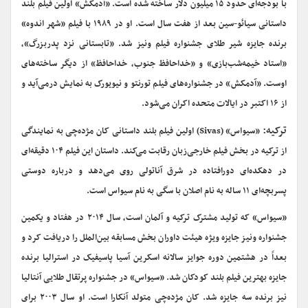
با بودجه‌ای حدود ۱۵ میلیون دلار ساخته شده است. «آدمکش» اولین فیلم بلند
داستانی سیائو-سین بعد از هفت سال است. او در ۱۹۸۹ با فیلم «شهر اندوه»‌
برنده جایزه شیر طلای جشنواره فیلم ونیز شد. «تابستانی نزد پدربزرگ»،
«استاد خیمه‌شب‌بازی» و «خداحافظ جنوب، خداحافظ» از دیگر ساخته‌های
اوست. «آدمکش» در جشنواره‌های فیلم تورنتو و نیویورک به نمایش درمی‌آید و
از ۱۶ اکتبر در ایالات متحده اکران می‌شود.
ترکیه:
«سیواس» (Sivas) اولین فیلم بلند داستانی کان مژده‌چی به نمایندگی
از ترکیه در بخش فیلم خارجی‌زبان رقابت می‌کند. داستان این فیلم ۱۰۴ دقیقه‌ای
در دهکده‌ای دورافتاده در شرق آناتولی روی می‌دهد و درباره دوستی
پسربچه‌ای ۱۱ ساله به نام اصلان با سگی به نام سیواس است.
«سیواس» که تولید مشترک ترکیه و آلمان است، سال ۲۰۱۴ در هفتاد و یکمین
جشنواره ونیز جایزه ویژه هیئت داوران بخش مسابقه بین‌الملل را دریافت کرد و
بعداً در هشتمین دوره جوایز سالانه اسکرین آسیا پاسیفیک در استرالیا برنده
جایزه بهترین فیلم بلند کودکان شد. «سیواس»‌ در جشنواره پرتقال طلایی آنتالیا
نیز برنده سه جایزه شد. کان مژده‌چی متولد آنکارا است. او سال ۲۰۰۳ برای