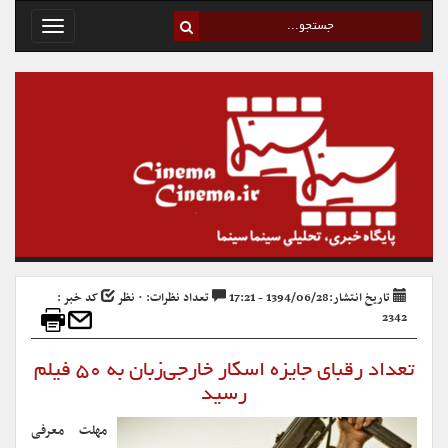
Toggle
avigation
تاریخ انتشار:1394/06/28 - 17:21
تعداد نظرات: ۰ نظر
کد خبر :
2342
تعداد رقبای جایزه اسکار خارجی‌زبان به ۵۰ فیلم
رسید
مهلت معرفی