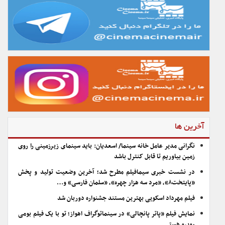
آخرین ها
نگرانی مدیر عامل خانه سینما/ اسعدیان: باید سینمای زیرزمینی را روی
زمین بیاوریم تا قابل کنترل باشد
در نشست خبری سیمافیلم مطرح شد؛ آخرین وضعیت تولید و پخش
«پایتخت۸»، «مرد سه هزار چهره»، «سلمان فارسی» و…
فیلم مهرداد اسکویی بهترین مستند جشنواره دوربان شد
نمایش فیلم «پاتر پانچالی» در سینماتوگراف اهواز؛ تو با یک فیلم بومی
روبرو هستی