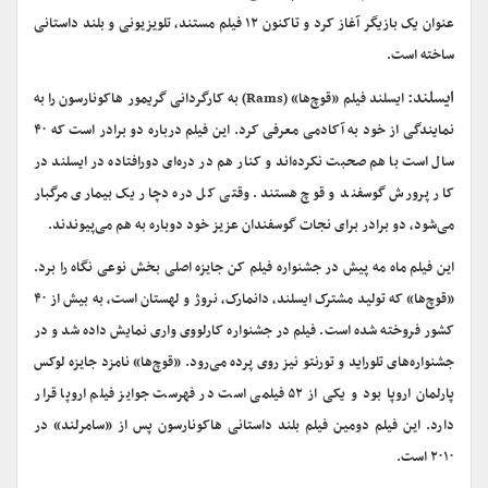
عنوان یک بازیگر آغاز کرد و تاکنون ۱۲ فیلم مستند، تلویزیونی و بلند داستانی
ساخته است.
ایسلند:
ایسلند فیلم «قوچ‌ها» (Rams) به کارگردانی گریمور هاکونارسون را به
نمایندگی از خود به آکادمی معرفی کرد. این فیلم درباره دو برادر است که ۴۰
سال است با هم صحبت نکرده‌اند و کنار هم در دره‌ای دورافتاده در ایسلند در
کار پرورش گوسفند و قوچ هستند. وقتی کل دره دچار یک بیماری مرگبار
می‌شود، دو برادر برای نجات گوسفندان عزیز خود دوباره به هم می‌پیوندند.
این فیلم ماه مه پیش در جشنواره فیلم کن جایزه اصلی بخش نوعی نگاه را برد.
«قوچ‌ها» که تولید مشترک ایسلند، دانمارک، نروژ و لهستان است، به بیش از ۴۰
کشور فروخته شده است. فیلم در جشنواره کارلووی واری نمایش داده شد و در
جشنواره‌های تلوراید و تورنتو نیز روی پرده می‌رود. «قوچ‌ها» نامزد جایزه لوکس
پارلمان اروپا بود و یکی از ۵۲ فیلمی است در فهرست جوایز فیلم اروپا قرار
دارد. این فیلم دومین فیلم بلند داستانی هاکونارسون پس از «سامرلند» در
۲۰۱۰ است.