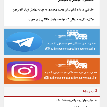
حقایقی درباره فیلم باران مجید مجیدی به بهانه نمایش آن از تلویزیون
«گل سنگ»؛ سریالی که قواعد نمایش خانگی را بر هم زد
آخرین ها
«ابرسواران مه رکاب» منتشر شد