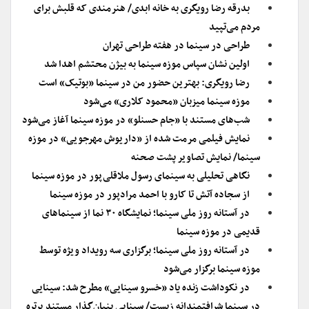
بدرقه رضا رویگری به خانه ابدی/ هنرمندی که قلبش برای
مردم می‌تپید
طراحی در سینما در هفته طراحی تهران
اولین نشان سپاس موزه سینما به بیژن محتشم اهدا شد
رضا رویگری: بهترین حضور من در سینما «بوتیک» است
موزه سینما میزبان «محمود کلاری» می‌شود
شب‌های مستند با «جام حسنلو» در موزه سینما آغاز می‌شود
نمایش فیلمی مرمت شده از «داریوش مهرجویی» در موزه
سینما/ نمایش تصاویر پشت صحنه
نگاهی تحلیلی به سینمای رسول ملاقلی‌پور در موزه سینما
از سجاده آتش تا کارو با احمد مرادپور در موزه سینما
در آستانه روز ملی سینما؛ نمایشگاه ۳۰ نما از سینماهای
قدیمی در موزه سینما
در آستانه روز ملی سینما؛ برگزاری سه رویداد ویژه توسط
موزه سینما برگزار می‌شود
در نکوداشت زنده یاد «خسرو سینایی» مطرح شد: سینایی
در سینما شرافتمندانه زیست/ سینایی بنیان‌گذار مستند پرتره