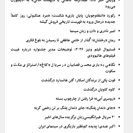
ورایتی خبر داد؛ عبدالرضا کاهانی با «بهشت خالی» به ادینبورگ
می‌رود
رکورد «انتقام‌جویان: پایان بازی» شکست؛ «مرد عنکبوتی: روز کاملاً
جدید» درحال ورود به فهرست تاریخی فروش گیشه
امیر نادری و ذات و زبان سینما
رمان «رخشان»؛ گُذار از خامیِ عاطفی تا رسیدن به بلوغ فکری
فستیوال فیلم ونیز ۲۰۲۶؛ توضیحات مدیر جشنواره درباره غیبت
فیلم‌های هالیوودی
نگاهی به بازی محسن قصابیان در سریال «کلاغ»/ استراتژی مکث و
سکوت
فوت یکی از برندگان اسکار؛ گلن هانسارد درگذشت
کاوه کاویان درگذشت
«روسری آبی»؛ فرا رفتن از چارچوب بسته
«جای دندان پلنگ»؛ جای دندان پلنگ بر تن زخمی گربه
۲۰ سریال غیرانگلیسی‌زبان برگزیده سال‌های اخیر
اکبر عبدی؛ پدیده کم‌نظیر بازیگری در سینمای ایران