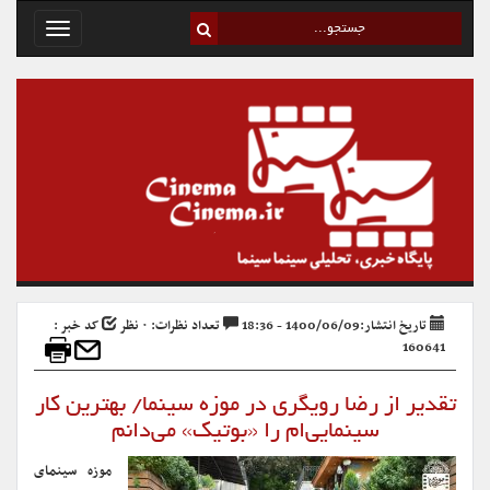
Toggle
avigation
تاریخ انتشار:1400/06/09 - 18:36
تعداد نظرات: ۰ نظر
کد خبر :
160641
تقدیر از رضا رویگری در موزه سینما/ بهترین کار
سینمایی‌ام را «بوتیک» می‌دانم
موزه سینمای