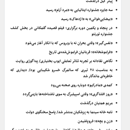
پیتر گیل درگذشت
سه جایزه جشنواره ایتالیایی به «مرد آرام» رسید
«بیضایی‌خوانی» به «اژدهاک» رسید
در پنجاه و یکمین دوره برگزاری؛ فیلم قصیده گلمکانی در بخش کشف
جشنواره تورنتو
«نفس‌گیر»؛ وقتی بحران نه با ویروس که با انکار آغاز می‌شود
«فراموشخانه»؛ قربانیان فراموش‌شده‌ی تاریخ
نگاهی نقادانه بر تجربه تئاتر تعاملی ایوب بختیاری/ پداگوژی روایت
به مناسبت ۲۸ تیری که سالمرگ خسرو شکیبایی بود/ دیداری که
خاطره‌ای ماندگار شد
کمدی «مادرکیو» دوباره روی صحنه می‌رود
«روز افشاگری»؛ وقتی اسپیلبرگ به سوی ناشناخته‌ها بازمی‌گردد
مریم همتیان درگذشت
نامه خانه سینما به پزشکیان منتشر شد/ پاسخ سخنگوی دولت
«زن و بچه»؛ فروپاشیدن