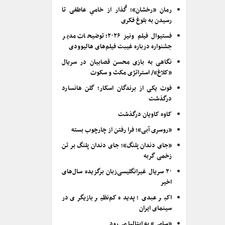
رمان «رخشان»؛ گُذار از خامیِ عاطفی تا
رسیدن به بلوغ فکری
فستیوال فیلم ونیز ۲۰۲۶؛ توضیحات مدیر
جشنواره درباره غیبت فیلم‌های هالیوودی
نگاهی به بازی محسن قصابیان در سریال
«کلاغ»/ استراتژی مکث و سکوت
فوت یکی از برندگان اسکار؛ گلن هانسارد
درگذشت
کاوه کاویان درگذشت
«روسری آبی»؛ فرا رفتن از چارچوب بسته
«جای دندان پلنگ»؛ جای دندان پلنگ بر تن
زخمی گربه
۲۰ سریال غیرانگلیسی‌زبان برگزیده سال‌های
اخیر
اکبر عبدی؛ پدیده کم‌نظیر بازیگری در
سینمای ایران
«سامی» به ایتالیا می‌رود