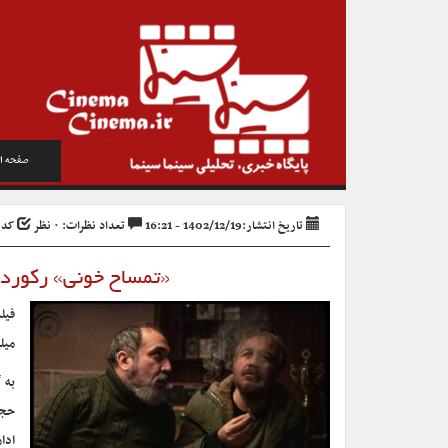
صفحه ا
تاریخ انتشار:1402/12/19 - 16:21
تعداد نظرات: ۰ نظر
کد خبر
«تمساح خونی» رکورد
میلیارد و ۰
به 
ادا