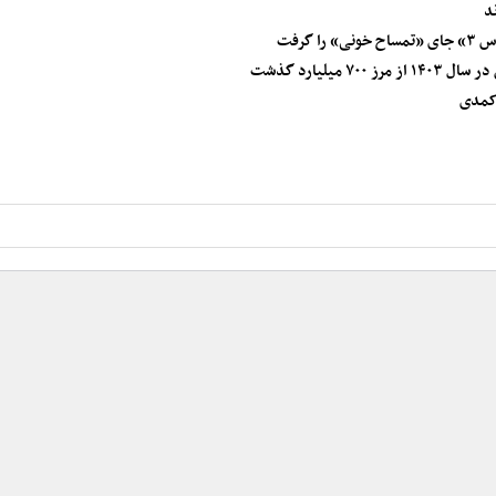
د
گرفت
میلیارد گذشت
 کمدی