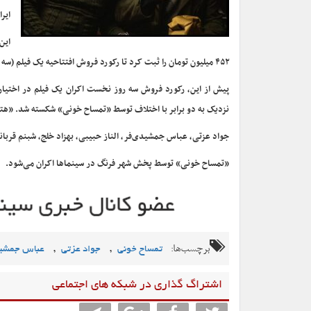
ایرا
۴۵۲ میلیون تومان را ثبت کرد تا رکورد فروش افتتاحیه یک فیلم (سه روز نخست اکران) در گیشه سینمای ایران را بکشند.
نزدیک به دو برابر با اختلاف توسط «تمساح خونی» شکسته شد. «هتل»
جواد عزتی، عباس جمشیدی‌فر، الناز حبیبی، بهزاد خلج، شبنم قربان
«تمساح خونی» توسط پخش شهر فرنگ در سینماها اکران می‌شود.
برچسب‌ها:
,
,
تمساح خونی
جواد عزتی
عباس جمشی
اشتراگ گذاری در شبکه های اجتماعی