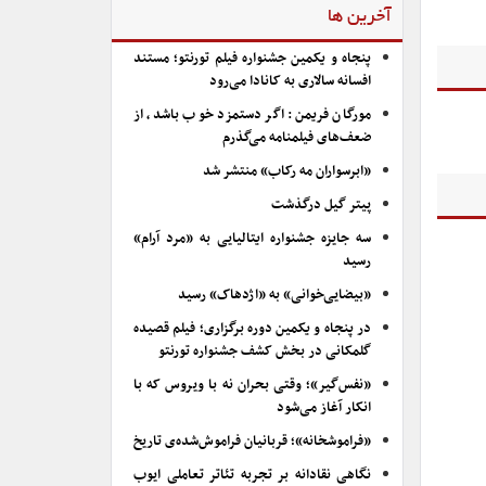
آخرین ها
پنجاه و یکمین جشنواره فیلم تورنتو؛ مستند
افسانه سالاری به کانادا می‌رود
مورگان فریمن: اگر دستمزد خوب باشد، از
ضعف‌های فیلمنامه می‌گذرم
«ابرسواران مه رکاب» منتشر شد
پیتر گیل درگذشت
سه جایزه جشنواره ایتالیایی به «مرد آرام»
رسید
«بیضایی‌خوانی» به «اژدهاک» رسید
در پنجاه و یکمین دوره برگزاری؛ فیلم قصیده
گلمکانی در بخش کشف جشنواره تورنتو
«نفس‌گیر»؛ وقتی بحران نه با ویروس که با
انکار آغاز می‌شود
«فراموشخانه»؛ قربانیان فراموش‌شده‌ی تاریخ
نگاهی نقادانه بر تجربه تئاتر تعاملی ایوب