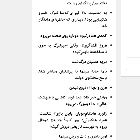
بختیاری/ پداگوژی روایت
به مناسبت ۲۸ تیری که سالمرگ خسرو
شکیبایی بود/ دیداری که خاطره‌ای ماندگار
شد
کمدی «مادرکیو» دوباره روی صحنه می‌رود
«روز افشاگری»؛ وقتی اسپیلبرگ به سوی
ناشناخته‌ها بازمی‌گردد
مریم همتیان درگذشت
نامه خانه سینما به پزشکیان منتشر شد/
پاسخ سخنگوی دولت
«زن و بچه»؛ فروپاشیدن
ورایتی خبر داد؛ عبدالرضا کاهانی با «بهشت
خالی» به ادینبورگ می‌رود
رکورد «انتقام‌جویان: پایان بازی» شکست؛
«مرد عنکبوتی: روز کاملاً جدید» درحال
ورود به فهرست تاریخی فروش گیشه
امیر نادری و ذات و زبان سینما