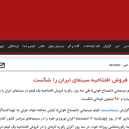
صلی
خبر
گزارش
نقد / یادداشت
گفت و گو
سینمای جهان
عکس
فیلم و صدا
نوستالژی
چهره
 : 195390
 فروش افتتاحیه سینمای ایران را شکست
۴۵ میلیون تومانی شکست.
گزارش
سینماسینما
، فیلم سینمایی «تمساح خونی» اولین ساخته جواد عزتی به تهیه‌کنندگ
حجازی که از روز چهارشنبه ۱۶ اسفندماه اکران نوروزی خود را در سینماهای سراسر کشور آ
مه رکوردشکنی روزانه خود، در سه روز اکران رکورد تازه‌ای را در فروش افتتاحیه یک فیلم د