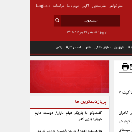
نظرخواهی
نظرسنجی
آگهی
درباره ما
مرامنامه
English
امروز: شنبه , ۱۷ مرداد ۱۴۰۵
 ها
تلویزیون
نمایش خانگی
تئاتر
کسب و کارها
پلاس
فیلم سینمایی «تمساح خونی» طی سه روز، رکورد فروش افتتاحیه یک فیلم در سینمای ایران را با گیشه ۷
پربازدیدترین ها
ی کامران
گفت‌وگو با بازیگر فیلم باران/ دوست دارم
دوباره بازی کنم
غاز کرد، در
ر سینمای
«فراموشخانه»؛ قربانیان فراموش‌شده‌ی تاریخ