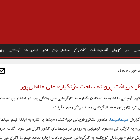
صلی
خبر
گزارش
نقد / یادداشت
گفت و گو
سینمای جهان
عکس
فیلم و صدا
نوستالژی
چهره
خبر : 71500
ظر دریافت پروانه ساخت «زنگبار» علی ملاقلی‌پور
ری قوچانی با اشاره به اینکه «زنگبار» به کارگردانی علی ملاقلی پور در انتظار پروانه 
ن کرد «امپراتور» به کارگردانی مجید برزگر مجوز نگرفت.
گزارش
سینماسینما
، منصور لشکری‌قوچانی تهیه‌کننده سینما با اشاره به اینکه فیلم سینما
ی» به کارگردانی مسعود کیمیایی به زودی در سینماهای کشور اکران می شود، گفت: ه
ش فیلم «قهرمانان کوچک» به کارگردانی حسین قناعت اجازه بدهد فیلم ما اکران می شود