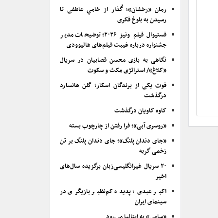
رمان «رخشان»؛ گُذار از خامیِ عاطفی تا
رسیدن به بلوغ فکری
فستیوال فیلم ونیز ۲۰۲۶؛ توضیحات مدیر
جشنواره درباره غیبت فیلم‌های هالیوودی
نگاهی به بازی محسن قصابیان در سریال
«کلاغ»/ استراتژی مکث و سکوت
فوت یکی از برندگان اسکار؛ گلن هانسارد
درگذشت
کاوه کاویان درگذشت
«روسری آبی»؛ فرا رفتن از چارچوب بسته
«جای دندان پلنگ»؛ جای دندان پلنگ بر تن
زخمی گربه
۲۰ سریال غیرانگلیسی‌زبان برگزیده سال‌های
اخیر
اکبر عبدی؛ پدیده کم‌نظیر بازیگری در
سینمای ایران
«سامی» به ایتالیا می‌رود