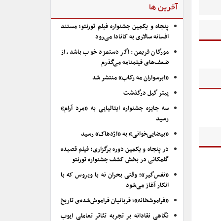
آخرین ها
پنجاه و یکمین جشنواره فیلم تورنتو؛ مستند
افسانه سالاری به کانادا می‌رود
مورگان فریمن: اگر دستمزد خوب باشد، از
ضعف‌های فیلمنامه می‌گذرم
«ابرسواران مه رکاب» منتشر شد
پیتر گیل درگذشت
سه جایزه جشنواره ایتالیایی به «مرد آرام»
رسید
«بیضایی‌خوانی» به «اژدهاک» رسید
در پنجاه و یکمین دوره برگزاری؛ فیلم قصیده
گلمکانی در بخش کشف جشنواره تورنتو
«نفس‌گیر»؛ وقتی بحران نه با ویروس که با
انکار آغاز می‌شود
«فراموشخانه»؛ قربانیان فراموش‌شده‌ی تاریخ
نگاهی نقادانه بر تجربه تئاتر تعاملی ایوب