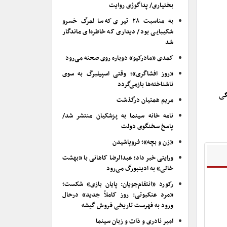
بختیاری/ پداگوژی روایت
به مناسبت ۲۸ تیری که سالمرگ خسرو
شکیبایی بود/ دیداری که خاطره‌ای ماندگار
شد
کمدی «مادرکیو» دوباره روی صحنه می‌رود
«روز افشاگری»؛ وقتی اسپیلبرگ به سوی
ناشناخته‌ها بازمی‌گردد
گی
مریم همتیان درگذشت
نامه خانه سینما به پزشکیان منتشر شد/
پاسخ سخنگوی دولت
«زن و بچه»؛ فروپاشیدن
ورایتی خبر داد؛ عبدالرضا کاهانی با «بهشت
خالی» به ادینبورگ می‌رود
رکورد «انتقام‌جویان: پایان بازی» شکست؛
«مرد عنکبوتی: روز کاملاً جدید» درحال
ورود به فهرست تاریخی فروش گیشه
امیر نادری و ذات و زبان سینما