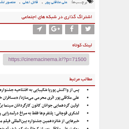
برچسب‌ها:
,
,
علی ملاقلی پور
قاتل اهلی
منصور لشک
اشتراگ گذاری در شبکه های اجتماعی
لینک کوتاه
مطالب مرتبط
پس از واکنش پوریا شکیبایی به افتتاحیه جشنواره؛
علی ملاقلی‌پور اثری محرمی می‌سازد/ «مسافران 
اولین گردهمایی جوانان کانون کارگردانان سینما ب
لشکری قوچانی: پلتفرم‌ها فقط به سراغ درآمدزایی ر
خبرهایی از شانزدهمین جشنواره بین‌المللی فیلم 
روایت علی ملاقلی‌پور از کرونا/ ماسکم را در آوردم