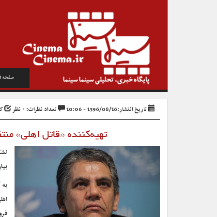
صفحه ا
تاریخ انتشار:1396/08/16 - 10:06
تعداد نظرات: ۰ نظر
کد 
تهیه‌کننده «قاتل اهلی» منت
لشک
بیا
به 
اهل
فرو