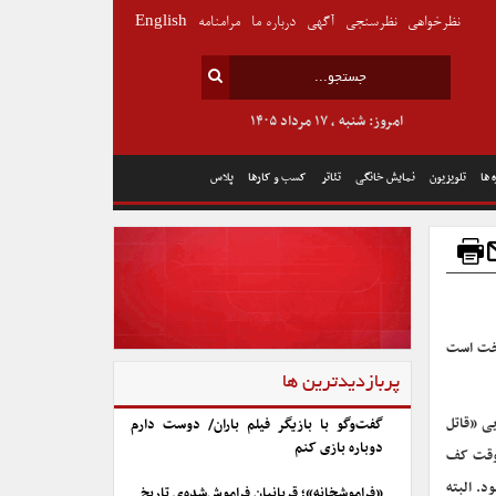
نظرخواهی
نظرسنجی
آگهی
درباره ما
مرامنامه
English
امروز: شنبه , ۱۷ مرداد ۱۴۰۵
 ها
تلویزیون
نمایش خانگی
تئاتر
کسب و کارها
پلاس
ساخت است
پربازدیدترین ها
یی «قاتل
گفت‌وگو با بازیگر فیلم باران/ دوست دارم
دوباره بازی کنم
روقت کف
. البته
«فراموشخانه»؛ قربانیان فراموش‌شده‌ی تاریخ