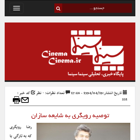
Toggle
avigation
تاریخ انتشار:1394/04/19 - 17:46
تعداد نظرات: ۰ نظر
کد خبر :
231
توصیه رویگری به شایعه سازان
رضا رویگری
که به تازگی با