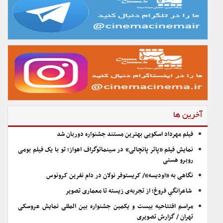
آخرین ها
فیلم مهرداد اسکویی بهترین مستند جشنواره دوربان شد
نمایش فیلم «پاتر پانچالی» در سینماتوگراف اهواز؛ تو با یک فیلم بومی
روبرو هستی
نگاهی به «اودیسه»/ کریستوفر نولان در دام نفرین کرونوس
شاعرانگیِ فروغ؛ از تجربه‌ی زیسته تا معماری تصویر
مراسم افتتاحیه بیست و یکمین جشنواره بین المللی نمایش عروسکی
تهران / گزارش تصویری