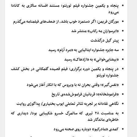
پنجاه و یکمین جشنواره فیلم تورنتو؛ مستند افسانه سالاری به کانادا
می‌رود
مورگان فریمن: اگر دستمزد خوب باشد، از ضعف‌های فیلمنامه می‌گذرم
«ابرسواران مه رکاب» منتشر شد
پیتر گیل درگذشت
سه جایزه جشنواره ایتالیایی به «مرد آرام» رسید
«بیضایی‌خوانی» به «اژدهاک» رسید
در پنجاه و یکمین دوره برگزاری؛ فیلم قصیده گلمکانی در بخش کشف
جشنواره تورنتو
«نفس‌گیر»؛ وقتی بحران نه با ویروس که با انکار آغاز می‌شود
«فراموشخانه»؛ قربانیان فراموش‌شده‌ی تاریخ
نگاهی نقادانه بر تجربه تئاتر تعاملی ایوب بختیاری/ پداگوژی روایت
به مناسبت ۲۸ تیری که سالمرگ خسرو شکیبایی بود/ دیداری که
خاطره‌ای ماندگار شد
کمدی «مادرکیو» دوباره روی صحنه می‌رود