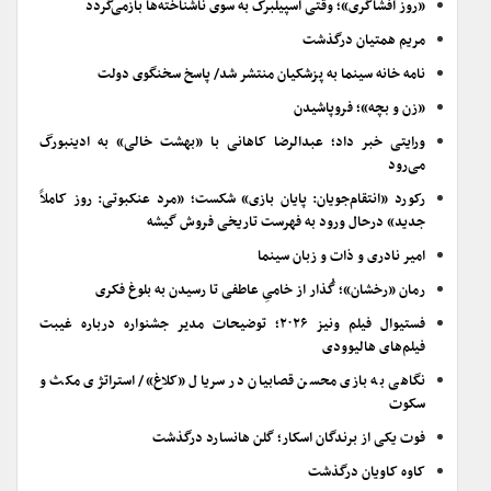
«روز افشاگری»؛ وقتی اسپیلبرگ به سوی ناشناخته‌ها بازمی‌گردد
مریم همتیان درگذشت
نامه خانه سینما به پزشکیان منتشر شد/ پاسخ سخنگوی دولت
«زن و بچه»؛ فروپاشیدن
ورایتی خبر داد؛ عبدالرضا کاهانی با «بهشت خالی» به ادینبورگ
می‌رود
رکورد «انتقام‌جویان: پایان بازی» شکست؛ «مرد عنکبوتی: روز کاملاً
جدید» درحال ورود به فهرست تاریخی فروش گیشه
امیر نادری و ذات و زبان سینما
رمان «رخشان»؛ گُذار از خامیِ عاطفی تا رسیدن به بلوغ فکری
فستیوال فیلم ونیز ۲۰۲۶؛ توضیحات مدیر جشنواره درباره غیبت
فیلم‌های هالیوودی
نگاهی به بازی محسن قصابیان در سریال «کلاغ»/ استراتژی مکث و
سکوت
فوت یکی از برندگان اسکار؛ گلن هانسارد درگذشت
کاوه کاویان درگذشت