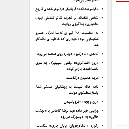
انکار آغاز می‌شود
«فراموشخانه»؛ قربانیان فراموش‌شده‌ی تاریخ
نگاهی نقادانه بر تجربه تئاتر تعاملی ایوب
بختیاری/ پداگوژی روایت
به مناسبت ۲۸ تیری که سالمرگ خسرو
شکیبایی بود/ دیداری که خاطره‌ای ماندگار
شد
کمدی «مادرکیو» دوباره روی صحنه می‌رود
«روز افشاگری»؛ وقتی اسپیلبرگ به سوی
ناشناخته‌ها بازمی‌گردد
مریم همتیان درگذشت
نامه خانه سینما به پزشکیان منتشر شد/
پاسخ سخنگوی دولت
«زن و بچه»؛ فروپاشیدن
ورایتی خبر داد؛ عبدالرضا کاهانی با «بهشت
خالی» به ادینبورگ می‌رود
رکورد «انتقام‌جویان: پایان بازی» شکست؛