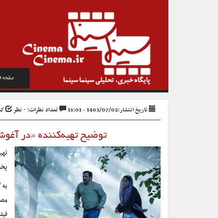
صفحه ا
تاریخ انتشار:1403/07/02 - 13:01
تعداد نظرات: ۰ نظر
کد خ
توضیح تهیه‌کننده «در آغو
تهی
پخش
به 
مصب
فیل