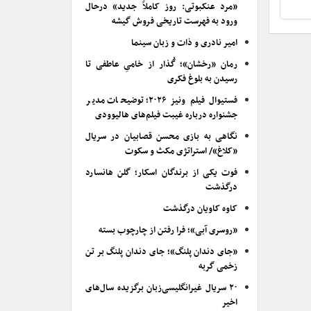
«مرد عنکبوتی: روز کاملاً جدید» درحال
ورود به فهرست تاریخی فروش گیشه
امیر نادری و ذات و زبان سینما
رمان «رخشان»؛ گُذار از خامیِ عاطفی تا
رسیدن به بلوغ فکری
فستیوال فیلم ونیز ۲۰۲۶؛ توضیحات مدیر
جشنواره درباره غیبت فیلم‌های هالیوودی
نگاهی به بازی محسن قصابیان در سریال
«کلاغ»/ استراتژی مکث و سکوت
فوت یکی از برندگان اسکار؛ گلن هانسارد
درگذشت
کاوه کاویان درگذشت
«روسری آبی»؛ فرا رفتن از چارچوب بسته
«جای دندان پلنگ»؛ جای دندان پلنگ بر تن
زخمی گربه
۲۰ سریال غیرانگلیسی‌زبان برگزیده سال‌های
اخیر