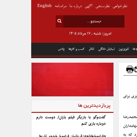
نظرخواهی
نظرسنجی
آگهی
درباره ما
مرامنامه
English
امروز: شنبه , ۱۷ مرداد ۱۴۰۵
 ها
تلویزیون
نمایش خانگی
تئاتر
کسب و کارها
پلاس
یزی برای
پربازدیدترین ها
محمدرضا
گفت‌وگو با بازیگر فیلم باران/ دوست دارم
دوباره بازی کنم
هامداران
 که به
«فراموشخانه»؛ قربانیان فراموش‌شده‌ی تاریخ