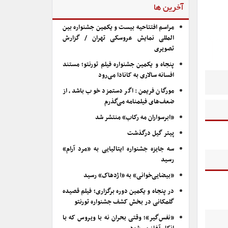
آخرین ها
مراسم افتتاحیه بیست و یکمین جشنواره بین
المللی نمایش عروسکی تهران / گزارش
تصویری
پنجاه و یکمین جشنواره فیلم تورنتو؛ مستند
افسانه سالاری به کانادا می‌رود
مورگان فریمن: اگر دستمزد خوب باشد، از
ضعف‌های فیلمنامه می‌گذرم
«ابرسواران مه رکاب» منتشر شد
پیتر گیل درگذشت
سه جایزه جشنواره ایتالیایی به «مرد آرام»
رسید
«بیضایی‌خوانی» به «اژدهاک» رسید
در پنجاه و یکمین دوره برگزاری؛ فیلم قصیده
گلمکانی در بخش کشف جشنواره تورنتو
«نفس‌گیر»؛ وقتی بحران نه با ویروس که با