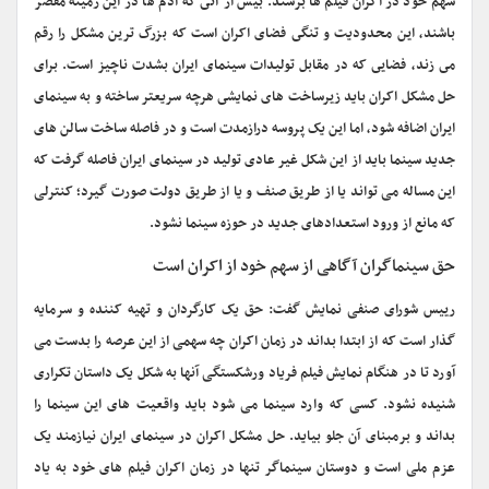
سهم خود در اکران فیلم ها برسند. بیش از آنى که آدم ها در این زمینه مقصر
باشند، این محدودیت و تنگى فضای اکران است که بزرگ ترین مشکل را رقم
مى زند، فضایى که در مقابل تولیدات سینمای ایران بشدت ناچیز است. برای
حل مشکل اکران باید زیرساخت هاى نمایشى هرچه سریعتر ساخته و به سینمای
ایران اضافه شود، اما این یک پروسه درازمدت است و در فاصله ساخت سالن های
جدید سینما باید از این شکل غیر عادی تولید در سینمای ایران فاصله گرفت که
این مساله می تواند یا از طریق صنف و یا از طریق دولت صورت گیرد؛ کنترلی
که مانع از ورود استعدادهای جدید در حوزه سینما نشود.
حق سینماگران آگاهی از سهم خود از اکران است
رییس شورای صنفی نمایش گفت: حق یک کارگردان و تهیه کننده و سرمایه
گذار است که از ابتدا بداند در زمان اکران چه سهمی از این عرصه را بدست می
آورد تا در هنگام نمایش فیلم فریاد ورشکستگی آنها به شکل یک داستان تکراری
شنیده نشود. کسی که وارد سینما می شود باید واقعیت های این سینما را
بداند و برمبنای آن جلو بیاید. حل مشکل اکران در سینمای ایران نیازمند یک
عزم ملی است و دوستان سینماگر تنها در زمان اکران فیلم های خود به یاد