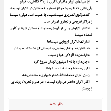
آیا سینمای ایران مافیای اکران دارد؟/ نگاهی به فیلم
اولی‌هایی که با وجود جوایز بسیار، به حقشان در اکران نرسیدند
گفت‌وگوی تصویری سینماسینما با حبیب اسماعیلی/ سینما
از مراکز تفریحی و تجاری امن‌تر است
انتشار گزارش مالی از فروش سینماها/ دستان کرونا بر گلوی
اقتصاد سینما
آمار تماشاگران اروپایی سینماها
نابینایان به تماشای «خوب، بد، جلف۲» نشستند + ویدئو
«فرامتن»/ آلودگی هوا و سینما
“جان‌دار” با ۴۰۵ میلیون تومان شروع کرد
اکران سه فیلم جدید در سینماها
زمان اکران “خداحافظ دختر شیرازی” مشخص شد
آغاز اکران «اعتراض وارد نیست» در هنر و تجربه/ رونمایی
از پوستر
نظر شما