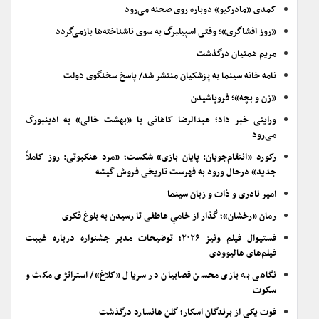
کمدی «مادرکیو» دوباره روی صحنه می‌رود
«روز افشاگری»؛ وقتی اسپیلبرگ به سوی ناشناخته‌ها بازمی‌گردد
مریم همتیان درگذشت
نامه خانه سینما به پزشکیان منتشر شد/ پاسخ سخنگوی دولت
«زن و بچه»؛ فروپاشیدن
ورایتی خبر داد؛ عبدالرضا کاهانی با «بهشت خالی» به ادینبورگ
می‌رود
رکورد «انتقام‌جویان: پایان بازی» شکست؛ «مرد عنکبوتی: روز کاملاً
جدید» درحال ورود به فهرست تاریخی فروش گیشه
امیر نادری و ذات و زبان سینما
رمان «رخشان»؛ گُذار از خامیِ عاطفی تا رسیدن به بلوغ فکری
فستیوال فیلم ونیز ۲۰۲۶؛ توضیحات مدیر جشنواره درباره غیبت
فیلم‌های هالیوودی
نگاهی به بازی محسن قصابیان در سریال «کلاغ»/ استراتژی مکث و
سکوت
فوت یکی از برندگان اسکار؛ گلن هانسارد درگذشت