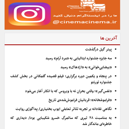
آخرین ها
پیتر گیل درگذشت
سه جایزه جشنواره ایتالیایی به «مرد آرام» رسید
«بیضایی‌خوانی» به «اژدهاک» رسید
در پنجاه و یکمین دوره برگزاری؛ فیلم قصیده گلمکانی در بخش کشف
جشنواره تورنتو
«نفس‌گیر»؛ وقتی بحران نه با ویروس که با انکار آغاز می‌شود
«فراموشخانه»؛ قربانیان فراموش‌شده‌ی تاریخ
نگاهی نقادانه بر تجربه تئاتر تعاملی ایوب بختیاری/ پداگوژی روایت
به مناسبت ۲۸ تیری که سالمرگ خسرو شکیبایی بود/ دیداری که
خاطره‌ای ماندگار شد