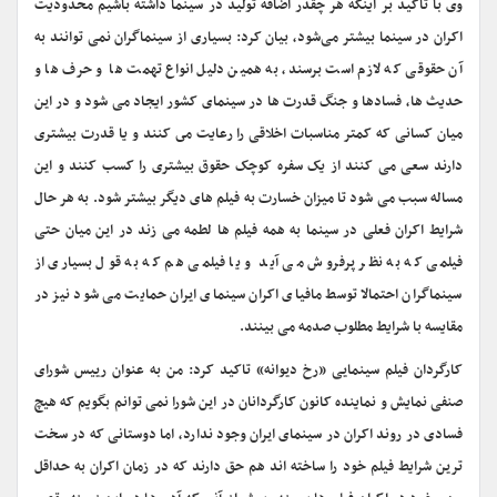
وی با تاکید بر اینکه هر چقدر اضافه تولید در سینما داشته باشیم محدودیت
اکران در سینما بیشتر می‌شود، بیان کرد: بسیاری از سینماگران نمی توانند به
آن حقوقی که لازم است برسند، به همین دلیل انواع تهمت ها و حرف ها و
حدیث ها، فسادها و جنگ قدرت ها در سینمای کشور ایجاد می شود و در این
میان کسانی که کمتر مناسبات اخلاقی را رعایت مى کنند و یا قدرت بیشتری
دارند سعی می کنند از یک سفره کوچک حقوق بیشتری را کسب کنند و این
مساله سبب می شود تا میزان خسارت به فیلم های دیگر بیشتر شود. به هر حال
شرایط اکران فعلی در سینما به همه فیلم ها لطمه می زند در این میان حتی
فیلمی که به نظر پرفروش می آید و یا فیلمی هم که به قول بسیاری از
سینماگران احتمالا توسط مافیای اکران سینمای ایران حمایت می شود نیز در
مقایسه با شرایط مطلوب صدمه می بینند.
کارگردان فیلم سینمایی «رخ دیوانه» تاکید کرد: من به عنوان رییس شورای
صنفی نمایش و نماینده کانون کارگردانان در این شورا نمی توانم بگویم که هیچ
فسادی در روند اکران در سینمای ایران وجود ندارد، اما دوستانی که در سخت
ترین شرایط فیلم خود را ساخته اند هم حق دارند که در زمان اکران به حداقل