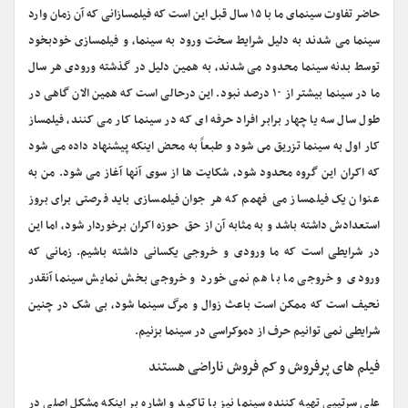
حاضر تفاوت سینمای ما با ۱۵ سال قبل این است که فیلمسازانی که آن زمان وارد
سینما می شدند به دلیل شرایط سخت ورود به سینما، و فیلمسازى خودبخود
توسط بدنه سینما محدود می شدند، به همین دلیل در گذشته ورودی هر سال
ما در سینما بیشتر از ۱۰ درصد نبود. این درحالی است که همین الان گاهی در
طول سال سه یا چهار برابر افراد حرفه ای که در سینما کار می کنند، فیلمساز
کار اول به سینما تزریق مى شود و طبعاً به محض اینکه پیشنهاد داده می شود
که اکران این گروه محدود شود، شکایت ها از سوی آنها آغاز می شود. من به
عنوان یک فیلمساز می فهمم که هر جوان فیلمسازى باید فرصتى براى بروز
استعدادش داشته باشد و به مثابه آن از حق حوزه اکران برخوردار شود، اما این
در شرایطی است که ما ورودی و خروجی یکسانی داشته باشیم. زمانی که
ورودی و خروجی ما با هم نمی خورد و خروجی بخش نمایش سینما آنقدر
نحیف است که ممکن است باعث زوال و مرگ سینما شود، بی شک در چنین
شرایطی نمی توانیم حرف از دموکراسی در سینما بزنیم.
فیلم های پرفروش و کم فروش ناراضی هستند
علی سرتیپی تهیه کننده سینما نیز با تاکید و اشاره بر اینکه مشکل اصلی در