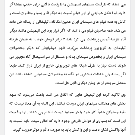
می دهد که ظرفیت سینمای انیمیشن ما ظرفیت بالایی برای جذب تماشاگر
دارد، اما شکل حمایتی از این فیلم نسبت به دیگر آثار بسیار متفاوت است و
کاش به همه فیلم هاى سینماى ایران همین امکانات تبلیغاتى از رسانه ملى داده
مى شد. همه صاحبان فیلم مى دانند که اگر قرار بود این انیمیشن مانند دیگر
آثار هزینه آنونس پرداخت می کرد باید ۲ برابر فروش خود را به عنوان هزینه
تبلیغات به تلویزیون پرداخت می‌کرد. آنهم درشرایطى که دیگر محصولات
سینماى ایران و بخصوص سینماى بدنه و مستقل از سر استیصال گاه مجبور مى
شوند دست نیاز به طرف شبکه هاى تلویزیونى خارج از ایران دراز کند، طبعا
اگر رسانه ملى عدالت بیشترى در نگاه به محصولات سینمایى داشته باشد این
معضل سریعتر از هر زمان دیگرى قابل حل است.
وی تاکید کرد: این تبعیض هایی که اتفاق می افتد باعث می‌شود که سهم
بخش هاى مختلف سینمای ایران درست نباشد. این البته به آن معنا نیست که
بقیه مسئولان حتماً کار خود را در سینما درست انجام می دهند، اما واقعیت
این است که بسیاری از عوامل خارجی وجود دارد که اهالى سینما باید نسبت به
آنها واکنش نشان دهند و این واکنش باید به صورت دائم و موثر صورت گیرد.