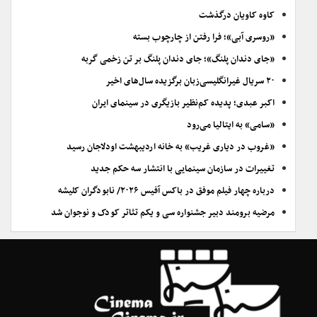
کاوه کاویان درگذشت
«روسری آبی»؛ فرا رفتن از چارچوب بسته
«جای دندان پلنگ»؛ جای دندان پلنگ بر تن زخمی گربه
۲۰ سریال غیرانگلیسی‌زبان برگزیده سال‌های اخیر
اکبر عبدی؛ پدیده کم‌نظیر بازیگری در سینمای ایران
«سامی» به ایتالیا می‌رود
«غروب در دیاری غریب» به خانه اردیبهشت اودلاجان رسید
تغییرات در سازمان سینمایی با انتشار سه حکم جدید
درباره چهار فیلم موفق در باکس آفیس ۲۰۲۶/ نابودگران کلیشه
مرضیه برومند دبیر جشنواره سی و یکم تئاتر کودک و نوجوان شد