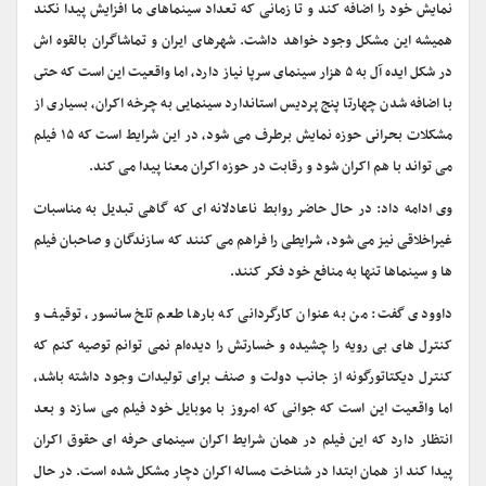
نمایش خود را اضافه کند و تا زمانی که تعداد سینماهای ما افزایش پیدا نکند
همیشه این مشکل وجود خواهد داشت. شهرهاى ایران و تماشاگران بالقوه اش
در شکل ایده آل به ۵ هزار سینمای سرپا نیاز دارد، اما واقعیت این است که حتى
با اضافه شدن چهارتا پنج پردیس استاندارد سینمایى به چرخه اکران، بسیاری از
مشکلات بحرانى حوزه نمایش برطرف می شود، در این شرایط است که ۱۵ فیلم
می تواند با هم اکران شود و رقابت در حوزه اکران معنا پیدا می کند.
وی ادامه داد: در حال حاضر روابط ناعادلانه اى که گاهی تبدیل به مناسبات
غیراخلاقی نیز می شود، شرایطی را فراهم می کنند که سازندگان و صاحبان فیلم
ها و سینماها تنها به منافع خود فکر کنند.
داوودی گفت: من به عنوان کارگردانی که بارها طعم تلخ سانسور، توقیف و
کنترل های بی رویه را چشیده و خسارتش را دیده‌ام نمی توانم توصیه کنم که
کنترل دیکتاتورگونه از جانب دولت و صنف برای تولیدات وجود داشته باشد،
اما واقعیت این است که جوانی که امروز با موبایل خود فیلم می سازد و بعد
انتظار دارد که این فیلم در همان شرایط اکران سینمای حرفه ای حقوق اکران
پیدا کند از همان ابتدا در شناخت مساله اکران دچار مشکل شده است. در حال