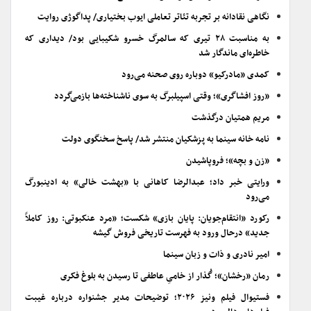
نگاهی نقادانه بر تجربه تئاتر تعاملی ایوب بختیاری/ پداگوژی روایت
به مناسبت ۲۸ تیری که سالمرگ خسرو شکیبایی بود/ دیداری که
خاطره‌ای ماندگار شد
کمدی «مادرکیو» دوباره روی صحنه می‌رود
«روز افشاگری»؛ وقتی اسپیلبرگ به سوی ناشناخته‌ها بازمی‌گردد
مریم همتیان درگذشت
نامه خانه سینما به پزشکیان منتشر شد/ پاسخ سخنگوی دولت
«زن و بچه»؛ فروپاشیدن
ورایتی خبر داد؛ عبدالرضا کاهانی با «بهشت خالی» به ادینبورگ
می‌رود
رکورد «انتقام‌جویان: پایان بازی» شکست؛ «مرد عنکبوتی: روز کاملاً
جدید» درحال ورود به فهرست تاریخی فروش گیشه
امیر نادری و ذات و زبان سینما
رمان «رخشان»؛ گُذار از خامیِ عاطفی تا رسیدن به بلوغ فکری
فستیوال فیلم ونیز ۲۰۲۶؛ توضیحات مدیر جشنواره درباره غیبت