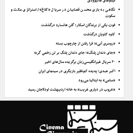
فیلم‌های هالیوودی
نگاهی به بازی محسن قصابیان در سریال «کلاغ»/ استراتژی مکث و
سکوت
فوت یکی از برندگان اسکار؛ گلن هانسارد درگذشت
کاوه کاویان درگذشت
«روسری آبی»؛ فرا رفتن از چارچوب بسته
«جای دندان پلنگ»؛ جای دندان پلنگ بر تن زخمی گربه
۲۰ سریال غیرانگلیسی‌زبان برگزیده سال‌های اخیر
اکبر عبدی؛ پدیده کم‌نظیر بازیگری در سینمای ایران
«سامی» به ایتالیا می‌رود
«غروب در دیاری غریب» به خانه اردیبهشت اودلاجان رسید