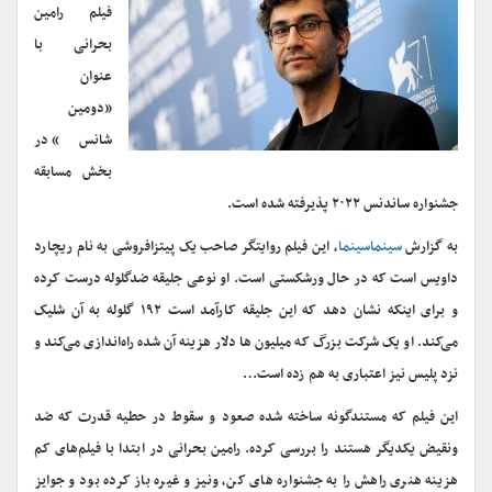
فیلم رامین
بحرانی با
عنوان
«دومین
شانس» در
بخش مسابقه
جشنواره ساندنس ۲۰۲۲ پذیرفته شده است.
به گزارش
سینماسینما
، این فیلم روایتگر صاحب یک پیتزافروشی به نام ریچارد
داویس است که در حال ورشکستی است. او نوعی جلیقه ضدگلوله درست کرده
و برای اینکه نشان دهد که این جلیقه کارآمد است ۱۹۲ گلوله به آن شلیک
می‌کند. او یک شرکت بزرگ که میلیون ها دلار هزینه آن شده راه‌اندازی می‌کند و
نزد پلیس نیز اعتباری به هم زده است…
این فیلم که مستندگونه ساخته شده صعود ‌و سقوط در حطیه قدرت که ضد
ونقیض یکدیگر هستند را بررسی کرده. رامین بحرانی در ابتدا با فیلم‌های کم
هزینه ‌هنری راهش را به جشنواره های کن، ونیز و غیره باز کرده بود و جوایز