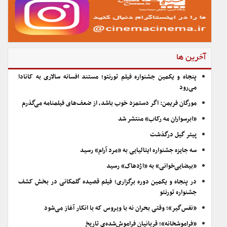
آخرین ها
پنجاه و یکمین جشنواره فیلم تورنتو؛ مستند افسانه سالاری به کانادا
می‌رود
مورگان فریمن: اگر دستمزد خوب باشد، از ضعف‌های فیلمنامه می‌گذرم
«ابرسواران مه رکاب» منتشر شد
پیتر گیل درگذشت
سه جایزه جشنواره ایتالیایی به «مرد آرام» رسید
«بیضایی‌خوانی» به «اژدهاک» رسید
در پنجاه و یکمین دوره برگزاری؛ فیلم قصیده گلمکانی در بخش کشف
جشنواره تورنتو
«نفس‌گیر»؛ وقتی بحران نه با ویروس که با انکار آغاز می‌شود
«فراموشخانه»؛ قربانیان فراموش‌شده‌ی تاریخ