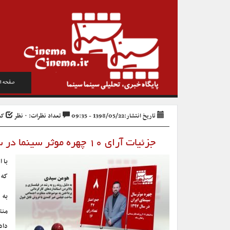
صفحه ا
تاریخ انتشار:1398/05/22 - 09:35
تعداد نظرات: ۰ نظر
کد خ
جزئیات آرای ۱۰ چهره موثر سینما در سال ۱۳۹۷ آکادمی سینماسینما/ رتبه هشتم: هومن سیدی
با اعلام 
که در ر
به 
منت