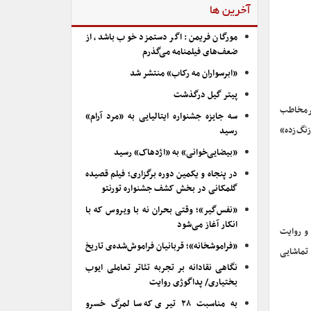
آخرین ها
مورگان فریمن: اگر دستمزد خوب باشد، از
ضعف‌های فیلمنامه می‌گذرم
«ابرسواران مه رکاب» منتشر شد
پیتر گیل درگذشت
 پرمخاطب
سه جایزه جشنواره ایتالیایی به «مرد آرام»
نگ‌زده»
رسید
«بیضایی‌خوانی» به «اژدهاک» رسید
در پنجاه و یکمین دوره برگزاری؛ فیلم قصیده
گلمکانی در بخش کشف جشنواره تورنتو
«نفس‌گیر»؛ وقتی بحران نه با ویروس که با
انکار آغاز می‌شود
 و روایت
«فراموشخانه»؛ قربانیان فراموش‌شده‌ی تاریخ
تماشایی
نگاهی نقادانه بر تجربه تئاتر تعاملی ایوب
بختیاری/ پداگوژی روایت
به مناسبت ۲۸ تیری که سالمرگ خسرو