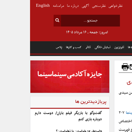
نظرخواهی
نظرسنجی
آگهی
درباره ما
مرامنامه
English
امروز: جمعه , ۱۶ مرداد ۱۴۰۵
 ها
تلویزیون
نمایش خانگی
تئاتر
کسب و کارها
پلاس
ومن سیدی
پربازدیدترین ها
نما
۲۰۷
گفت‌وگو با بازیگر فیلم باران/ دوست دارم
دوباره بازی کنم
د اختصاص
ون هیچ فهرست
«استخر»؛ خواستن یا نخواستن؟