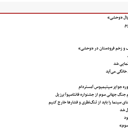
ریال «وحشی»
م
رف و زخم فرودستان در «وحشی»
نمایی شد
ره جوایز سپتیمیوس آمستردام
م جنگ جهانی سوم از جشنواره فانتاسپوآ برزیل
سینما را باید از تنگ‌نظری‌ و فشارها خارج کنیم
ل شد
سوم»