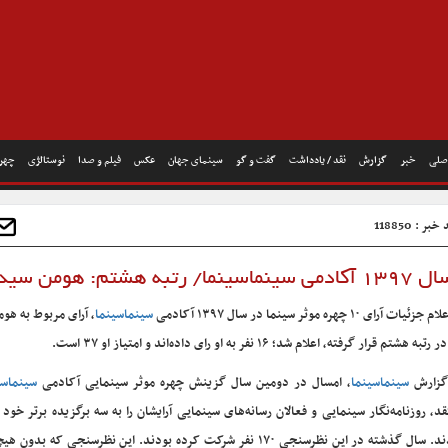
صلی
خبر
گزارش
نقد / یادداشت
گفت و گو
سینمای جهان
عکس
فیلم و صدا
نوستالژی
چهره
بر : 118850
جزئیات آرای ۱۰ چهره موثر سینما در سال ۱۳۹۷ آکادمی
سینماسینما
، آرای مربوط به ه
تبه هشتم قرار گرفته، اعلام شد؛ ۱۶ نفر به او رای داده‌اند و امتیاز او ۳۷ است.
گزارش
سینماسینما
، امسال در دومین سال گزینش چهره موثر سینمایی آکادمی
سینماسی
قد، روزنامه‌نگار سینمایی و فعالان رسانه‌های سینمایی آرایشان را به سه برگزیده برتر خو
دادند. سال گذشته در این نظرسنجی ۱۷۰ نفر شرکت کرده بودند. این نظرسنجی که بد