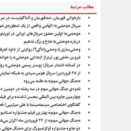
مطالب مرتبط
بازخوانی قهرمان، ضدقهرمان و آنتاگونیست در س
سریال «وحشی»؛ الهامی واقعی از یک اسطوره‌ی شو
«وحشی»؛ اولین حضور سریال‌های ایرانی در تورنتو
درباره «وحشی»؛ شاخ و برگ ندهیم
وحشی‌سازی یا وحشی‌زادگی؟/ روایتی از داود اش
شروین حاجی‌پور تیتراژ ابتدایی «وحشی» را خواند
در آستانه انتشار سریال؛ پوستر رسمی «وحشی» رو
از ۲۵ فروردین؛ سریال هومن سیدی به شبکه نمایش خانگی می‌آید
«جنگ جهانی سوم» به هلند می‌رود
نامزدی جنگ جهانی سوم در سه رشته در دومین دو
چهارمین جایزه بین المللی محسن تنابنده برای فیل
گفتگوی اختصاصی سینماسینما با علی سرتیپی/ فضای 
«جنگ جهانی سوم» بهترین فیلم جشنواره استانبو
«جنگ جهانی سوم» از ۲۶ فروردین ماه اکران می‌شود
دو جایزه جشنواره لوکزامبورگ برای «جنگ جهانی 