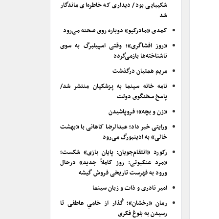
شکیبایی بود/ دیداری که خاطره‌ای ماندگار
شد
کمدی «مادرکیو» دوباره روی صحنه می‌رود
«روز افشاگری»؛ وقتی اسپیلبرگ به سوی
ناشناخته‌ها بازمی‌گردد
مریم همتیان درگذشت
نامه خانه سینما به پزشکیان منتشر شد/
پاسخ سخنگوی دولت
«زن و بچه»؛ فروپاشیدن
ورایتی خبر داد؛ عبدالرضا کاهانی با «بهشت
خالی» به ادینبورگ می‌رود
رکورد «انتقام‌جویان: پایان بازی» شکست؛
«مرد عنکبوتی: روز کاملاً جدید» درحال
ورود به فهرست تاریخی فروش گیشه
امیر نادری و ذات و زبان سینما
رمان «رخشان»؛ گُذار از خامیِ عاطفی تا
رسیدن به بلوغ فکری