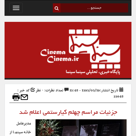
Toggle
avigation
تاریخ انتشار:1395/05/19 - 15:48
تعداد نظرات: ۰ نظر
کد خبر :
23648
جزئیات مراسم چهلم کیارستمی اعلام شد
مدیرعامل
خانه سینما از