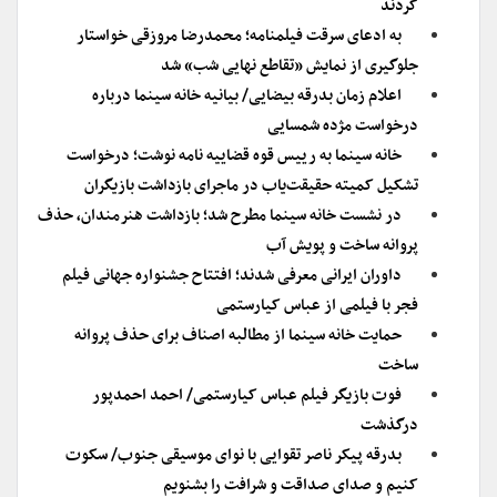
کردند
به ادعای سرقت فیلمنامه؛ محمدرضا مروزقی خواستار
جلوگیری از نمایش «تقاطع نهایی شب» شد
اعلام زمان بدرقه بیضایی/ بیانیه خانه سینما درباره
درخواست مژده شمسایی
خانه سینما به رییس قوه قضاییه نامه نوشت؛ درخواست
تشکیل کمیته حقیقت‌یاب در ماجرای بازداشت بازیگران
در نشست خانه سینما مطرح شد؛ بازداشت هنرمندان، حذف
پروانه ساخت و پویش آب
داوران ایرانی معرفی شدند؛ افتتاح جشنواره جهانی فیلم
فجر با فیلمی از عباس کیارستمی
حمایت خانه سینما از مطالبه اصناف برای حذف پروانه
ساخت
فوت بازیگر فیلم عباس کیارستمی/ احمد احمدپور
درگذشت
بدرقه پیکر ناصر تقوایی با نوای موسیقی جنوب/ سکوت
کنیم و صدای صداقت و شرافت را بشنویم