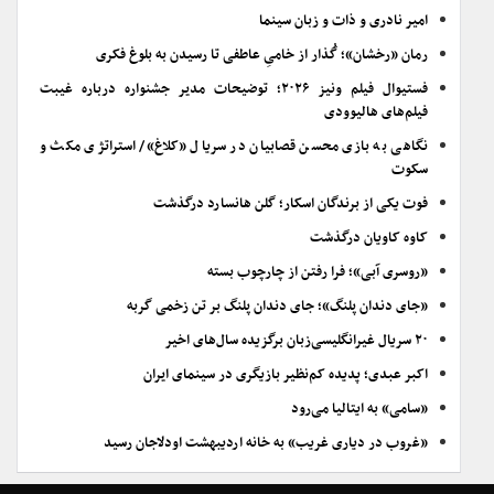
امیر نادری و ذات و زبان سینما
رمان «رخشان»؛ گُذار از خامیِ عاطفی تا رسیدن به بلوغ فکری
فستیوال فیلم ونیز ۲۰۲۶؛ توضیحات مدیر جشنواره درباره غیبت
فیلم‌های هالیوودی
نگاهی به بازی محسن قصابیان در سریال «کلاغ»/ استراتژی مکث و
سکوت
فوت یکی از برندگان اسکار؛ گلن هانسارد درگذشت
کاوه کاویان درگذشت
«روسری آبی»؛ فرا رفتن از چارچوب بسته
«جای دندان پلنگ»؛ جای دندان پلنگ بر تن زخمی گربه
۲۰ سریال غیرانگلیسی‌زبان برگزیده سال‌های اخیر
اکبر عبدی؛ پدیده کم‌نظیر بازیگری در سینمای ایران
«سامی» به ایتالیا می‌رود
«غروب در دیاری غریب» به خانه اردیبهشت اودلاجان رسید