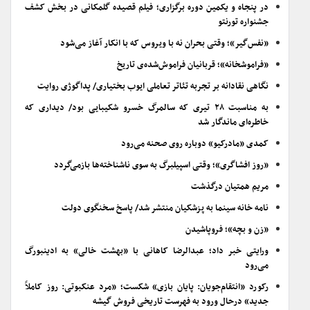
در پنجاه و یکمین دوره برگزاری؛ فیلم قصیده گلمکانی در بخش کشف
جشنواره تورنتو
«نفس‌گیر»؛ وقتی بحران نه با ویروس که با انکار آغاز می‌شود
«فراموشخانه»؛ قربانیان فراموش‌شده‌ی تاریخ
نگاهی نقادانه بر تجربه تئاتر تعاملی ایوب بختیاری/ پداگوژی روایت
به مناسبت ۲۸ تیری که سالمرگ خسرو شکیبایی بود/ دیداری که
خاطره‌ای ماندگار شد
کمدی «مادرکیو» دوباره روی صحنه می‌رود
«روز افشاگری»؛ وقتی اسپیلبرگ به سوی ناشناخته‌ها بازمی‌گردد
مریم همتیان درگذشت
نامه خانه سینما به پزشکیان منتشر شد/ پاسخ سخنگوی دولت
«زن و بچه»؛ فروپاشیدن
ورایتی خبر داد؛ عبدالرضا کاهانی با «بهشت خالی» به ادینبورگ
می‌رود
رکورد «انتقام‌جویان: پایان بازی» شکست؛ «مرد عنکبوتی: روز کاملاً
جدید» درحال ورود به فهرست تاریخی فروش گیشه