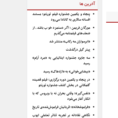
آخرین ها
پنجاه و یکمین جشنواره فیلم تورنتو؛ مستند
افسانه سالاری به کانادا می‌رود
مورگان فریمن: اگر دستمزد خوب باشد، از
ضعف‌های فیلمنامه می‌گذرم
«ابرسواران مه رکاب» منتشر شد
پیتر گیل درگذشت
سه جایزه جشنواره ایتالیایی به «مرد آرام»
رسید
«بیضایی‌خوانی» به «اژدهاک» رسید
در پنجاه و یکمین دوره برگزاری؛ فیلم قصیده
گلمکانی در بخش کشف جشنواره تورنتو
«نفس‌گیر»؛ وقتی بحران نه با ویروس که با
انکار آغاز می‌شود
«فراموشخانه»؛ قربانیان فراموش‌شده‌ی تاریخ
نگاهی نقادانه بر تجربه تئاتر تعاملی ایوب