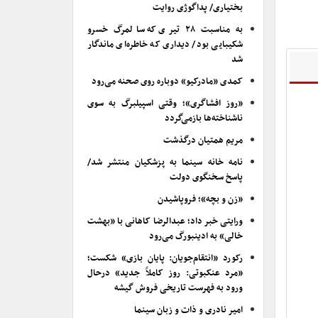
بختیاری/ پداگوژی روایت
به مناسبت ۲۸ تیری که سالمرگ خسرو
شکیبایی بود/ دیداری که خاطره‌ای ماندگار
شد
کمدی «مادرکیو» دوباره روی صحنه می‌رود
«روز افشاگری»؛ وقتی اسپیلبرگ به سوی
ناشناخته‌ها بازمی‌گردد
مریم همتیان درگذشت
نامه خانه سینما به پزشکیان منتشر شد/
پاسخ سخنگوی دولت
«زن و بچه»؛ فروپاشیدن
ورایتی خبر داد؛ عبدالرضا کاهانی با «بهشت
خالی» به ادینبورگ می‌رود
رکورد «انتقام‌جویان: پایان بازی» شکست؛
«مرد عنکبوتی: روز کاملاً جدید» درحال
ورود به فهرست تاریخی فروش گیشه
امیر نادری و ذات و زبان سینما