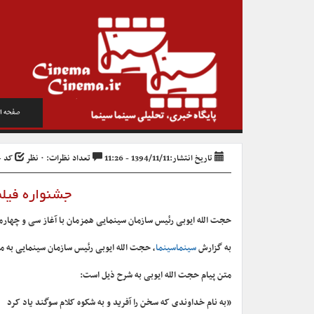
صفحه ا
تاریخ انتشار:1394/11/11 - 11:26
تعداد نظرات: ۰ نظر
کد خبر 
جشنواره فیل
حجت الله ایوبی رئیس سازمان سینمایی همزمان با آغاز سی و چهارمین
به گزارش
سینماسینما
، حجت الله ایوبی رئیس سازمان سینمایی به من
متن پیام حجت الله ایوبی به شرح ذیل است:
«به نام خداوندی که سخن را آفرید و به شکوه کلام سوگند یاد کرد