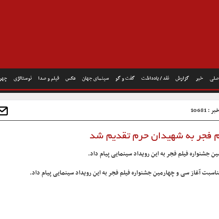
صلی
خبر
گزارش
نقد / یادداشت
گفت و گو
سینمای جهان
عکس
فیلم و صدا
نوستالژی
چهره
: 10681
م فجر به شهیدان حرم تقدیم شد
 جشنواره فیلم فجر به این رویداد سینمایی پیام داد.
اسبت آغاز سی و چهارمین جشنواره فیلم فجر به این رویداد سینمایی پیام داد.