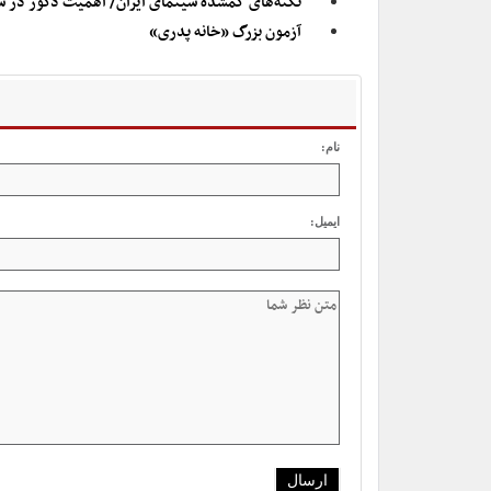
نکته‌های گمشده سینمای ایران/ اهمیت دکور در سینمای ده
آزمون بزرگ «خانه پدری»
نام:
ایمیل: