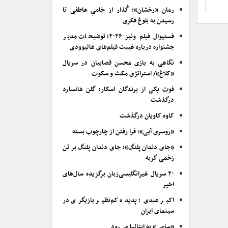
رمان «رخشان»؛ گُذار از خامیِ عاطفی تا
رسیدن به بلوغ فکری
فستیوال فیلم ونیز ۲۰۲۶؛ توضیحات مدیر
جشنواره درباره غیبت فیلم‌های هالیوودی
نگاهی به بازی محسن قصابیان در سریال
«کلاغ»/ استراتژی مکث و سکوت
فوت یکی از برندگان اسکار؛ گلن هانسارد
درگذشت
کاوه کاویان درگذشت
«روسری آبی»؛ فرا رفتن از چارچوب بسته
«جای دندان پلنگ»؛ جای دندان پلنگ بر تن
زخمی گربه
۲۰ سریال غیرانگلیسی‌زبان برگزیده سال‌های
اخیر
اکبر عبدی؛ پدیده کم‌نظیر بازیگری در
سینمای ایران
«سامی» به ایتالیا می‌رود