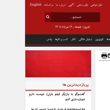
نظرخواهی
نظرسنجی
آگهی
درباره ما
مرامنامه
English
امروز: جمعه , ۱۶ مرداد ۱۴۰۵
 ها
تلویزیون
نمایش خانگی
تئاتر
کسب و کارها
پلاس
پربازدیدترین ها
گفت‌وگو با بازیگر فیلم باران/ دوست دارم
دوباره بازی کنم
«فراموشخانه»؛ قربانیان فراموش‌شده‌ی تاریخ