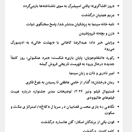
«روز افشاگری»؛ وقتی اسپیلبرگ به سوی ناشناخته‌ها بازمی‌گردد
مریم همتیان درگذشت
نامه خانه سینما به پزشکیان منتشر شد/ پاسخ سخنگوی دولت
«زن و بچه»؛ فروپاشیدن
ورایتی خبر داد؛ عبدالرضا کاهانی با «بهشت خالی» به ادینبورگ
می‌رود
رکورد «انتقام‌جویان: پایان بازی» شکست؛ «مرد عنکبوتی: روز کاملاً
جدید» درحال ورود به فهرست تاریخی فروش گیشه
امیر نادری و ذات و زبان سینما
رمان «رخشان»؛ گُذار از خامیِ عاطفی تا رسیدن به بلوغ فکری
فستیوال فیلم ونیز ۲۰۲۶؛ توضیحات مدیر جشنواره درباره غیبت
فیلم‌های هالیوودی
نگاهی به بازی محسن قصابیان در سریال «کلاغ»/ استراتژی مکث و
سکوت
فوت یکی از برندگان اسکار؛ گلن هانسارد درگذشت
کاوه کاویان درگذشت