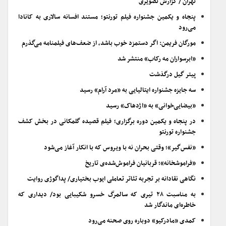
تهران / گزارش تصویری
پنجاه و یکمین جشنواره فیلم تورنتو؛ مستند افسانه سالاری به کانادا
می‌رود
مورگان فریمن: اگر دستمزد خوب باشد، از ضعف‌های فیلمنامه می‌گذرم
«ابرسواران مه رکاب» منتشر شد
پیتر گیل درگذشت
سه جایزه جشنواره ایتالیایی به «مرد آرام» رسید
«بیضایی‌خوانی» به «اژدهاک» رسید
در پنجاه و یکمین دوره برگزاری؛ فیلم قصیده گلمکانی در بخش کشف
جشنواره تورنتو
«نفس‌گیر»؛ وقتی بحران نه با ویروس که با انکار آغاز می‌شود
«فراموشخانه»؛ قربانیان فراموش‌شده‌ی تاریخ
نگاهی نقادانه بر تجربه تئاتر تعاملی ایوب بختیاری/ پداگوژی روایت
به مناسبت ۲۸ تیری که سالمرگ خسرو شکیبایی بود/ دیداری که
خاطره‌ای ماندگار شد
کمدی «مادرکیو» دوباره روی صحنه می‌رود