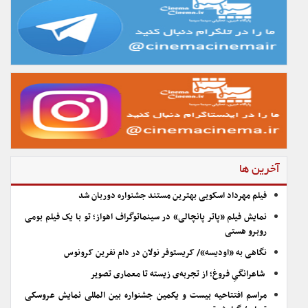
آخرین ها
فیلم مهرداد اسکویی بهترین مستند جشنواره دوربان شد
نمایش فیلم «پاتر پانچالی» در سینماتوگراف اهواز؛ تو با یک فیلم بومی
روبرو هستی
نگاهی به «اودیسه»/ کریستوفر نولان در دام نفرین کرونوس
شاعرانگیِ فروغ؛ از تجربه‌ی زیسته تا معماری تصویر
مراسم افتتاحیه بیست و یکمین جشنواره بین المللی نمایش عروسکی