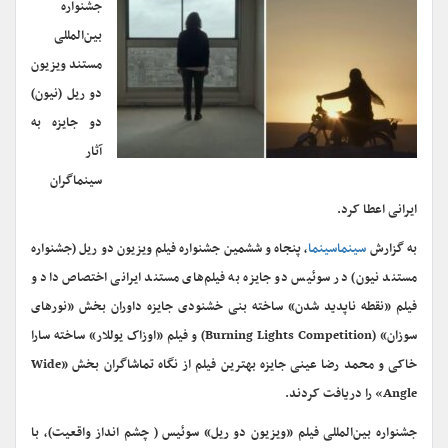
جشنواره
بین‌المللی
مستند ویزیون
دو ریل (نیون)
دو جایزه به
آثار
سینماگران
ایرانی اعطا کرد.
به گزارش
سینماسینما
، پنجاه و ششمین جشنواره فیلم ویزیون دو ریل (جشنواره
مستند نیون) در سوئیس دو جایزه به فیلم‌های مستند ایرانی اختصاص داد و
فیلم «نقطه ناپدید شدن» ساخته بنی خشنودی جایزه داوران بخش «نورهای
سوزان» (Burning Lights Competition) و فیلم «اوزاک یوللار» ساخته سارا
خاکی و محمد رضا عینی جایزه بهترین فیلم از نگاه تماشاگران بخش «Wide
Angle» را دریافت کردند.
جشنواره بین‌المللی فیلم «ویزیون دو ریل» سوئیس ( چشم انداز واقعیت)، با