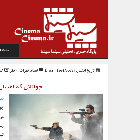
صفحه ا
تاریخ انتشار:1394/10/24 - 11:02
تعداد نظرات: ۰ نظر
کد خ
جوانانی که امسا
سی
جوا
می‌
رسی
تبد