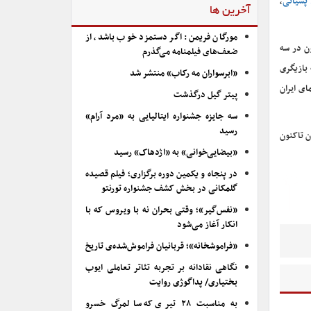
ا پسیانی
،
آخرین ها
مورگان فریمن: اگر دستمزد خوب باشد، از
ن در سه
ضعف‌های فیلمنامه می‌گذرم
 بازیگری
«ابرسواران مه رکاب» منتشر شد
ای ایران
پیتر گیل درگذشت
سه جایزه جشنواره ایتالیایی به «مرد آرام»
رسید
ن تاکنون
«بیضایی‌خوانی» به «اژدهاک» رسید
در پنجاه و یکمین دوره برگزاری؛ فیلم قصیده
گلمکانی در بخش کشف جشنواره تورنتو
«نفس‌گیر»؛ وقتی بحران نه با ویروس که با
انکار آغاز می‌شود
«فراموشخانه»؛ قربانیان فراموش‌شده‌ی تاریخ
نگاهی نقادانه بر تجربه تئاتر تعاملی ایوب
بختیاری/ پداگوژی روایت
به مناسبت ۲۸ تیری که سالمرگ خسرو