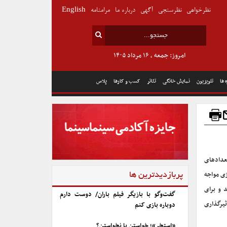
نظرخواهی
نظرسنجی
آگهی
درباره ما
مرامنامه
English
امروز: جمعه , ۱۶ مرداد ۱۴۰۵
 ها
تلویزیون
نمایش خانگی
تئاتر
کسب و کارها
پلاس
عدادهای
زی مواجه
پربازدیدترین ها
 و برای
گفت‌وگو با بازیگر فیلم باران/ دوست دارم
ثیرگذاری
دوباره بازی کنم
«استخر»؛ خواستن یا نخواستن؟