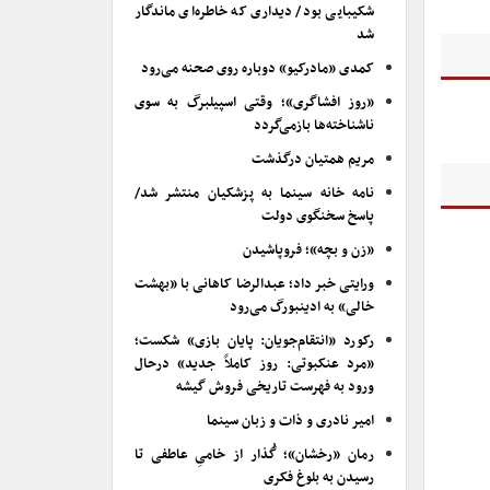
شکیبایی بود/ دیداری که خاطره‌ای ماندگار
شد
کمدی «مادرکیو» دوباره روی صحنه می‌رود
«روز افشاگری»؛ وقتی اسپیلبرگ به سوی
ناشناخته‌ها بازمی‌گردد
مریم همتیان درگذشت
نامه خانه سینما به پزشکیان منتشر شد/
پاسخ سخنگوی دولت
«زن و بچه»؛ فروپاشیدن
ورایتی خبر داد؛ عبدالرضا کاهانی با «بهشت
خالی» به ادینبورگ می‌رود
رکورد «انتقام‌جویان: پایان بازی» شکست؛
«مرد عنکبوتی: روز کاملاً جدید» درحال
ورود به فهرست تاریخی فروش گیشه
امیر نادری و ذات و زبان سینما
رمان «رخشان»؛ گُذار از خامیِ عاطفی تا
رسیدن به بلوغ فکری