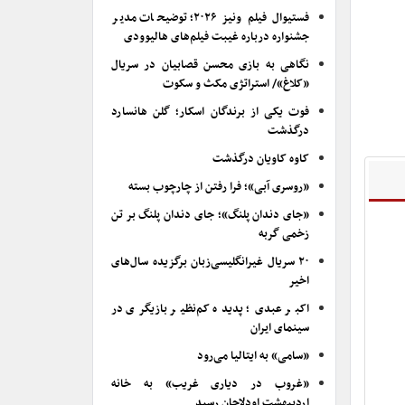
فستیوال فیلم ونیز ۲۰۲۶؛ توضیحات مدیر
جشنواره درباره غیبت فیلم‌های هالیوودی
نگاهی به بازی محسن قصابیان در سریال
«کلاغ»/ استراتژی مکث و سکوت
فوت یکی از برندگان اسکار؛ گلن هانسارد
درگذشت
کاوه کاویان درگذشت
«روسری آبی»؛ فرا رفتن از چارچوب بسته
«جای دندان پلنگ»؛ جای دندان پلنگ بر تن
زخمی گربه
۲۰ سریال غیرانگلیسی‌زبان برگزیده سال‌های
اخیر
اکبر عبدی؛ پدیده کم‌نظیر بازیگری در
سینمای ایران
«سامی» به ایتالیا می‌رود
«غروب در دیاری غریب» به خانه
اردیبهشت اودلاجان رسید