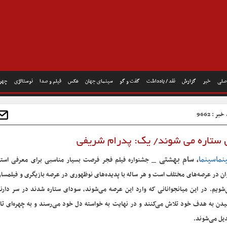
صلی
خبر
گزارش
نقد / یادداشت
گفت و گو
سینمای جهان
عکس
فیلم و صدا
نوستالژی
چهره
بر : 9662
ل ستاره می شوند/ یک: پدرام شریفی
نماسینما
، سام بهشتی _
جشنواره فیلم فجر فرصت بسیار مناسبی برای معرفی است
ن در عرصه‌های مختلف است و هر ساله با پدیده‌های نوظهوری در عرصه بازیگری و فیلمسا
شویم. در این میانجوانانی که وارد این عرصه می‌شوند، سودای ستاره شدند در سر دارند
دن به هدف خود تلاش می‌کنند و در نهایت به خواسته دل خود می‌رسند و به چهر‌ه‌ای تا
یل می‌شوند.