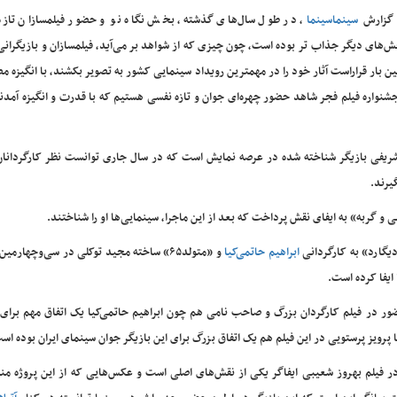
 گزارش
سینماسینما
، در طول سال‌های گذشته، بخش نگاه نو و حضور فیلمسازان تازه
‌های دیگر جذاب تر بوده است، چون چیزی که از شواهد بر می‌آید، فیلمسازان و بازیگرانی
ین بار قراراست آثار خود را در مهمترین رویداد سینمایی کشور به تصویر بکشند، با انگیزه م
جشنواره فیلم فجر شاهد حضور چهره‌ای جوان و تازه نفسی هستیم که با قدرت و انگیزه آمدن
م شریفی بازیگر شناخته شده در عرصه نمایش است که در سال جاری توانست نظر کارگردانا
یرند.
و گربه» به ایفای نقش پرداخت که بعد از این ماجرا، سینمایی‌ها او را شناختند.
دیگارد» به کارگردانی
ابراهیم حاتمی‌کیا
و «متولد۶۵» ساخته مجید توکلی در سی‌وچهارمی
 ایفا کرده است.
ضور در فیلم کارگردان بزرگ و صاحب نامی هم چون ابراهیم حاتمی‌کیا یک اتفاق مهم برای 
یز پرستویی در این فیلم هم یک اتفاق بزرگ برای این بازیگر جوان سینمای ایران بوده اس
در فیلم بهروز شعیبی ایفاگر یکی از نقش‌های اصلی است و عکس‌هایی که از این پروژه من