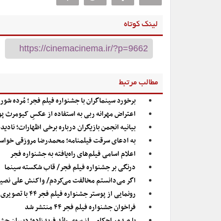
لینک کوتاه
مطالب مرتبط
برخورد سینماگران با جشنواره فیلم فجر؛ مُرده شور
اعتراض مهرانه ربی به استفاده از عکسِ کیومرث پ
بیانیه انجمن بازیگران درباره برخی اظهارات؛ نادی
به ادعای سرقت فیلمنامه؛ محمدرضا مروزقی خواست
اعلام اسامی فیلم‌های راه‌یافته به جشنواره فجر
درنگی بر جشنواره فیلم فجر/ قاب شکسته سینما
اگر می‌دانستم مخالفت می‌کردم/ واکنش علی نصیری
رونمایی از پوستر جشنواره فیلم فجر ۴۴ با تصویری از «شیر سنگی»
فراخوان جشنواره فیلم فجر ۴۴ منتشر شد
با صدور احکامی از سوی رائد فریدزاده؛ دبیران جش