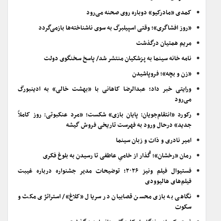
کمدی «مادرکیو» دوباره روی صحنه می‌رود
«روز افشاگری»؛ وقتی اسپیلبرگ به سوی ناشناخته‌ها بازمی‌گردد
مریم همتیان درگذشت
نامه خانه سینما به پزشکیان منتشر شد/ پاسخ سخنگوی دولت
«زن و بچه»؛ فروپاشیدن
ورایتی خبر داد؛ عبدالرضا کاهانی با «بهشت خالی» به ادینبورگ
می‌رود
رکورد «انتقام‌جویان: پایان بازی» شکست؛ «مرد عنکبوتی: روز کاملاً
جدید» درحال ورود به فهرست تاریخی فروش گیشه
امیر نادری و ذات و زبان سینما
رمان «رخشان»؛ گُذار از خامیِ عاطفی تا رسیدن به بلوغ فکری
فستیوال فیلم ونیز ۲۰۲۶؛ توضیحات مدیر جشنواره درباره غیبت
فیلم‌های هالیوودی
نگاهی به بازی محسن قصابیان در سریال «کلاغ»/ استراتژی مکث و
سکوت