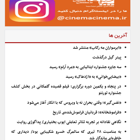
آخرین ها
«ابرسواران مه رکاب» منتشر شد
پیتر گیل درگذشت
سه جایزه جشنواره ایتالیایی به «مرد آرام» رسید
«بیضایی‌خوانی» به «اژدهاک» رسید
در پنجاه و یکمین دوره برگزاری؛ فیلم قصیده گلمکانی در بخش کشف
جشنواره تورنتو
«نفس‌گیر»؛ وقتی بحران نه با ویروس که با انکار آغاز می‌شود
«فراموشخانه»؛ قربانیان فراموش‌شده‌ی تاریخ
نگاهی نقادانه بر تجربه تئاتر تعاملی ایوب بختیاری/ پداگوژی روایت
به مناسبت ۲۸ تیری که سالمرگ خسرو شکیبایی بود/ دیداری که
خاطره‌ای ماندگار شد