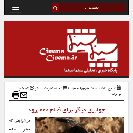
Toggle
avigation
تاریخ انتشار:1395/06/22 - 11:40
تعداد نظرات: ۰ نظر
کد خبر :
26529
جوایزی دیگر برای فیلم «ممیرو»
در شرایطی که
جشن خانه