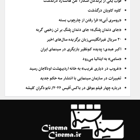
فوت یکی از برندگان اسکار؛ گلن هانسارد درگذشت
کاوه کاویان درگذشت
«روسری آبی»؛ فرا رفتن از چارچوب بسته
«جای دندان پلنگ»؛ جای دندان پلنگ بر تن زخمی گربه
۲۰ سریال غیرانگلیسی‌زبان برگزیده سال‌های اخیر
اکبر عبدی؛ پدیده کم‌نظیر بازیگری در سینمای ایران
«سامی» به ایتالیا می‌رود
«غروب در دیاری غریب» به خانه اردیبهشت اودلاجان رسید
تغییرات در سازمان سینمایی با انتشار سه حکم جدید
درباره چهار فیلم موفق در باکس آفیس ۲۰۲۶/ نابودگران کلیشه