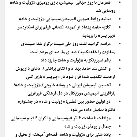
همزمان با روز جهانی انیمیشن، بازی رومیزی «ژولیت و شاه»
رونمایی شد
بیانیه روابط عمومی انیمیشن سینمایی «ژولیت و شاه»
گلایه حامد بهداد از کمیته انتخاب فیلم برای اسکار؛ سر
«پیر پسر» را بریدید
مراسم گرامیداشت روز ملی سینما برگزار شد؛ سینمای
متفاوت را خفه نکنید/ صدای ما، صدای مردم است
پالم اسپرینگز به «ژولیت و شاه» جایزه داد
واکنش تند حامد بهداد و اکتای براهنی/ ادعای داریوش
ارجمند تکذیب شد؛ قرار نبود در «پیرپسر» بازی کنی
تحسین انیمیشن ایرانی در رسانه خارجی/ «ژولیت و شاه»؛
بازآفرینی انیمیشن موزیکال در دل فرهنگی غیرغربی
در اولین حضور بین‌المللی؛ «ژولیت و شاه» در جشنواره
فانتزیا نمایش داده می‌شود
موافقت با ساخت ۶ اثر غیرسینمایی و اکران ۶ فیلم سینمایی
جمال و رومئو، ژولیت و شاه
یادداشتی برای «ژولیت و شاه»؛ قصه‌ای آمیخته از تخیل و