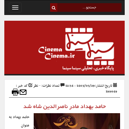
Toggle
avigation
تاریخ انتشار:1403/05/29 - 12:54
تعداد نظرات: ۰ نظر
کد خبر :
199649
حامد بهداد مادر ناصرالدین شاه شد
حامد بهداد به
عنوان