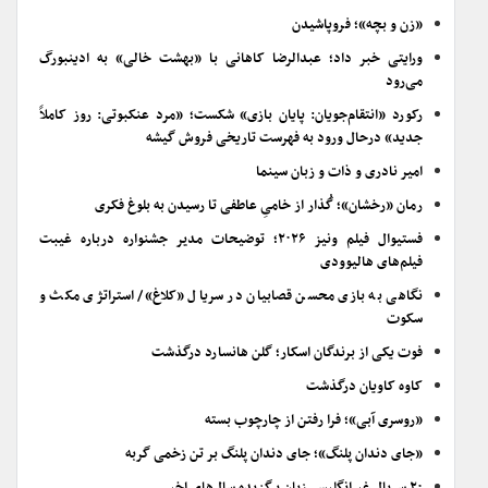
«زن و بچه»؛ فروپاشیدن
ورایتی خبر داد؛ عبدالرضا کاهانی با «بهشت خالی» به ادینبورگ
می‌رود
رکورد «انتقام‌جویان: پایان بازی» شکست؛ «مرد عنکبوتی: روز کاملاً
جدید» درحال ورود به فهرست تاریخی فروش گیشه
امیر نادری و ذات و زبان سینما
رمان «رخشان»؛ گُذار از خامیِ عاطفی تا رسیدن به بلوغ فکری
فستیوال فیلم ونیز ۲۰۲۶؛ توضیحات مدیر جشنواره درباره غیبت
فیلم‌های هالیوودی
نگاهی به بازی محسن قصابیان در سریال «کلاغ»/ استراتژی مکث و
سکوت
فوت یکی از برندگان اسکار؛ گلن هانسارد درگذشت
کاوه کاویان درگذشت
«روسری آبی»؛ فرا رفتن از چارچوب بسته
«جای دندان پلنگ»؛ جای دندان پلنگ بر تن زخمی گربه