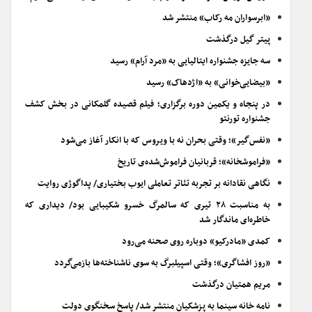
«ابرسواران مه رکاب» منتشر شد
پیتر گیل درگذشت
سه جایزه جشنواره ایتالیایی به «مرد آرام» رسید
«بیضایی‌خوانی» به «اژدهاک» رسید
در پنجاه و یکمین دوره برگزاری؛ فیلم قصیده گلمکانی در بخش کشف
جشنواره تورنتو
«نفس‌گیر»؛ وقتی بحران نه با ویروس که با انکار آغاز می‌شود
«فراموشخانه»؛ قربانیان فراموش‌شده‌ی تاریخ
نگاهی نقادانه بر تجربه تئاتر تعاملی ایوب بختیاری/ پداگوژی روایت
به مناسبت ۲۸ تیری که سالمرگ خسرو شکیبایی بود/ دیداری که
خاطره‌ای ماندگار شد
کمدی «مادرکیو» دوباره روی صحنه می‌رود
«روز افشاگری»؛ وقتی اسپیلبرگ به سوی ناشناخته‌ها بازمی‌گردد
مریم همتیان درگذشت
نامه خانه سینما به پزشکیان منتشر شد/ پاسخ سخنگوی دولت