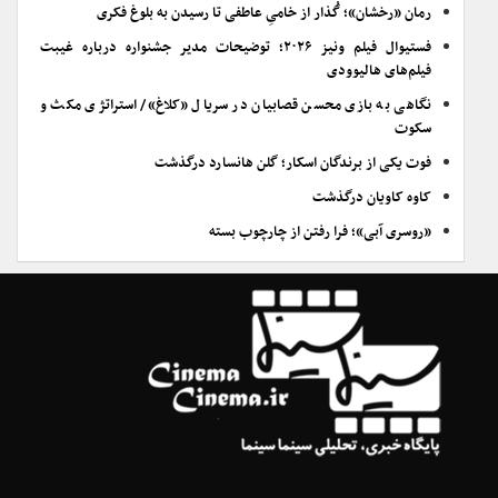
رمان «رخشان»؛ گُذار از خامیِ عاطفی تا رسیدن به بلوغ فکری
فستیوال فیلم ونیز ۲۰۲۶؛ توضیحات مدیر جشنواره درباره غیبت
فیلم‌های هالیوودی
نگاهی به بازی محسن قصابیان در سریال «کلاغ»/ استراتژی مکث و
سکوت
فوت یکی از برندگان اسکار؛ گلن هانسارد درگذشت
کاوه کاویان درگذشت
«روسری آبی»؛ فرا رفتن از چارچوب بسته