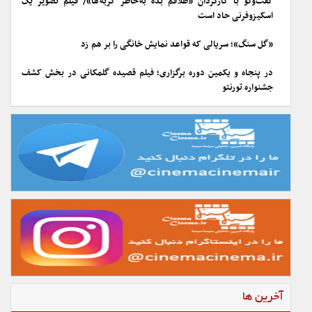
گفت‌وگو با کارگردان «طلاقم بده به خاطر گربه ها»/ فیلم تصویر یک
اسکیزوفرنی حاد است
«گل سنگ»؛ سریالی که قواعد نمایش خانگی را بر هم زد
در پنجاه و یکمین دوره برگزاری؛ فیلم قصیده گلمکانی در بخش کشف
جشنواره تورنتو
آخرین ها