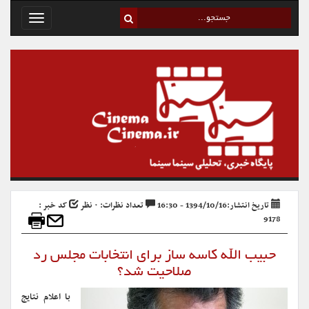
Toggle
avigation
تاریخ انتشار:1394/10/16 - 16:30
تعداد نظرات: ۰ نظر
کد خبر :
9178
حبیب الله کاسه ساز برای انتخابات مجلس رد
صلاحیت شد؟
با اعلام نتایج