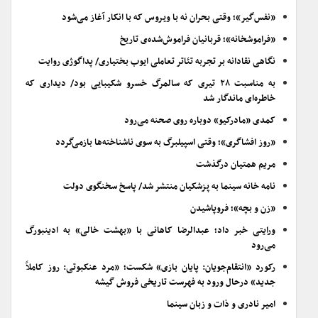
«نفس‌گیر»؛ وقتی بحران نه با ویروس که با انکار آغاز می‌شود
«فراموشخانه»؛ قربانیان فراموش‌شده‌ی تاریخ
نگاهی نقادانه بر تجربه تئاتر تعاملی ایوب بختیاری/ پداگوژی روایت
به مناسبت ۲۸ تیری که سالمرگ خسرو شکیبایی بود/ دیداری که
خاطره‌ای ماندگار شد
کمدی «مادرکیو» دوباره روی صحنه می‌رود
«روز افشاگری»؛ وقتی اسپیلبرگ به سوی ناشناخته‌ها بازمی‌گردد
مریم همتیان درگذشت
نامه خانه سینما به پزشکیان منتشر شد/ پاسخ سخنگوی دولت
«زن و بچه»؛ فروپاشیدن
ورایتی خبر داد؛ عبدالرضا کاهانی با «بهشت خالی» به ادینبورگ
می‌رود
رکورد «انتقام‌جویان: پایان بازی» شکست؛ «مرد عنکبوتی: روز کاملاً
جدید» درحال ورود به فهرست تاریخی فروش گیشه
امیر نادری و ذات و زبان سینما