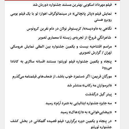
فیلم مهرداد اسکویی بهترین مستند جشنواره دوربان شد
نمایش فیلم «پاتر پانچالی» در سینماتوگراف اهواز؛ تو با یک فیلم بومی
روبرو هستی
نگاهی به «اودیسه»/ کریستوفر نولان در دام نفرین کرونوس
شاعرانگیِ فروغ؛ از تجربه‌ی زیسته تا معماری تصویر
مراسم افتتاحیه بیست و یکمین جشنواره بین المللی نمایش عروسکی
تهران / گزارش تصویری
پنجاه و یکمین جشنواره فیلم تورنتو؛ مستند افسانه سالاری به کانادا
می‌رود
مورگان فریمن: اگر دستمزد خوب باشد، از ضعف‌های فیلمنامه می‌گذرم
«ابرسواران مه رکاب» منتشر شد
پیتر گیل درگذشت
سه جایزه جشنواره ایتالیایی به «مرد آرام» رسید
«بیضایی‌خوانی» به «اژدهاک» رسید
در پنجاه و یکمین دوره برگزاری؛ فیلم قصیده گلمکانی در بخش کشف
جشنواره تورنتو