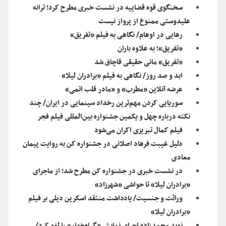
سخنگوی قوه قضاییه در نشست خبری مطرح کرد؛ ترانه
علیدوستی ممنوع از پرواز نیست
رهایی در اوهام/ نگاهی به فیلم «تفریق»
«تفریق»؛ به علاوه باران
«تفریق» مانی حقیقی قاچاق شد
ابد و صد روز/ نگاهی به فیلم «برادران لیلا»
عرضه آنلاین «مطرب» و «مادر قلب اتمی»
سوریایی کردن مهم‌ترین رخداد سینمایی در ایران/ چند
نکته درباره چهل و یکمین جشنواره بین‌المللی فیلم فجر
فیلم کمال تبریزی اکران می‌شود
دلیل غیبت فرهاد اصلانی در جشنواره کن به روایت پیمان
معادی
در نشست خبری در جشنواره کن مطرح شد؛ از ماجرای
«برادران لیلا» تا حواشی «شهرزاد»
وراثت و جنسیت/ یادداشت منتقد اسکرین دیلی بر فیلم
«برادران لیلا»
نوید محمدزاده اجرای نمایش «گیاه‌خوار» را لغو کرد/