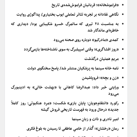
«فراموشخانه»؛ قربانیان فراموش‌شده‌ی تاریخ
نگاهی نقادانه بر تجربه تئاتر تعاملی ایوب بختیاری/ پداگوژی روایت
به مناسبت ۲۸ تیری که سالمرگ خسرو شکیبایی بود/ دیداری که
خاطره‌ای ماندگار شد
کمدی «مادرکیو» دوباره روی صحنه می‌رود
«روز افشاگری»؛ وقتی اسپیلبرگ به سوی ناشناخته‌ها بازمی‌گردد
مریم همتیان درگذشت
نامه خانه سینما به پزشکیان منتشر شد/ پاسخ سخنگوی دولت
«زن و بچه»؛ فروپاشیدن
ورایتی خبر داد؛ عبدالرضا کاهانی با «بهشت خالی» به ادینبورگ
می‌رود
رکورد «انتقام‌جویان: پایان بازی» شکست؛ «مرد عنکبوتی: روز کاملاً
جدید» درحال ورود به فهرست تاریخی فروش گیشه
امیر نادری و ذات و زبان سینما
رمان «رخشان»؛ گُذار از خامیِ عاطفی تا رسیدن به بلوغ فکری