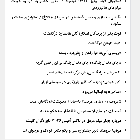
فستیوال فیلم ونیز ۲۰۲۶؛ توضیحات مدیر جشنواره درباره غیبت
فیلم‌های هالیوودی
نگاهی به بازی محسن قصابیان در سریال «کلاغ»/ استراتژی مکث و
سکوت
فوت یکی از برندگان اسکار؛ گلن هانسارد درگذشت
کاوه کاویان درگذشت
«روسری آبی»؛ فرا رفتن از چارچوب بسته
«جای دندان پلنگ»؛ جای دندان پلنگ بر تن زخمی گربه
۲۰ سریال غیرانگلیسی‌زبان برگزیده سال‌های اخیر
اکبر عبدی؛ پدیده کم‌نظیر بازیگری در سینمای ایران
«سامی» به ایتالیا می‌رود
«غروب در دیاری غریب» به خانه اردیبهشت اودلاجان رسید
تغییرات در سازمان سینمایی با انتشار سه حکم جدید
درباره چهار فیلم موفق در باکس آفیس ۲۰۲۶/ نابودگران کلیشه
مرضیه برومند دبیر جشنواره سی و یکم تئاتر کودک و نوجوان شد