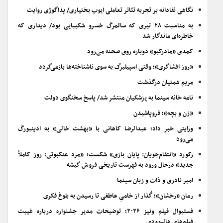
نگاهی نقادانه بر تجربه تئاتر تعاملی ایوب بختیاری/ پداگوژی روایت
به مناسبت ۲۸ تیری که سالمرگ خسرو شکیبایی بود/ دیداری که
خاطره‌ای ماندگار شد
کمدی «مادرکیو» دوباره روی صحنه می‌رود
«روز افشاگری»؛ وقتی اسپیلبرگ به سوی ناشناخته‌ها بازمی‌گردد
مریم همتیان درگذشت
نامه خانه سینما به پزشکیان منتشر شد/ پاسخ سخنگوی دولت
«زن و بچه»؛ فروپاشیدن
ورایتی خبر داد؛ عبدالرضا کاهانی با «بهشت خالی» به ادینبورگ
می‌رود
رکورد «انتقام‌جویان: پایان بازی» شکست؛ «مرد عنکبوتی: روز کاملاً
جدید» درحال ورود به فهرست تاریخی فروش گیشه
امیر نادری و ذات و زبان سینما
رمان «رخشان»؛ گُذار از خامیِ عاطفی تا رسیدن به بلوغ فکری
فستیوال فیلم ونیز ۲۰۲۶؛ توضیحات مدیر جشنواره درباره غیبت
فیلم‌های هالیوودی