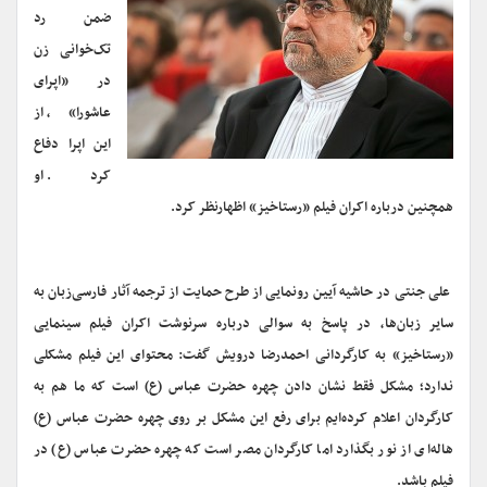
ضمن رد
تک‌خوانی زن
در «اپرای
عاشورا»، از
این اپرا دفاع
کرد. او
همچنین درباره اکران فیلم «رستاخیز» اظهارنظر کرد.
علی جنتی در حاشیه آیین رونمایی از طرح حمایت از ترجمه آثار فارسی‌زبان به
سایر زبان‌ها، در پاسخ به سوالی درباره سرنوشت اکران فیلم سینمایی
«رستاخیز» به کارگردانی احمدرضا درویش گفت:‌ محتوای این فیلم مشکلی
ندارد؛ مشکل فقط نشان دادن چهره حضرت عباس (ع) است که ما هم به
کارگردان اعلام کرده‌ایم برای رفع این مشکل بر روی چهره حضرت عباس (ع)
هاله‌ای از نور بگذارد اما کارگردان مصر است که چهره حضرت عباس (ع) در
فیلم باشد.