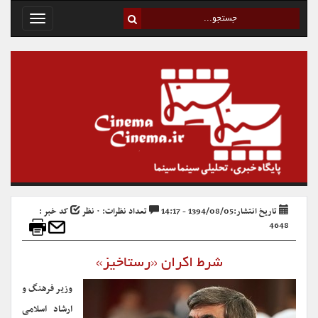
Toggle
avigation
تاریخ انتشار:1394/08/05 - 14:17
تعداد نظرات: ۰ نظر
کد خبر :
4648
شرط اکران «رستاخیز»
وزیر فرهنگ و
ارشاد اسلامی