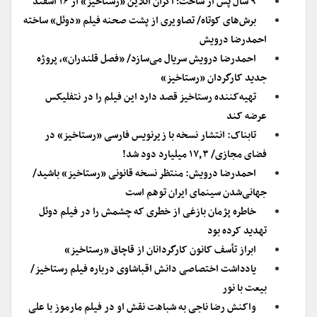
۹ سال پس از ساخت؛ اکران آنلاین «رستاخیز» از ۱۶ اسفند
برش‌های کوتاه/ تصاویری از پشت صحنه فیلم «دوئل» ساخته
احمدرضا درویش
احمدرضا درویش سریال می‌سازد/ «فصل قلندران»، پروژه
جدید کارگردان «رستاخیز»
تهیه‌کننده رستاخیز قصد دارد این فیلم را در نتفلیکس
عرضه کند
تابناک: انتشار نسخه با زیرنویس فارسی «رستاخیز» در
فضای مجازی/ ۱۷٫۳ میلیارد دود شد!
احمدرضا درویش: منتظر نسخه قانونی «رستاخیز» باشید/
جهانی‌شدن سینمای ایران توهم است
خاطره پژمان بازغی از خطری که چشمش را در فیلم دوئل
تهدید کرده بود
ابراز تأسف کانون کارگردانان از قاچاق «رستاخیز»
یادداشت اختصاصی دانش اقباشاوی درباره فیلم رستاخیز/
بیعت با نور
واکنش رضا ناجی به شباهت نقش او در فیلم مارموز با علی