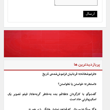
پربازدیدترین ها
«فراموشخانه»؛ قربانیان فراموش‌شده‌ی تاریخ
«استخر»؛ خواستن یا نخواستن؟
گفت‌وگو با کارگردان «طلاقم بده به خاطر گربه ها»/ فیلم تصویر یک
اسکیزوفرنی حاد است
«گل سنگ»؛ سریالی که قواعد نمایش خانگی را بر هم زد