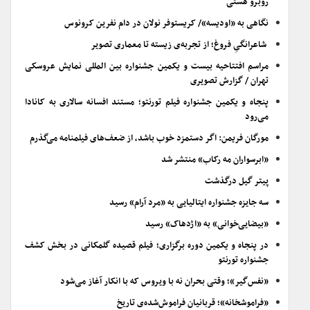
روبرو هستی
نگاهی به «اودیسه»/ کریستوفر نولان در دام نفرین کرونوس
شاعرانگیِ فروغ؛ از تجربه‌ی زیسته تا معماری تصویر
مراسم افتتاحیه بیست و یکمین جشنواره بین المللی نمایش عروسکی
تهران / گزارش تصویری
پنجاه و یکمین جشنواره فیلم تورنتو؛ مستند افسانه سالاری به کانادا
می‌رود
مورگان فریمن: اگر دستمزد خوب باشد، از ضعف‌های فیلمنامه می‌گذرم
«ابرسواران مه رکاب» منتشر شد
پیتر گیل درگذشت
سه جایزه جشنواره ایتالیایی به «مرد آرام» رسید
«بیضایی‌خوانی» به «اژدهاک» رسید
در پنجاه و یکمین دوره برگزاری؛ فیلم قصیده گلمکانی در بخش کشف
جشنواره تورنتو
«نفس‌گیر»؛ وقتی بحران نه با ویروس که با انکار آغاز می‌شود
«فراموشخانه»؛ قربانیان فراموش‌شده‌ی تاریخ