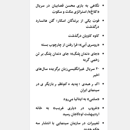
نگاهی به بازی محسن قصابیان در سریال
«کلاغ»/ استراتژی مکث و سکوت
فوت یکی از برندگان اسکار؛ گلن هانسارد
درگذشت
کاوه کاویان درگذشت
«روسری آبی»؛ فرا رفتن از چارچوب بسته
«جای دندان پلنگ»؛ جای دندان پلنگ بر تن
زخمی گربه
۲۰ سریال غیرانگلیسی‌زبان برگزیده سال‌های
اخیر
اکبر عبدی؛ پدیده کم‌نظیر بازیگری در
سینمای ایران
«سامی» به ایتالیا می‌رود
«غروب در دیاری غریب» به خانه
اردیبهشت اودلاجان رسید
تغییرات در سازمان سینمایی با انتشار سه
حکم جدید