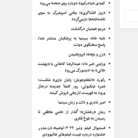
کمدی «مادرکیو» دوباره روی صحنه می‌رود
«روز افشاگری»؛ وقتی اسپیلبرگ به سوی
ناشناخته‌ها بازمی‌گردد
مریم همتیان درگذشت
نامه خانه سینما به پزشکیان منتشر شد/
پاسخ سخنگوی دولت
«زن و بچه»؛ فروپاشیدن
ورایتی خبر داد؛ عبدالرضا کاهانی با «بهشت
خالی» به ادینبورگ می‌رود
رکورد «انتقام‌جویان: پایان بازی» شکست؛
«مرد عنکبوتی: روز کاملاً جدید» درحال
ورود به فهرست تاریخی فروش گیشه
امیر نادری و ذات و زبان سینما
رمان «رخشان»؛ گُذار از خامیِ عاطفی تا
رسیدن به بلوغ فکری
فستیوال فیلم ونیز ۲۰۲۶؛ توضیحات مدیر
جشنواره درباره غیبت فیلم‌های هالیوودی