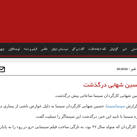
صلی
خبر
گزارش
نقد / یادداشت
گفت و گو
سینمای جهان
عکس
فیلم و صدا
نوستالژی
چهره
 : 183816
ین شهابی درگذشت
ن شهابی کارگردان سینما ساعاتی پیش درگذشت.
گزارش
سینماسینما
، حسین شهابی کارگردان سینما به دلیل عوارض ناشی از بیماری 
ه سینما با تایید این خبر، درگذشت این سینماگر را تسلیت گفت.
این کارگردان که متولد سال ۴۶ بود، به تازگی ساخت فیلم سینمایی «رو در رو» را به پ