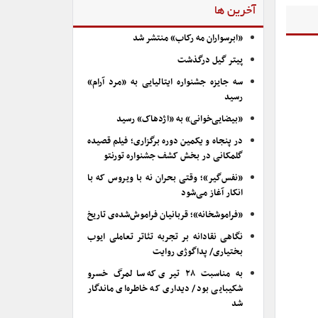
آخرین ها
«ابرسواران مه رکاب» منتشر شد
پیتر گیل درگذشت
سه جایزه جشنواره ایتالیایی به «مرد آرام»
رسید
«بیضایی‌خوانی» به «اژدهاک» رسید
در پنجاه و یکمین دوره برگزاری؛ فیلم قصیده
گلمکانی در بخش کشف جشنواره تورنتو
«نفس‌گیر»؛ وقتی بحران نه با ویروس که با
انکار آغاز می‌شود
«فراموشخانه»؛ قربانیان فراموش‌شده‌ی تاریخ
نگاهی نقادانه بر تجربه تئاتر تعاملی ایوب
بختیاری/ پداگوژی روایت
به مناسبت ۲۸ تیری که سالمرگ خسرو
شکیبایی بود/ دیداری که خاطره‌ای ماندگار
شد