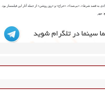
ادی به قصد شرط»، «بی‌صدا»، «حراج» و «روز روشن» از جمله آثار این فیلمساز بود.
: مهر