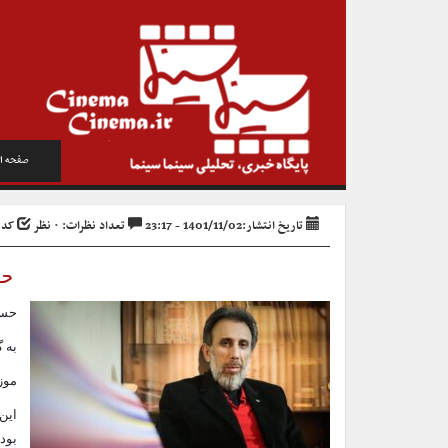
صفحه ا
تاریخ انتشار:1401/11/02 - 23:17
تعداد نظرات: ۰ نظر
کد خبر
حس
حسی
به 
موز
بود.