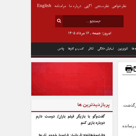
نظرخواهی
نظرسنجی
آگهی
درباره ما
مرامنامه
English
امروز: جمعه , ۱۶ مرداد ۱۴۰۵
 ها
تلویزیون
نمایش خانگی
تئاتر
کسب و کارها
پلاس
پربازدیدترین ها
درگذشت.
گفت‌وگو با بازیگر فیلم باران/ دوست دارم
دوباره بازی کنم
ایان رسانده
«فراموشخانه»؛ قربانیان فراموش‌شده‌ی تاریخ