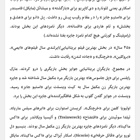
اسکاری یعنی لئوناردو دی‌کاپریو برای «بازگشته» و میشائل (مایکل) فاسبندر
برای «استیو جابز» را در مقام رقیب پیش رو داشت. پل دانو برای «عشق و
بخشش» و تام هاردی برای «افسانه»، دیگر نامزدهای این بخش بودند.
(رامپلینگ و کورتنی هیچ کدام نامزد جایزه بفتا نشده‌اند.)
«۴۵ سال» در بخش بهترین فیلم بریتانیایی/ایرلندی سال فیلم‌های «ایمی»،
«بروکلین»، «خرچنگ» و «جاده لندن» رقابت داشت.
در مجموع، بازیگران بریتانیایی جوایز بخش بازیگری را درو کردند. مارک
رایلنس برای «پل جاسوس‌ها» بهترین بازیگر مرد مکمل سال شناخته شد و جایزه
بهترین بازیگر زن مکمل سال به کیت وینسلت برای «استیو جابز» رسید.
وینسلت در جوایز گلدن گلوب به شکل غافلگیرکننده‌ای جایزه این بخش را برد.
اولیویا کلمن برای «خرچنگ»، کریستن استوارت برای «ابرهای سیلس ماریا»،
تیلدا سوئینتن برای «افتضاح» (Trainwreck) و آلیسیا ویکاندر برای «اکس
ماکینا»، دیگر نامزدهای جایزه بهترین بازیگر زن مکمل سال بودند. بنیسیو دل
تورو برای «قاتل حرفه‌ای» (Sicario)، اسکار آیزاک برای «اکس ماکینا»، مایکل