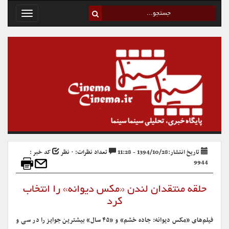
Toggle
avigation
تاریخ انتشار:1394/10/28 - 11:28
تعداد نظرات: ۰ نظر
کد خبر :
9944
حلقه منتقدان لندن «مکس دیوانه» را انتخاب
کرد
فیلم‌های «مکس دیوانه: جاده خشم» و «۴۵ سال» بیشترین جوایز را در سی و