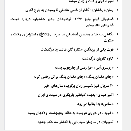
امیر نادری و ذات و زبان سینما
رمان «رخشان»؛ گُذار از خامیِ عاطفی تا رسیدن به بلوغ فکری
فستیوال فیلم ونیز ۲۰۲۶؛ توضیحات مدیر جشنواره درباره غیبت
فیلم‌های هالیوودی
نگاهی به بازی محسن قصابیان در سریال «کلاغ»/ استراتژی مکث و
سکوت
فوت یکی از برندگان اسکار؛ گلن هانسارد درگذشت
کاوه کاویان درگذشت
«روسری آبی»؛ فرا رفتن از چارچوب بسته
«جای دندان پلنگ»؛ جای دندان پلنگ بر تن زخمی گربه
۲۰ سریال غیرانگلیسی‌زبان برگزیده سال‌های اخیر
اکبر عبدی؛ پدیده کم‌نظیر بازیگری در سینمای ایران
«سامی» به ایتالیا می‌رود
«غروب در دیاری غریب» به خانه اردیبهشت اودلاجان رسید
تغییرات در سازمان سینمایی با انتشار سه حکم جدید