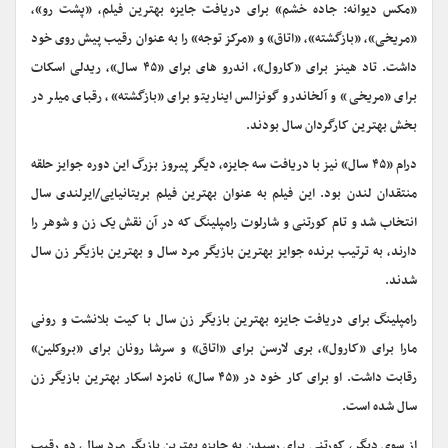
«مکس دیوانه: جاده خشم» برای دریافت جایزه بهترین فیلم، «پشت رو»،
«مریخی»، «بازگشته»، «اتاق» و «مرکز توجه» را به عنوان رقیب پیش روی خود
داشت. تاد هینز برای «کارول»، اندرو های برای «۴۵ سال»، ریدلی اسکات
برای «مریخی» و آلخاندرو گونزالس ایناریتو برای «بازگشته»، رقبای میلر در
بخش بهترین کارگردان سال بودند.
درام «۴۵ سال» نیز با دریافت سه جایزه، دیگر پیروز بزرگ این دوره جوایز حلقه
منتقدان لندن بود. این فیلم به عنوان بهترین فیلم بریتانیایی/ایرلندی سال
انتخاب شد و تام کورتنی و شارلوت رامپلینگ که در آن نقش یک زن و شوهر را
دارند، به ترتیب برنده جوایز بهترین بازیگر مرد سال و بهترین بازیگر زن سال
شدند.
رامپلینگ برای دریافت جایزه بهترین بازیگر زن سال با کیت بلانشت و رونی
مارا برای «کارول»، بری لارسن برای «اتاق» و سرشا رونان برای «بروکلین»
رقابت داشت. او برای کار خود در «۴۵ سال» نامزد اسکار بهترین بازیگر زن
سال شده است.
از سوی دیگر، کورتنی برای رسیدن به جایزه بهترین بازیگر مرد سال، دو رقیب