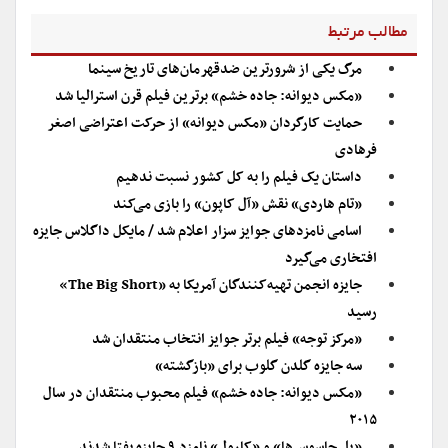
مطالب مرتبط
مرگ یکی از شرورترین ضدقهرمان‌های تاریخ سینما
«مکس دیوانه: جاده خشم» برترین فیلم قرن استرالیا شد
حمایت کارگردان «مکس دیوانه»‌ از حرکت اعتراضی اصغر
فرهادی
داستان یک فیلم را به کل کشور نسبت ندهیم
«تام هاردی» نقش «آل کاپون» را بازی می‌کند
اسامی نامزدهای جوایز سزار اعلام شد / مایکل داگلاس جایزه
افتخاری می‌گیرد
جایزه انجمن تهیه‌کنندگان آمریکا به «The Big Short»
رسید
«مرکز توجه» فیلم برتر جوایز انتخاب منتقدان شد
سه جایزه گلدن گلوب برای «بازگشته»
«مکس دیوانه: جاده خشم» فیلم محبوب منتقدان در سال
۲۰۱۵
«پل جاسوس‌ها» و «کارول» نامزد ۹ جایزه بفتا شدند