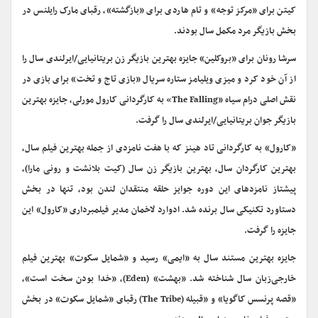
کیتن برای «مرکز توجه» و تام هاردی برای «بازگشته»، رقبای مارک رایلنس در
بخش بازیگر مرد مکمل سال بودند.
سرشا رونان برای «بروکلین» جایزه بهترین بازیگر زن بریتانیایی/ایرلندی سال را
از آن خود کرد و میزی ویلیامز ستاره سریال «بازی تاج و تخت» برای بازی در
نقش اصلی درام سیاه «The Falling» به کارگردانی کارول مورلی، جایزه بهترین
بازیگر جوان بریتانیایی/ایرلندی سال را گرفت.
«کارول» به کارگردانی تاد هینز که با هفت نامزدی از جمله بهترین فیلم سال،
بهترین کارگردان سال، بهترین بازیگر زن سال (کیت بلانشت و رونی مارا)،
پیشتاز نامزدهای این دوره جوایز حلقه منتقدان لندن بود، تنها در بخش
دستاورد تکنیکی سال برنده شد. ادوارد لاخمان مدیر فیلمبرداری «کارول» این
جایزه را گرفت.
جایزه بهترین مستند سال به «ایمی» رسید و «شمایل سکوت» بهترین فیلم
خارجی‌زبان سال شناخته شد. «بهشت» (Eden)، «خدا بودن سخت است»،
«قصه پرنسس کاگویا» و «قبیله (The Tribe) رقبای «شمایل سکوت» در بخش