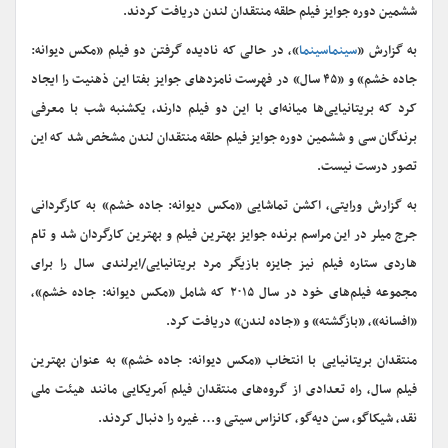
ششمین دوره جوایز فیلم حلقه منتقدان لندن دریافت کردند.
به گزارش «
سینماسینما
»، در حالی که نادیده گرفتن دو فیلم «مکس دیوانه:
جاده خشم» و «۴۵ سال» در فهرست نامزد‌های جوایز بفتا این ذهنیت را ایجاد
کرد که بریتانیایی‌ها میانه‌ای با این دو فیلم دارند، یکشنبه شب با معرفی
برندگان سی و ششمین دوره جوایز فیلم حلقه منتقدان لندن مشخص شد که این
تصور درست نیست.
به گزارش ورایتی، اکشن تماشایی «مکس دیوانه: جاده خشم» به کارگردانی
جرج میلر در این مراسم برنده جوایز بهترین فیلم و بهترین کارگردان شد و تام
هاردی ستاره فیلم نیز جایزه بازیگر مرد بریتانیایی/ایرلندی سال را برای
مجموعه فیلم‌های خود در سال ۲۰۱۵ که شامل «مکس دیوانه: جاده خشم»،
«افسانه»، «بازگشته» و «جاده لندن» دریافت کرد.
منتقدان بریتانیایی با انتخاب «مکس دیوانه: جاده خشم» به عنوان بهترین
فیلم سال، راه تعدادی از گروه‌های منتقدان فیلم آمریکایی مانند هیئت ملی
نقد، شیکاگو، سن دیه‌گو، کانزاس سیتی و… غیره را دنبال کردند.