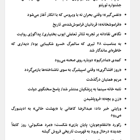
جشنواره تورنتو
«نفس‌گیر»؛ وقتی بحران نه با ویروس که با انکار آغاز می‌شود
«فراموشخانه»؛ قربانیان فراموش‌شده‌ی تاریخ
نگاهی نقادانه بر تجربه تئاتر تعاملی ایوب بختیاری/ پداگوژی روایت
به مناسبت ۲۸ تیری که سالمرگ خسرو شکیبایی بود/ دیداری که
خاطره‌ای ماندگار شد
کمدی «مادرکیو» دوباره روی صحنه می‌رود
«روز افشاگری»؛ وقتی اسپیلبرگ به سوی ناشناخته‌ها بازمی‌گردد
مریم همتیان درگذشت
نامه خانه سینما به پزشکیان منتشر شد/ پاسخ سخنگوی دولت
«زن و بچه»؛ فروپاشیدن
ورایتی خبر داد؛ عبدالرضا کاهانی با «بهشت خالی» به ادینبورگ
می‌رود
رکورد «انتقام‌جویان: پایان بازی» شکست؛ «مرد عنکبوتی: روز کاملاً
جدید» درحال ورود به فهرست تاریخی فروش گیشه