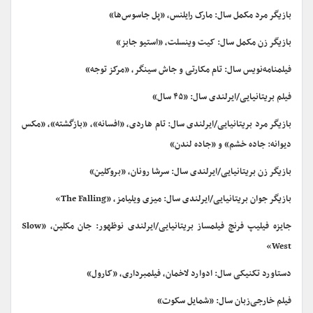
بازیگر مرد مکمل سال: مارک رایلنس، «پل جاسوس‌ها»
بازیگر زن مکمل سال: کیت وینسلت، «استیو جابز»
فیلمنامه‌نویس سال: تام مکارتی و جاش سینگر، «مرکز توجه»
فیلم بریتانیایی/ایرلندی سال: «۴۵ سال»
بازیگر مرد بریتانیایی/ایرلندی سال: تام هاردی، «افسانه»، «بازگشته»، «مکس
دیوانه: جاده خشم» و «جاده لندن»
بازیگر زن بریتانیایی/ایرلندی سال: سرشا رونان، «بروکلین»
بازیگر جوان بریتانیایی/ایرلندی سال: میزی ویلیامز، «The Falling»
جایزه فیلیپ فرنچ فیلمساز بریتانیایی/ایرلندی نوظهور: جان مکلین، «Slow
West»
دستاورد تکنیکی سال: ادوارد لاخمان، فیلمبرداری، «کارول»
فیلم خارجی‌زبان سال: «شمایل سکوت»