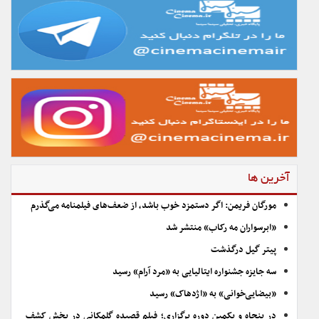
آخرین ها
مورگان فریمن: اگر دستمزد خوب باشد، از ضعف‌های فیلمنامه می‌گذرم
«ابرسواران مه رکاب» منتشر شد
پیتر گیل درگذشت
سه جایزه جشنواره ایتالیایی به «مرد آرام» رسید
«بیضایی‌خوانی» به «اژدهاک» رسید
در پنجاه و یکمین دوره برگزاری؛ فیلم قصیده گلمکانی در بخش کشف