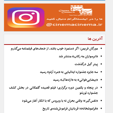
آخرین ها
مورگان فریمن: اگر دستمزد خوب باشد، از ضعف‌های فیلمنامه می‌گذرم
«ابرسواران مه رکاب» منتشر شد
پیتر گیل درگذشت
سه جایزه جشنواره ایتالیایی به «مرد آرام» رسید
«بیضایی‌خوانی» به «اژدهاک» رسید
در پنجاه و یکمین دوره برگزاری؛ فیلم قصیده گلمکانی در بخش کشف
جشنواره تورنتو
«نفس‌گیر»؛ وقتی بحران نه با ویروس که با انکار آغاز می‌شود
«فراموشخانه»؛ قربانیان فراموش‌شده‌ی تاریخ