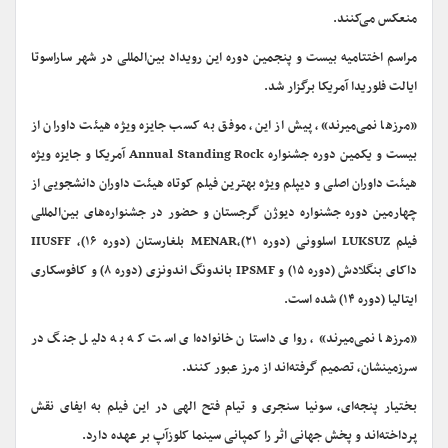
منعکس می‌کنند.
مراسم اختتامیه بیست و پنجمین دوره این رویداد بین‌المللی در شهر ساراسوتا
ایالت فلوریدا آمریکا برگزار شد.
«مرزها نمی‌میرند»، پیش ‌از این، موفق به کسب جایزه ویژه هیئت داوران از
بیست و یکمین دوره جشنواره Annual Standing Rock آمریکا و جایزه ویژه
هیئت داوران اصلی و دیپلم ویژه بهترین فیلم کوتاه هیئت داوران دانشجویی از
چهارمین دوره جشنواره دیوژن گرجستان و حضور در جشنواره‌های بین‌المللی
فیلم LUKSUZ اسلوونی (دوره ۲۱)،MENAR بلغارستان (دوره ۱۶)، IIUSFF
داکای بنگلادش (دوره ۱۵) و IPSMF باندونگ اندونزی (دوره ۸) و کافوسکاری
ایتالیا (دوره ۱۴) شده است.
«مرزها نمی‌میرند»، روای داستان خانواده‌ای است که به دلیل جنگ در
سرزمینشان، تصمیم گرفته‌اند از مرز عبور کنند.
بختیار پنجه‌ای، سونیا سنجری و تیام فتح الهی در این فیلم به ایفای نقش
پرداخته‌اند و پخش جهانی اثر را کمپانی سینما کلوزآپ بر عهده دارد.