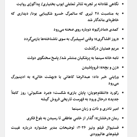
نگاهی نقادانه بر تجربه تئاتر تعاملی ایوب بختیاری/ پداگوژی روایت
به مناسبت ۲۸ تیری که سالمرگ خسرو شکیبایی بود/ دیداری که
خاطره‌ای ماندگار شد
کمدی «مادرکیو» دوباره روی صحنه می‌رود
«روز افشاگری»؛ وقتی اسپیلبرگ به سوی ناشناخته‌ها بازمی‌گردد
مریم همتیان درگذشت
نامه خانه سینما به پزشکیان منتشر شد/ پاسخ سخنگوی دولت
«زن و بچه»؛ فروپاشیدن
ورایتی خبر داد؛ عبدالرضا کاهانی با «بهشت خالی» به ادینبورگ
می‌رود
رکورد «انتقام‌جویان: پایان بازی» شکست؛ «مرد عنکبوتی: روز کاملاً
جدید» درحال ورود به فهرست تاریخی فروش گیشه
امیر نادری و ذات و زبان سینما
رمان «رخشان»؛ گُذار از خامیِ عاطفی تا رسیدن به بلوغ فکری
فستیوال فیلم ونیز ۲۰۲۶؛ توضیحات مدیر جشنواره درباره غیبت
فیلم‌های هالیوودی