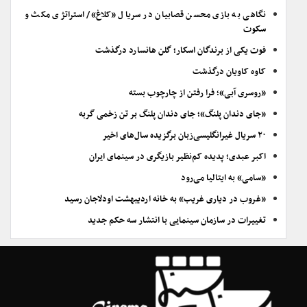
نگاهی به بازی محسن قصابیان در سریال «کلاغ»/ استراتژی مکث و
سکوت
فوت یکی از برندگان اسکار؛ گلن هانسارد درگذشت
کاوه کاویان درگذشت
«روسری آبی»؛ فرا رفتن از چارچوب بسته
«جای دندان پلنگ»؛ جای دندان پلنگ بر تن زخمی گربه
۲۰ سریال غیرانگلیسی‌زبان برگزیده سال‌های اخیر
اکبر عبدی؛ پدیده کم‌نظیر بازیگری در سینمای ایران
«سامی» به ایتالیا می‌رود
«غروب در دیاری غریب» به خانه اردیبهشت اودلاجان رسید
تغییرات در سازمان سینمایی با انتشار سه حکم جدید