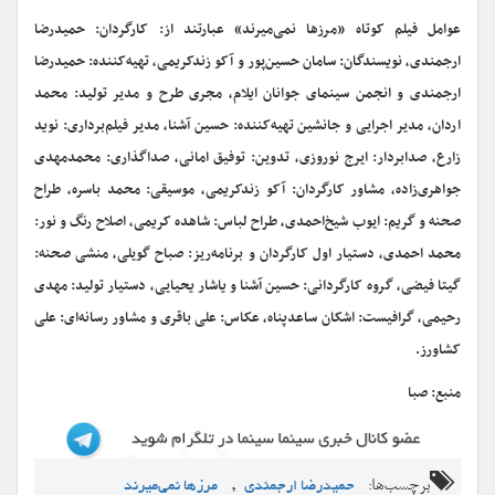
عوامل فیلم کوتاه «مرزها نمی‌میرند» عبارتند از: کارگردان: حمیدرضا
ارجمندی، نویسندگان: سامان حسین‌پور و آکو زندکریمی، تهیه‌کننده: حمیدرضا
ارجمندی و انجمن سینمای جوانان ایلام، مجری طرح و مدیر تولید: محمد
اردان، مدیر اجرایی و جانشین تهیه‌کننده: حسین آشنا، مدیر فیلم‌برداری: نوید
زارع، صدابردار: ایرج نوروزی، تدوین: توفیق امانی، صداگذاری: محمدمهدی
جواهری‌زاده، مشاور کارگردان: آکو زندکریمی، موسیقی: محمد باسره، طراح
صحنه و گریم: ایوب شیخ‌احمدی، طراح لباس: شاهده کریمی، اصلاح رنگ و نور:
محمد احمدی، دستیار اول کارگردان و برنامه‌ریز: صباح گویلی، منشی صحنه:
گیتا فیضی، گروه کارگردانی: حسین آشنا و یاشار یحیایی، دستیار تولید: مهدی
رحیمی، گرافیست: اشکان ساعدپناه، عکاس: علی باقری و مشاور رسانه‌ای: علی
کشاورز.
منبع: صبا
برچسب‌ها:
,
حمیدرضا ارجمندی
مرزها نمی‌میرند