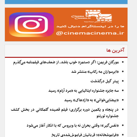
آخرین ها
مورگان فریمن: اگر دستمزد خوب باشد، از ضعف‌های فیلمنامه می‌گذرم
«ابرسواران مه رکاب» منتشر شد
پیتر گیل درگذشت
سه جایزه جشنواره ایتالیایی به «مرد آرام» رسید
«بیضایی‌خوانی» به «اژدهاک» رسید
در پنجاه و یکمین دوره برگزاری؛ فیلم قصیده گلمکانی در بخش کشف
جشنواره تورنتو
«نفس‌گیر»؛ وقتی بحران نه با ویروس که با انکار آغاز می‌شود
«فراموشخانه»؛ قربانیان فراموش‌شده‌ی تاریخ