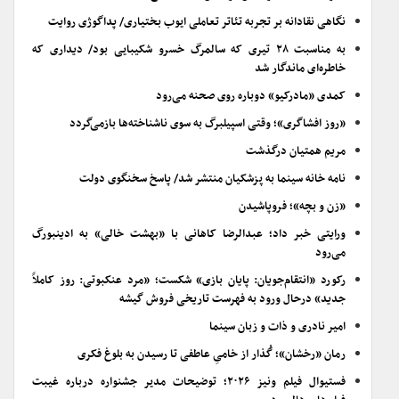
نگاهی نقادانه بر تجربه تئاتر تعاملی ایوب بختیاری/ پداگوژی روایت
به مناسبت ۲۸ تیری که سالمرگ خسرو شکیبایی بود/ دیداری که
خاطره‌ای ماندگار شد
کمدی «مادرکیو» دوباره روی صحنه می‌رود
«روز افشاگری»؛ وقتی اسپیلبرگ به سوی ناشناخته‌ها بازمی‌گردد
مریم همتیان درگذشت
نامه خانه سینما به پزشکیان منتشر شد/ پاسخ سخنگوی دولت
«زن و بچه»؛ فروپاشیدن
ورایتی خبر داد؛ عبدالرضا کاهانی با «بهشت خالی» به ادینبورگ
می‌رود
رکورد «انتقام‌جویان: پایان بازی» شکست؛ «مرد عنکبوتی: روز کاملاً
جدید» درحال ورود به فهرست تاریخی فروش گیشه
امیر نادری و ذات و زبان سینما
رمان «رخشان»؛ گُذار از خامیِ عاطفی تا رسیدن به بلوغ فکری
فستیوال فیلم ونیز ۲۰۲۶؛ توضیحات مدیر جشنواره درباره غیبت