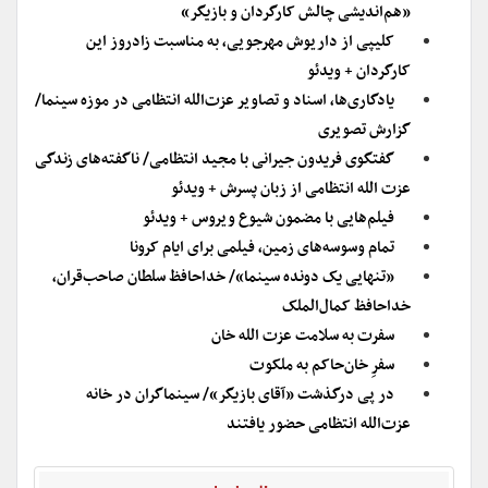
«هم‌اندیشی چالش کارگردان و بازیگر»
کلیپی از داریوش مهرجویی، به مناسبت زادروز این
کارگردان + ویدئو
یادگاری‌ها، اسناد و تصاویر عزت‌الله انتظامی در موزه سینما/
گزارش تصویری
گفتگوی فریدون جیرانی با مجید انتظامی/ ناگفته‌های زندگی
عزت الله انتظامی از زبان پسرش + ویدئو
فیلم‌هایی با مضمون شیوع ویروس + ویدئو
تمام وسوسه‌های زمین، فیلمی برای ایام کرونا
«تنهایی یک دونده سینما»/ خداحافظ سلطان صاحب‌قران،
خداحافظ کمال‌الملک
سفرت به سلامت عزت الله خان
سفرِ خا‌ن‌حاکم به ملکوت
در پی درگذشت «آقای بازیگر»/ سینماگران در خانه
عزت‌الله انتظامی حضور یافتند