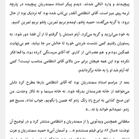
پیچیدند و وارد اتاقی شدند. دیدم پیکر استاد سمندریان پیچیده در پارچه
ترمه روی میز است. آقای انتظامی آنقدر بی‌تاب شده بود که نزدیک بود از حال
برود. با گریه می‌گفت: حمید پاشو، اومدم بریم تمرین، پاشو بریم تمرین کنیم.
به خود می‌لرزید و گریه می‌کرد، آرام دستش را گرفتم تا از آن فضا دور شود. به
رستوران رفتیم کمی نشست شربتی خورد تا حالش سر جا بیاید. هم بی‌نهایت
غمگین بودم و هم عصبانی از کاری که آقای سرسنگی کرده بود، واقعا فکر
نکرده بود این همه هیجان برای سن بالای آقای انتظامی مناسب نیست؟ کمی
که آرام شد او را به خانه برگرداندم.
بعد از مراسم استاد سمندریان بود که آقای انتظامی بارها مطرح کرد دلش
می‌خواهد از خانه هنرمندان بدرقه شود. نه خانه سینما و نه تالار وحدت. من
اون صبح کذایی به ایرج راد زنگ زدم که همین را بگویم، جواب نداد، مسیج هم
زدم. نمیدانم خواند یا نه…»
سلطانی همچنین ویدئویی را از سمندریان و انتظامی منتشر کرد و در توضیح آن
نوشت: «سال ۸۶ برای فیلم مستندم “… و آسمان آبی” حمید سمندریان و عزت