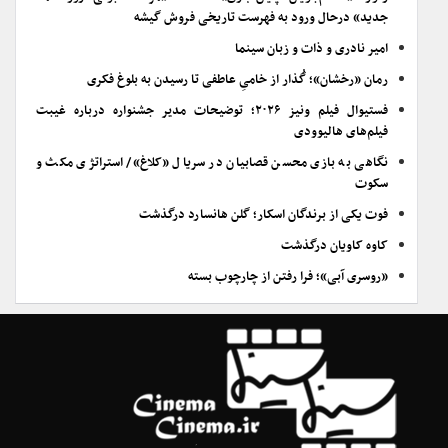
جدید» درحال ورود به فهرست تاریخی فروش گیشه
امیر نادری و ذات و زبان سینما
رمان «رخشان»؛ گُذار از خامیِ عاطفی تا رسیدن به بلوغ فکری
فستیوال فیلم ونیز ۲۰۲۶؛ توضیحات مدیر جشنواره درباره غیبت
فیلم‌های هالیوودی
نگاهی به بازی محسن قصابیان در سریال «کلاغ»/ استراتژی مکث و
سکوت
فوت یکی از برندگان اسکار؛ گلن هانسارد درگذشت
کاوه کاویان درگذشت
«روسری آبی»؛ فرا رفتن از چارچوب بسته