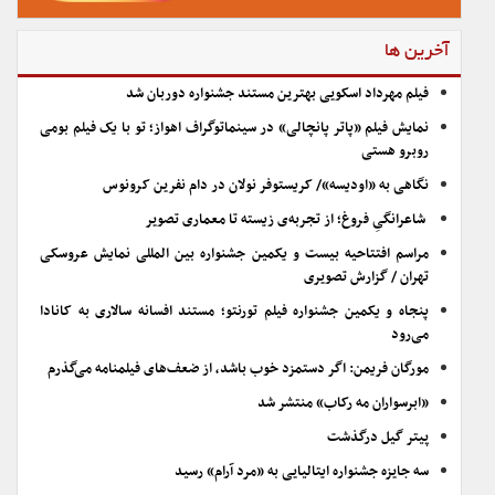
آخرین ها
فیلم مهرداد اسکویی بهترین مستند جشنواره دوربان شد
نمایش فیلم «پاتر پانچالی» در سینماتوگراف اهواز؛ تو با یک فیلم بومی
روبرو هستی
نگاهی به «اودیسه»/ کریستوفر نولان در دام نفرین کرونوس
شاعرانگیِ فروغ؛ از تجربه‌ی زیسته تا معماری تصویر
مراسم افتتاحیه بیست و یکمین جشنواره بین المللی نمایش عروسکی
تهران / گزارش تصویری
پنجاه و یکمین جشنواره فیلم تورنتو؛ مستند افسانه سالاری به کانادا
می‌رود
مورگان فریمن: اگر دستمزد خوب باشد، از ضعف‌های فیلمنامه می‌گذرم
«ابرسواران مه رکاب» منتشر شد
پیتر گیل درگذشت
سه جایزه جشنواره ایتالیایی به «مرد آرام» رسید