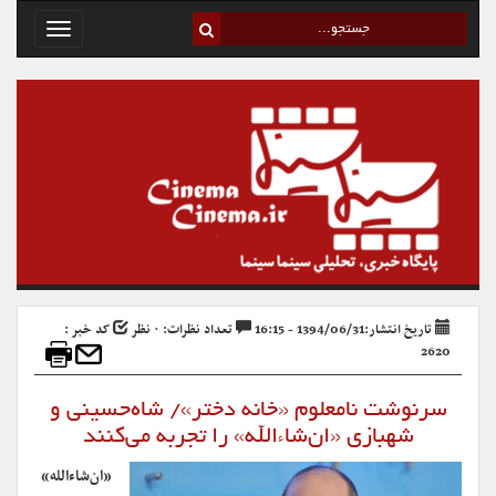
Toggle
avigation
تاریخ انتشار:1394/06/31 - 16:15
تعداد نظرات: ۰ نظر
کد خبر :
2620
سرنوشت نامعلوم «خانه دختر»/ شاه‌حسینی و
شهبازی «ان‌شاءالله» را تجربه می‌کنند
«ان‌شاءالله»