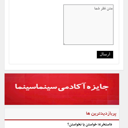
پربازدیدترین ها
«استخر»؛ خواستن یا نخواستن؟