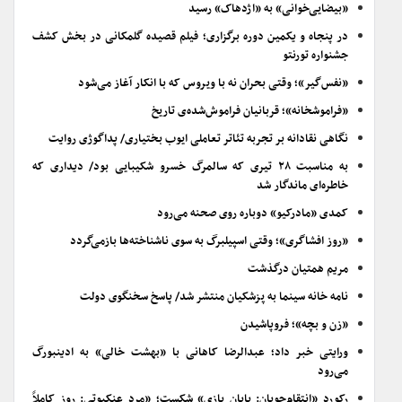
«بیضایی‌خوانی» به «اژدهاک» رسید
در پنجاه و یکمین دوره برگزاری؛ فیلم قصیده گلمکانی در بخش کشف
جشنواره تورنتو
«نفس‌گیر»؛ وقتی بحران نه با ویروس که با انکار آغاز می‌شود
«فراموشخانه»؛ قربانیان فراموش‌شده‌ی تاریخ
نگاهی نقادانه بر تجربه تئاتر تعاملی ایوب بختیاری/ پداگوژی روایت
به مناسبت ۲۸ تیری که سالمرگ خسرو شکیبایی بود/ دیداری که
خاطره‌ای ماندگار شد
کمدی «مادرکیو» دوباره روی صحنه می‌رود
«روز افشاگری»؛ وقتی اسپیلبرگ به سوی ناشناخته‌ها بازمی‌گردد
مریم همتیان درگذشت
نامه خانه سینما به پزشکیان منتشر شد/ پاسخ سخنگوی دولت
«زن و بچه»؛ فروپاشیدن
ورایتی خبر داد؛ عبدالرضا کاهانی با «بهشت خالی» به ادینبورگ
می‌رود
رکورد «انتقام‌جویان: پایان بازی» شکست؛ «مرد عنکبوتی: روز کاملاً