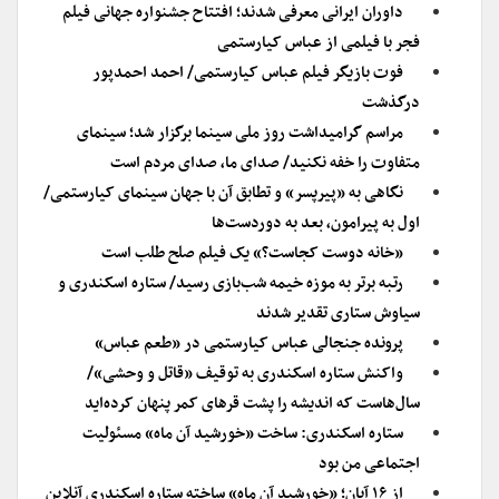
داوران ایرانی معرفی شدند؛ افتتاح جشنواره جهانی فیلم
فجر با فیلمی از عباس کیارستمی
فوت بازیگر فیلم عباس کیارستمی/ احمد احمدپور
درگذشت
مراسم گرامیداشت روز ملی سینما برگزار شد؛ سینمای
متفاوت را خفه نکنید/ صدای ما، صدای مردم است
نگاهی به «پیرپسر» و تطابق آن با جهان سینمای کیارستمی/
اول به پیرامون، بعد به دوردست‌ها
«خانه دوست کجاست؟» یک فیلم صلح طلب است
رتبه برتر به موزه خیمه شب‌بازی رسید/ ستاره اسکندری و
سیاوش ستاری تقدیر شدند
پرونده جنجالی عباس کیارستمی در «طعم عباس»
واکنش ستاره اسکندری به توقیف «قاتل و وحشی»/
سال‌هاست که اندیشه را پشت قرهای کمر پنهان کرده‌اید
ستاره اسکندری: ساخت «خورشید آن ماه» مسئولیت
اجتماعی من بود
از ۱۶ آبان؛ «خورشید آن ماه» ساخته ستاره اسکندری آنلاین