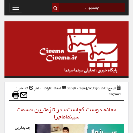
Toggle
avigation
تاریخ انتشار:1404/01/25 - 22:48
تعداد نظرات: ۰ نظر
کد خبر :
207662
«خانه دوست کجاست» در تازه‌ترین قسمت
سینماماجرا
جدیدترین