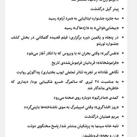
پیتر گیل درگذشت
سه جایزه جشنواره ایتالیایی به «مرد آرام» رسید
«بیضایی‌خوانی» به «اژدهاک» رسید
در پنجاه و یکمین دوره برگزاری؛ فیلم قصیده گلمکانی در بخش کشف
جشنواره تورنتو
«نفس‌گیر»؛ وقتی بحران نه با ویروس که با انکار آغاز می‌شود
«فراموشخانه»؛ قربانیان فراموش‌شده‌ی تاریخ
نگاهی نقادانه بر تجربه تئاتر تعاملی ایوب بختیاری/ پداگوژی روایت
به مناسبت ۲۸ تیری که سالمرگ خسرو شکیبایی بود/ دیداری که
خاطره‌ای ماندگار شد
کمدی «مادرکیو» دوباره روی صحنه می‌رود
«روز افشاگری»؛ وقتی اسپیلبرگ به سوی ناشناخته‌ها بازمی‌گردد
مریم همتیان درگذشت
نامه خانه سینما به پزشکیان منتشر شد/ پاسخ سخنگوی دولت
«زن و بچه»؛ فروپاشیدن