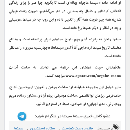
او ادامه داد: «سینما ماجرا» بهانه‌ای است تا بگویم چرا هنر را برای زندگی
انتخاب کرده‌ایم و دنبال چه معنایی در هنر می‌گشتیم. صورت زشت «پولی
شدن» همه چیز هویت همه آثار را تغییر داده و این رویه چه در سینما، موسیقی
و چه در تئاتر و دیگر هنرها رخ داده است.
سینما ماجرا به پانزده فیلم مهم تاریخ سینمای ایران پرداخته‌ است و مقاطع
مختلف تاریخ سینما از«حاجی آقا آکتور سینما»تا «چهارشنبه سوری» را مدنظر
داشته است.
علاقمندان جهت تماشای این برنامه می توانند به سایت آپارات
www.aparat.com/negahe_mana مراجعه کنند.
سایر عوامل این مجموعه عبارتند از: ساخت موشن و تدوین: امیرحسین نجاح،
حامدفرهی، پژمان ابوالقاسمی، ساخت موسیقی: پیام آزادی، مشاور رسانه: مریم
رودبارانی، مدیر اجرایی: آوا صیادی، ضبط در استودیو اتانیو.
برچسب‌ها:
,
,
خانه دوست کجاست
ستاره اسکندری
سینما