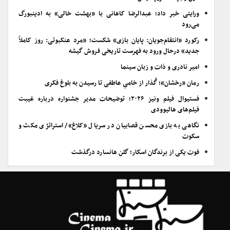
ورایتی خبر داد؛ عبدالرضا کاهانی با «بهشت خالی» به ادینبورگ
می‌رود
رکورد «انتقام‌جویان: پایان بازی» شکست؛ «مرد عنکبوتی: روز کاملاً
جدید» درحال ورود به فهرست تاریخی فروش گیشه
امیر نادری و ذات و زبان سینما
رمان «رخشان»؛ گُذار از خامیِ عاطفی تا رسیدن به بلوغ فکری
فستیوال فیلم ونیز ۲۰۲۶؛ توضیحات مدیر جشنواره درباره غیبت
فیلم‌های هالیوودی
نگاهی به بازی محسن قصابیان در سریال «کلاغ»/ استراتژی مکث و
سکوت
فوت یکی از برندگان اسکار؛ گلن هانسارد درگذشت