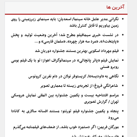
آخرین ها
نگرانی مدیر عامل خانه سینما/ اسعدیان: باید سینمای زیرزمینی را روی
زمین بیاوریم تا قابل کنترل باشد
در نشست خبری سیمافیلم مطرح شد؛ آخرین وضعیت تولید و پخش
«پایتخت۸»، «مرد سه هزار چهره»، «سلمان فارسی» و…
فیلم مهرداد اسکویی بهترین مستند جشنواره دوربان شد
نمایش فیلم «پاتر پانچالی» در سینماتوگراف اهواز؛ تو با یک فیلم بومی
روبرو هستی
نگاهی به «اودیسه»/ کریستوفر نولان در دام نفرین کرونوس
شاعرانگیِ فروغ؛ از تجربه‌ی زیسته تا معماری تصویر
مراسم افتتاحیه بیست و یکمین جشنواره بین المللی نمایش عروسکی
تهران / گزارش تصویری
پنجاه و یکمین جشنواره فیلم تورنتو؛ مستند افسانه سالاری به کانادا
می‌رود
مورگان فریمن: اگر دستمزد خوب باشد، از ضعف‌های فیلمنامه می‌گذرم
«ابرسواران مه رکاب» منتشر شد