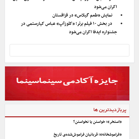
اکران می‌شود
نمایش «طعم گیلاس» در قزاقستان
در بخش ۱۰ فیلم برتر؛ «کلوزآپ» عباس کیارستمی در
جشنواره ایدفا اکران می‌شود
پربازدیدترین ها
«استخر»؛ خواستن یا نخواستن؟
«فراموشخانه»؛ قربانیان فراموش‌شده‌ی تاریخ