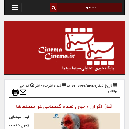
Toggle
avigation
تاریخ انتشار:1399/12/27 - 14:21
تعداد نظرات: ۰ نظر
کد خبر :
152889
آغاز اکران «خون شد» کیمیایی در سینماها
فیلم سینمایی
«خون شد» به