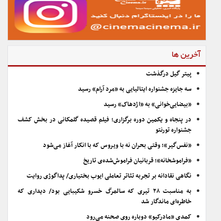
آخرین ها
پیتر گیل درگذشت
سه جایزه جشنواره ایتالیایی به «مرد آرام» رسید
«بیضایی‌خوانی» به «اژدهاک» رسید
در پنجاه و یکمین دوره برگزاری؛ فیلم قصیده گلمکانی در بخش کشف
جشنواره تورنتو
«نفس‌گیر»؛ وقتی بحران نه با ویروس که با انکار آغاز می‌شود
«فراموشخانه»؛ قربانیان فراموش‌شده‌ی تاریخ
نگاهی نقادانه بر تجربه تئاتر تعاملی ایوب بختیاری/ پداگوژی روایت
به مناسبت ۲۸ تیری که سالمرگ خسرو شکیبایی بود/ دیداری که
خاطره‌ای ماندگار شد
کمدی «مادرکیو» دوباره روی صحنه می‌رود