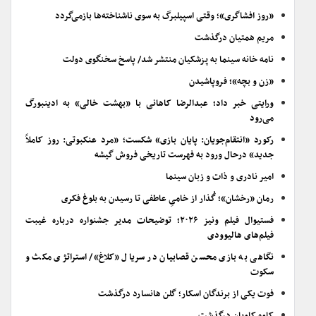
«روز افشاگری»؛ وقتی اسپیلبرگ به سوی ناشناخته‌ها بازمی‌گردد
مریم همتیان درگذشت
نامه خانه سینما به پزشکیان منتشر شد/ پاسخ سخنگوی دولت
«زن و بچه»؛ فروپاشیدن
ورایتی خبر داد؛ عبدالرضا کاهانی با «بهشت خالی» به ادینبورگ
می‌رود
رکورد «انتقام‌جویان: پایان بازی» شکست؛ «مرد عنکبوتی: روز کاملاً
جدید» درحال ورود به فهرست تاریخی فروش گیشه
امیر نادری و ذات و زبان سینما
رمان «رخشان»؛ گُذار از خامیِ عاطفی تا رسیدن به بلوغ فکری
فستیوال فیلم ونیز ۲۰۲۶؛ توضیحات مدیر جشنواره درباره غیبت
فیلم‌های هالیوودی
نگاهی به بازی محسن قصابیان در سریال «کلاغ»/ استراتژی مکث و
سکوت
فوت یکی از برندگان اسکار؛ گلن هانسارد درگذشت