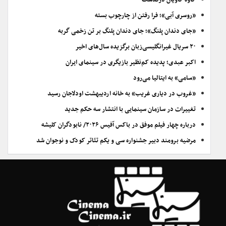
کاوه کاویان درگذشت
«روسری آبی»؛ فرا رفتن از چارچوب بسته
«جای دندان پلنگ»؛ جای دندان پلنگ بر تن زخمی گربه
۲۰ سریال غیرانگلیسی‌زبان برگزیده سال‌های اخیر
اکبر عبدی؛ پدیده کم‌نظیر بازیگری در سینمای ایران
«سامی» به ایتالیا می‌رود
«غروب در دیاری غریب» به خانه اردیبهشت اودلاجان رسید
تغییرات در سازمان سینمایی با انتشار سه حکم جدید
درباره چهار فیلم موفق در باکس آفیس ۲۰۲۶/ نابودگران کلیشه
مرضیه برومند دبیر جشنواره سی و یکم تئاتر کودک و نوجوان شد