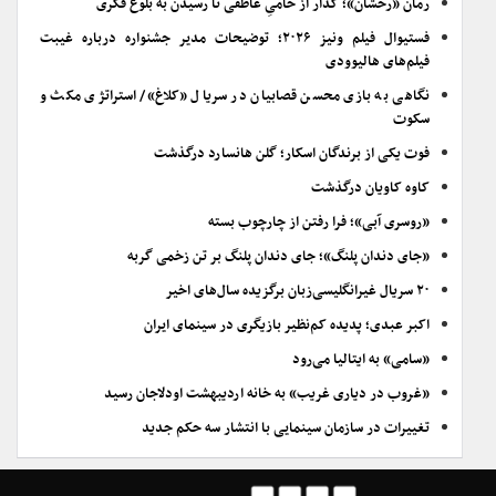
رمان «رخشان»؛ گُذار از خامیِ عاطفی تا رسیدن به بلوغ فکری
فستیوال فیلم ونیز ۲۰۲۶؛ توضیحات مدیر جشنواره درباره غیبت
فیلم‌های هالیوودی
نگاهی به بازی محسن قصابیان در سریال «کلاغ»/ استراتژی مکث و
سکوت
فوت یکی از برندگان اسکار؛ گلن هانسارد درگذشت
کاوه کاویان درگذشت
«روسری آبی»؛ فرا رفتن از چارچوب بسته
«جای دندان پلنگ»؛ جای دندان پلنگ بر تن زخمی گربه
۲۰ سریال غیرانگلیسی‌زبان برگزیده سال‌های اخیر
اکبر عبدی؛ پدیده کم‌نظیر بازیگری در سینمای ایران
«سامی» به ایتالیا می‌رود
«غروب در دیاری غریب» به خانه اردیبهشت اودلاجان رسید
تغییرات در سازمان سینمایی با انتشار سه حکم جدید