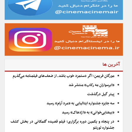
آخرین ها
مورگان فریمن: اگر دستمزد خوب باشد، از ضعف‌های فیلمنامه می‌گذرم
«ابرسواران مه رکاب» منتشر شد
پیتر گیل درگذشت
سه جایزه جشنواره ایتالیایی به «مرد آرام» رسید
«بیضایی‌خوانی» به «اژدهاک» رسید
در پنجاه و یکمین دوره برگزاری؛ فیلم قصیده گلمکانی در بخش کشف
جشنواره تورنتو