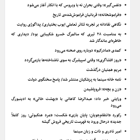
«نفس‌گیر»؛ وقتی بحران نه با ویروس که با انکار آغاز می‌شود
«فراموشخانه»؛ قربانیان فراموش‌شده‌ی تاریخ
نگاهی نقادانه بر تجربه تئاتر تعاملی ایوب بختیاری/ پداگوژی روایت
به مناسبت ۲۸ تیری که سالمرگ خسرو شکیبایی بود/ دیداری که
خاطره‌ای ماندگار شد
کمدی «مادرکیو» دوباره روی صحنه می‌رود
«روز افشاگری»؛ وقتی اسپیلبرگ به سوی ناشناخته‌ها بازمی‌گردد
مریم همتیان درگذشت
نامه خانه سینما به پزشکیان منتشر شد/ پاسخ سخنگوی دولت
«زن و بچه»؛ فروپاشیدن
ورایتی خبر داد؛ عبدالرضا کاهانی با «بهشت خالی» به ادینبورگ
می‌رود
رکورد «انتقام‌جویان: پایان بازی» شکست؛ «مرد عنکبوتی: روز کاملاً
جدید» درحال ورود به فهرست تاریخی فروش گیشه
امیر نادری و ذات و زبان سینما