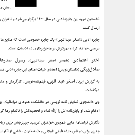
رمان م
ارسال کنند.
جایزه‌ ادبی «اصغر عبداللهی» یک جایزه خصوصی است که منابع مالی
بررسی خواهد کرد و تمرکزش بر ماجراپردازی در ادبیات است.
اختر اعتمادی
رسول صدرعام
(همسر اصغر عبداللهی)،
صادق‌بیگی
(داستان‌نویس) اعضای هیات امنای این جایزه ادبی هس
اصغر عبداللهی،
به گزارش ایرنا،
درگذشت.
وی دانشجوی نمایش نامه نویسی در دانشکده هنرهای دراماتیک بود
ادغام شد، او پایان‌نامه‌اش را ارائه نداد و تحصیلاتش را ناتمام رها کرد
نگارش فیلمنامه‌ هایی همچون
خواهران غریب، جهیزیه‌ای برای رب
چتری برای دو نفر، خداحافظی طولانی
و
خانه خلوت
بخشی از آثار ا