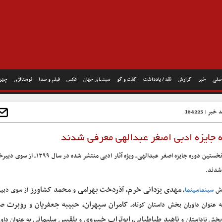
صلی
خبر
گزارش
نقد / یادداشت
گفت و گو
سینمای جهان
عکس
فیلم و صدا
نوستالژی
چهره
خبر : 164225
 جایزه ادبی اصغر عبدالهی معرفی شدند
داوران نخستین دوره جایزه اصغر عبدالهی، ویژه آثار ادبی منتشر شد
شدند.
مهدی یزدانی خرم، آذردخت بهرامی
محمد کشاورز
رش
سینماسینما
،
و
از سوی دبیر
کامران سپهران، حبیبه جعفریان
روبرت صا
ه عنوان داوران بخش داستان کوتاه،
و
ناهید طباطبایی، ابوتراب خسروی
بلقیس سلیمانی
بخش ناداستان و
و
به عنوان داو