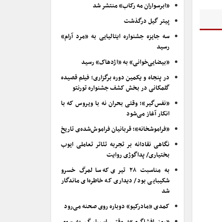
«ابرسواران مه رکاب» منتشر شد
پیتر گیل درگذشت
سه جایزه جشنواره ایتالیایی به «مرد آرام»
رسید
«بیضایی‌خوانی» به «اژدهاک» رسید
در پنجاه و یکمین دوره برگزاری؛ فیلم قصیده
گلمکانی در بخش کشف جشنواره تورنتو
«نفس‌گیر»؛ وقتی بحران نه با ویروس که با
انکار آغاز می‌شود
«فراموشخانه»؛ قربانیان فراموش‌شده‌ی تاریخ
نگاهی نقادانه بر تجربه تئاتر تعاملی ایوب
بختیاری/ پداگوژی روایت
به مناسبت ۲۸ تیری که سالمرگ خسرو
شکیبایی بود/ دیداری که خاطره‌ای ماندگار
شد
کمدی «مادرکیو» دوباره روی صحنه می‌رود