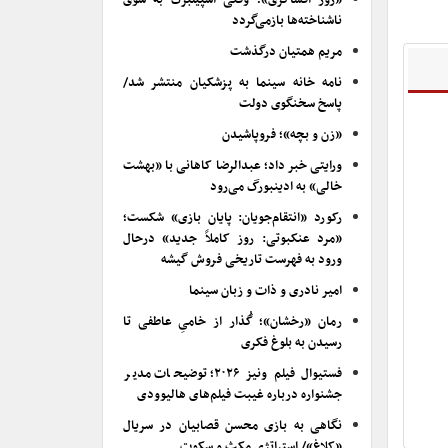
«روز افشاگری»؛ وقتی اسپیلبرگ به سوی
ناشناخته‌ها بازمی‌گردد
مریم همتیان درگذشت
نامه خانه سینما به پزشکیان منتشر شد/
پاسخ سخنگوی دولت
«زن و بچه»؛ فروپاشیدن
ورایتی خبر داد؛ عبدالرضا کاهانی با «بهشت
خالی» به ادینبورگ می‌رود
رکورد «انتقام‌جویان: پایان بازی» شکست؛
«مرد عنکبوتی: روز کاملاً جدید» درحال
ورود به فهرست تاریخی فروش گیشه
امیر نادری و ذات و زبان سینما
رمان «رخشان»؛ گُذار از خامیِ عاطفی تا
رسیدن به بلوغ فکری
فستیوال فیلم ونیز ۲۰۲۶؛ توضیحات مدیر
جشنواره درباره غیبت فیلم‌های هالیوودی
نگاهی به بازی محسن قصابیان در سریال
«کلاغ»/ استراتژی مکث و سکوت