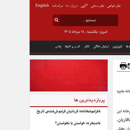
نظرخواهی
نظرسنجی
آگهی
درباره ما
مرامنامه
English
امروز: یکشنبه , ۱۸ مرداد ۱۴۰۵
 ها
تلویزیون
نمایش خانگی
تئاتر
کسب و کارها
پلاس
ه در سال ۱۳۹۹، از سوی دبیرخانه جایزه‌
پربازدیدترین ها
خانه این
«فراموشخانه»؛ قربانیان فراموش‌شده‌ی تاریخ
فاریان
،
«استخر»؛ خواستن یا نخواستن؟
ران بخش