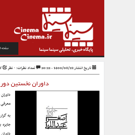
صفحه ا
تاریخ انتشار:1400/08/21 - 20:22
تعداد نظرات: ۰ نظر
کد 
داوران نخستین دوره
معرفی 
به گزا
جایزه ب
داوران 