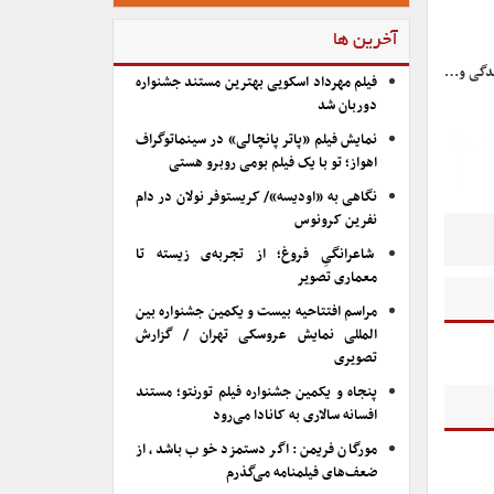
آخرین ها
زندگی و…
فیلم مهرداد اسکویی بهترین مستند جشنواره
دوربان شد
نمایش فیلم «پاتر پانچالی» در سینماتوگراف
اهواز؛ تو با یک فیلم بومی روبرو هستی
نگاهی به «اودیسه»/ کریستوفر نولان در دام
نفرین کرونوس
شاعرانگیِ فروغ؛ از تجربه‌ی زیسته تا
معماری تصویر
مراسم افتتاحیه بیست و یکمین جشنواره بین
المللی نمایش عروسکی تهران / گزارش
تصویری
پنجاه و یکمین جشنواره فیلم تورنتو؛ مستند
افسانه سالاری به کانادا می‌رود
مورگان فریمن: اگر دستمزد خوب باشد، از
ضعف‌های فیلمنامه می‌گذرم