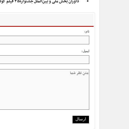
داوران بخش ملی و بین‌الملل جشنواره۳۵ فیلم کودک معرفی شدند
نام:
ایمیل: