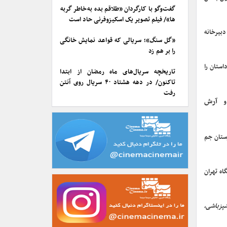
گفت‌وگو با کارگردان «طلاقم بده به خاطر گربه
ها»/ فیلم تصویر یک اسکیزوفرنی حاد است
ناشران و نویسندگان تا مهرماه فرصت داشتند کتاب‌های ایرانی و آثار منتشر شده در سال ۱۳۹۹ را به دبیرخانه
«گل سنگ»؛ سریالی که قواعد نمایش خانگی
را بر هم زد
استان را
تاریخچه سریال‌های ماه رمضان از ابتدا
تاکنون/ در دهه هشتاد ۴۰ سریال روی آنتن
رفت
آرش
 و
اه ۱۳۹۹، در سن ۶۴ سالگی در بیمارستان جم
ه تهران
پزباشی،