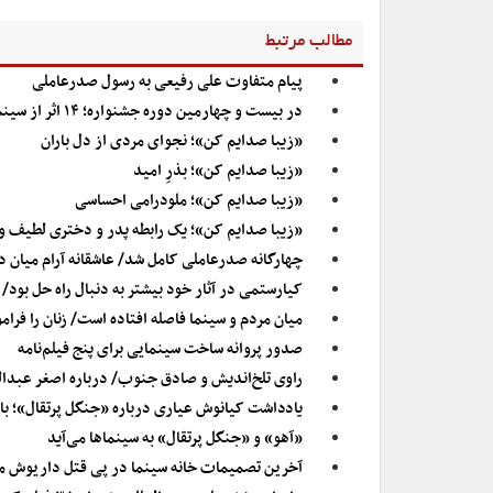
مطالب مرتبط
پیام متفاوت علی رفیعی به رسول صدرعاملی
در بیست و چهارمین دوره جشنواره؛ ۱۴ اثر از سینماگران ایرانی در داکا نمایش داده می‌شود
«زیبا صدایم کن»؛ نجواى مردى از دل باران
«زیبا صدایم کن»؛ بذرِ امید
«زیبا صدایم کن»؛ ملودرامی احساسی
«زیبا صدایم کن»؛ یک رابطه پدر و دختری لطیف و 
چهارگانه صدرعاملی کامل شد/ عاشقانه آرام میان دو
کیارستمی در آثار خود بیشتر به دنبال راه حل بو
میان مردم و سینما فاصله افتاده است/ زنان را فرا
صدور پروانه ساخت سینمایی برای پنج فیلم‌نامه
راوی تلخ‌اندیش و صادق جنوب/ درباره اصغر عبدال
یادداشت کیانوش عیاری درباره «جنگل پرتقال»؛ با ۶۰ هزار تومان، میلیونی لذت ببرید
«آهو» و «جنگل پرتقال» به سینماها می‌آید
آخرین تصمیمات خانه سینما در پی قتل داریوش 