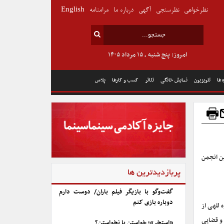
نظرخواهی
نظرسنجی
آگهی
درباره ما
مرامنامه
English
امروز: پنج شنبه , ۱۵ مرداد ۱۴۰۵
 ها
تلویزیون
نمایش خانگی
تئاتر
کسب و کارها
پلاس
ین انجمن
پربازدیدترین ها
گفت‌وگو با بازیگر فیلم باران/ دوست دارم
دوباره بازی کنم
 للهی از
 و قضایی
«استخر»؛ خواستن یا نخواستن؟