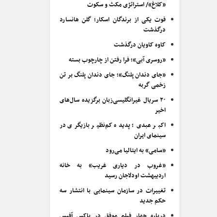
«کلاغ»/ استراتژی مکث و سکوت
فوت یکی از برندگان اسکار؛ گلن هانسارد
درگذشت
کاوه کاویان درگذشت
«روسری آبی»؛ فرا رفتن از چارچوب بسته
«جای دندان پلنگ»؛ جای دندان پلنگ بر تن
زخمی گربه
۲۰ سریال غیرانگلیسی‌زبان برگزیده سال‌های
اخیر
اکبر عبدی؛ پدیده کم‌نظیر بازیگری در
سینمای ایران
«سامی» به ایتالیا می‌رود
«غروب در دیاری غریب» به خانه
اردیبهشت اودلاجان رسید
تغییرات در سازمان سینمایی با انتشار سه
حکم جدید
درباره چهار فیلم موفق در باکس آفیس