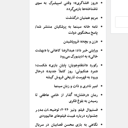
«روز افشاگری»؛ وقتی اسپیلبرگ به سوی
ناشناخته‌ها بازمی‌گردد
مریم همتیان درگذشت
نامه خانه سینما به پزشکیان منتشر شد/
پاسخ سخنگوی دولت
«زن و بچه»؛ فروپاشیدن
ورایتی خبر داد؛ عبدالرضا کاهانی با «بهشت
خالی» به ادینبورگ می‌رود
رکورد «انتقام‌جویان: پایان بازی» شکست؛
«مرد عنکبوتی: روز کاملاً جدید» درحال
ورود به فهرست تاریخی فروش گیشه
امیر نادری و ذات و زبان سینما
رمان «رخشان»؛ گُذار از خامیِ عاطفی تا
رسیدن به بلوغ فکری
فستیوال فیلم ونیز ۲۰۲۶؛ توضیحات مدیر
جشنواره درباره غیبت فیلم‌های هالیوودی
نگاهی به بازی محسن قصابیان در سریال