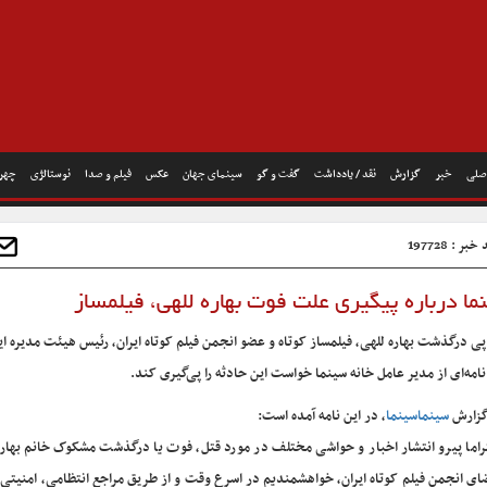
صلی
خبر
گزارش
نقد / یادداشت
گفت و گو
سینمای جهان
عکس
فیلم و صدا
نوستالژی
چهره
بر : 197728
ا درباره پیگیری علت فوت بهاره للهی، فیلمساز
پی درگذشت بهاره للهی، فیلمساز کوتاه و عضو انجمن فیلم کوتاه ایران، رئیس هیئت مدیره ا
نامه‌ای از مدیر عامل خانه سینما خواست این حادثه را پی‌گیری کند.
گزارش
سینماسینما
، در این نامه آمده است:
راما پیرو انتشار اخبار و حواشی مختلف در مورد قتل، فوت یا درگذشت مشکوک خانم بهاره
ای انجمن فیلم کوتاه ایران، خواهشمندیم در اسرع وقت و از طریق مراجع انتظامی، امنیتی