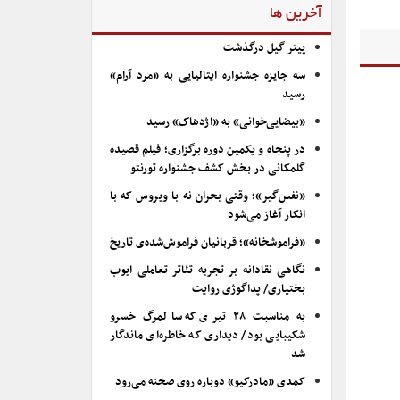
آخرین ها
پیتر گیل درگذشت
سه جایزه جشنواره ایتالیایی به «مرد آرام»
رسید
«بیضایی‌خوانی» به «اژدهاک» رسید
در پنجاه و یکمین دوره برگزاری؛ فیلم قصیده
گلمکانی در بخش کشف جشنواره تورنتو
«نفس‌گیر»؛ وقتی بحران نه با ویروس که با
انکار آغاز می‌شود
«فراموشخانه»؛ قربانیان فراموش‌شده‌ی تاریخ
نگاهی نقادانه بر تجربه تئاتر تعاملی ایوب
بختیاری/ پداگوژی روایت
به مناسبت ۲۸ تیری که سالمرگ خسرو
شکیبایی بود/ دیداری که خاطره‌ای ماندگار
شد
کمدی «مادرکیو» دوباره روی صحنه می‌رود